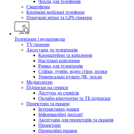
Чохли для телефонів
Смартфони
Кнопкові мобільні телефони
Пошукові мітки та GPS-трекери
Телевізори і мультимедіа
TV-тюнери
Аксесуари до телевізорів
Кронштейни та кріплення
Настільні кріплення
Рамки для телевізорів
Стійки, тумби, відео стіни, полки
Універсальні пульти ДК, чохли
Медіаплеєри
Підписки на сервіси
Доступи до сервісів
Онлайн-кінотеатри та ТБ підписки
Проектори та екрани
Інтерактивні дошки
Інформаційні дисплеї
Аксесуари для проекторів та екранів
Проектори
Проекційні екрани