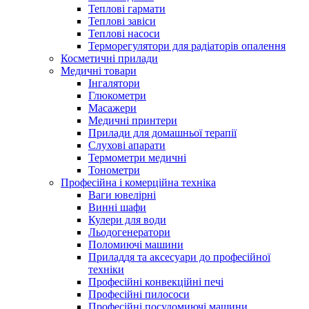
Теплові гармати
Теплові завіси
Теплові насоси
Терморегулятори для радіаторів опалення
Косметичні прилади
Медичні товари
Інгалятори
Глюкометри
Масажери
Медичні принтери
Прилади для домашньої терапії
Слухові апарати
Термометри медичні
Тонометри
Професійна і комерційна техніка
Ваги ювелірні
Винні шафи
Кулери для води
Льодогенератори
Поломиючі машини
Приладдя та аксесуари до професійної
техніки
Професійні конвекційні печі
Професійні пилососи
Професійні посудомиючі машини