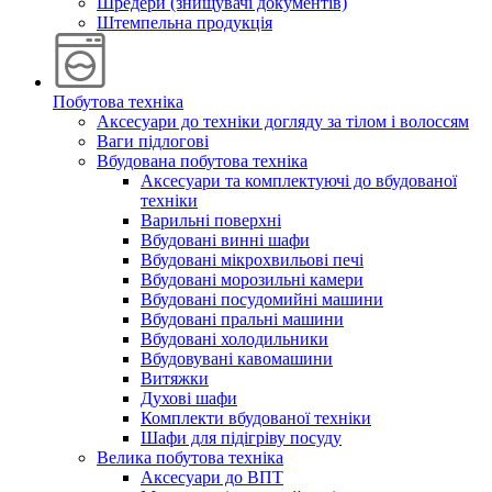
Шредери (знищувачі документів)
Штемпельна продукція
Побутова техніка
Аксесуари до техніки догляду за тілом і волоссям
Ваги підлогові
Вбудована побутова техніка
Аксесуари та комплектуючі до вбудованої
техніки
Варильні поверхні
Вбудовані винні шафи
Вбудовані мікрохвильові печі
Вбудовані морозильні камери
Вбудовані посудомийні машини
Вбудовані пральні машини
Вбудовані холодильники
Вбудовувані кавомашини
Витяжки
Духові шафи
Комплекти вбудованої техніки
Шафи для підігріву посуду
Велика побутова техніка
Аксесуари до ВПТ