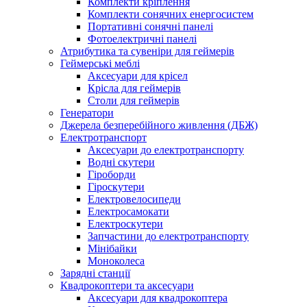
Комплекти кріплення
Комплекти сонячних енергосистем
Портативні сонячні панелі
Фотоелектричні панелі
Атрибутика та сувеніри для геймерів
Геймерські меблі
Аксесуари для крісел
Крісла для геймерів
Столи для геймерів
Генератори
Джерела безперебійного живлення (ДБЖ)
Електротранспорт
Аксесуари до електротранспорту
Водні скутери
Гіроборди
Гіроскутери
Електровелосипеди
Електросамокати
Електроскутери
Запчастини до електротранспорту
Мінібайки
Моноколеса
Зарядні станції
Квадрокоптери та аксесуари
Аксесуари для квадрокоптера