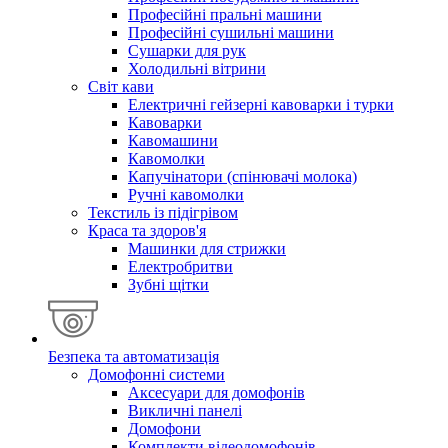
Професійні пральні машини
Професійні сушильні машини
Сушарки для рук
Холодильні вітрини
Світ кави
Електричні гейзерні кавоварки і турки
Кавоварки
Кавомашини
Кавомолки
Капучінатори (спінювачі молока)
Ручні кавомолки
Текстиль із підігрівом
Краса та здоров'я
Машинки для стрижки
Електробритви
Зубні щітки
Безпека та автоматизація
Домофонні системи
Аксесуари для домофонів
Викличні панелі
Домофони
Комплекти відеодомофонів