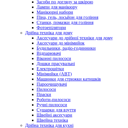
Засоби по догляду за шкірою
Лампи для манікюру
Манікюрні набори
Піна, гель, лосьйон для гоління
Станки, помазки для гоління
Фотоепілятори
Дрібна техніка для дому
Аксесуари до дрібної техніки для дому
Аксесуари до мінімийок
Будильники, радіо-годинники
Відпарювачі
Віконні пилососи
Дошки прасувальні
Електрощітки
Мінімийки (АВТ)
Машинки для стрижки катишків
Пароочищувачі
Пилососи
Праски
Роботи-пилососи
Ручні пилососи
Сушарки для взуття
Швейні аксесуари
Швейна техніка
Дрібна техніка для кухні