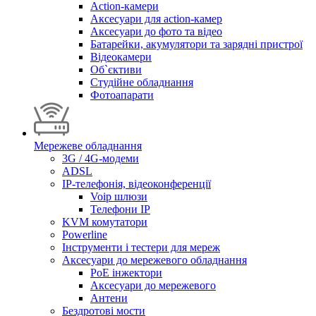
Action-камери
Аксесуари для action-камер
Аксесуари до фото та відео
Батарейки, акумулятори та зарядні пристрої
Відеокамери
Об`єктиви
Студійне обладнання
Фотоапарати
Мережеве обладнання
3G / 4G-модеми
ADSL
IP-телефонія, відеоконференції
Voip шлюзи
Телефони IP
KVM комутатори
Powerline
Інструменти і тестери для мереж
Аксесуари до мережевого обладнання
PoE інжектори
Аксесуари до мережевого
Антени
Бездротові мости