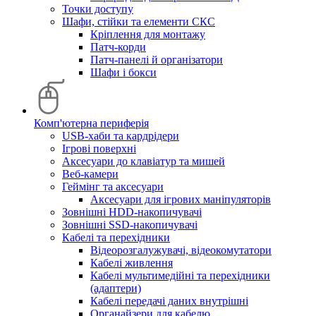
Точки доступу
Шафи, стійки та елементи СКС
Кріплення для монтажу
Патч-корди
Патч-панелі й організатори
Шафи і бокси
Комп'ютерна периферія
USB-хаби та кардрідери
Ігрові поверхні
Аксесуари до клавіатур та мишей
Веб-камери
Геймінг та аксесуари
Аксесуари для ігрових маніпуляторів
Зовнішні HDD-накопичувачі
Зовнішні SSD-накопичувачі
Кабелі та перехідники
Відеорозгалужувачі, відеокомутатори
Кабелі живлення
Кабелі мультимедійні та перехідники
(адаптери)
Кабелі передачі даних внутрішні
Органайзери для кабелю