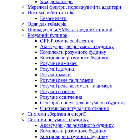
Квадрокоптери
Мережеві фільтри, подовжувачі та адаптери
Носима робототехніка
Екзоскелети
Одяг для геймерів
Приладдя для УМБ та зарядних станцій
Розумний будинок
OFF Розумне освітлення
Аксесуари для розумного будинку
Комплекти розумного будинку
Контролери розумного будинку
Розумні вимикачі
Розумні датчики
Розумні замки
Розумні реле та диммери
Розумні реле, автомати та димери
Розумні розетки
Розумне освітлення
Сенсорні панелі для розумного будинку
Системи захисту від протікання
Системи зберігання енергії
Системи розумного будинку
Аксесуари для розумного будинку
Комплекти розумного будинку
Контролери розумного будинку