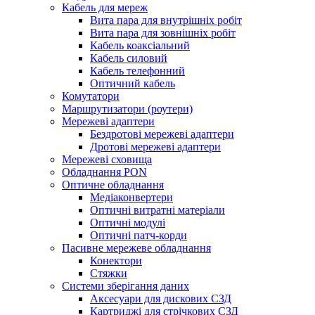
Кабель для мереж
Вита пара для внутрішніх робіт
Вита пара для зовнішніх робіт
Кабель коаксіальний
Кабель силовий
Кабель телефонний
Оптичний кабель
Комутатори
Маршрутизатори (роутери)
Мережеві адаптери
Бездротові мережеві адаптери
Дротові мережеві адаптери
Мережеві сховища
Обладнання PON
Оптичне обладнання
Медіаконвертери
Оптичні витратні матеріали
Оптичні модулі
Оптичні патч-корди
Пасивне мережеве обладнання
Конектори
Стяжки
Системи зберігання даних
Аксесуари для дискових СЗД
Картриджі для стрічкових СЗД