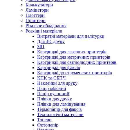
Калькулятори
Ламінатори
Плоттери
Принтери
Різальне обладнання
Розхідні матеріали
Витратні матеріали для палітурки
Для 3D-друку
ЗІП
Картриджі для лазерних принтерів
Картриджі для матричних принтерів
Картриджі для світлодіодних принтерів
Картриджі для факсів
Картриджі до струменевих принтерів
КПК та СБПЧ
Наклейки для друку
Папір офісний
Папір рулонний
Плівки для друку
Плівки для ламінування
Термопапір для факсів
Технологічні матеріали
Тонери
Фотопапір