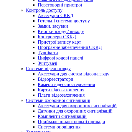
Переговорні пристрої
Контроль доступу
Аксесуари СККД
Готельні системи доступу
Замки, засувки
Кнопки входу / виходу
Контролери СККД
Пристрої запису карт
Програмне забезпечення СККД
Турнікети
Цифрові кодові панелі
Зчитувачі
Системи відеонагляду
Аксесуари для систем відеонагляду
Відеореєстратори
Камери відеоспостереження
Карти відеозахоплення
Плати відеозахоплення
Системи охоронної сигналізації
Аксесуари для охоронних сигналізацій
Датчики для охоронних сигналізацій
Комплекти сигналізацій
Приймально-контрольні прилади
Системи оповіщення