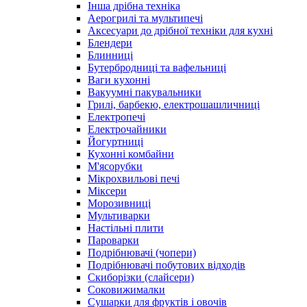
Інша дрібна техніка
Аерогрилі та мультипечі
Аксесуари до дрібної техніки для кухні
Блендери
Блинниці
Бутербродниці та вафельниці
Ваги кухонні
Вакуумні пакувальники
Грилі, барбекю, електрошашличниці
Електропечі
Електрочайники
Йогуртниці
Кухонні комбайни
М'ясорубки
Мікрохвильові печі
Міксери
Морозивниці
Мультиварки
Настільні плити
Пароварки
Подрібнювачі (чопери)
Подрібнювачі побутових відходів
Скиборізки (слайсери)
Соковижималки
Сушарки для фруктів і овочів