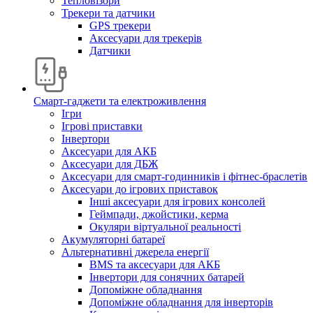
Тепловізори
Трекери та датчики
GPS трекери
Аксесуари для трекерів
Датчики
Смарт-гаджети та електроживлення
Ігри
Ігрові приставки
Інвертори
Аксесуари для АКБ
Аксесуари для ДБЖ
Аксесуари для смарт-годинників і фітнес-браслетів
Аксесуари до ігрових приставок
Інші аксесуари для ігрових консолей
Геймпади, джойстики, керма
Окуляри віртуальної реальності
Акумуляторні батареї
Альтернативні джерела енергії
BMS та аксесуари для АКБ
Інвертори для сонячних батарей
Допоміжне обладнання
Допоміжне обладнання для інверторів