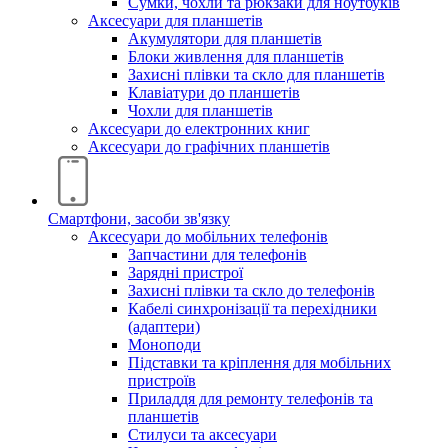
Сумки, чохли та рюкзаки для ноутбуків
Аксесуари для планшетів
Акумулятори для планшетів
Блоки живлення для планшетів
Захисні плівки та скло для планшетів
Клавіатури до планшетів
Чохли для планшетів
Аксесуари до електронних книг
Аксесуари дo графічних планшетів
Смартфони, засоби зв'язку
Аксесуари до мобільних телефонів
Запчастини для телефонів
Зарядні пристрої
Захисні плівки та скло до телефонів
Кабелі синхронізації та перехідники
(адаптери)
Моноподи
Підставки та кріплення для мобільних
пристроїв
Приладдя для ремонту телефонів та
планшетів
Стилуси та аксесуари