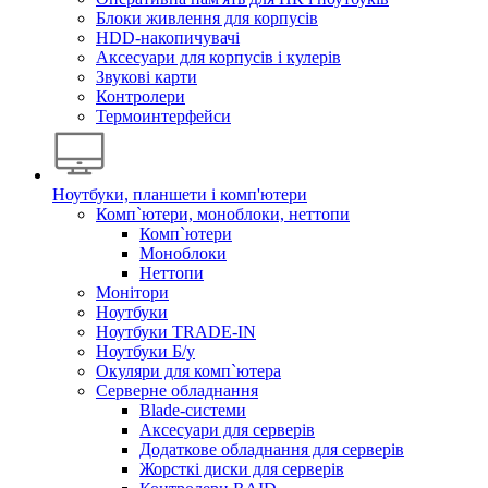
Блоки живлення для корпусів
HDD-накопичувачі
Аксесуари для корпусів і кулерів
Звукові карти
Контролери
Термоинтерфейси
Ноутбуки, планшети і комп'ютери
Комп`ютери, моноблоки, неттопи
Комп`ютери
Моноблоки
Неттопи
Монітори
Ноутбуки
Ноутбуки TRADE-IN
Ноутбуки Б/у
Окуляри для комп`ютера
Серверне обладнання
Blade-системи
Аксесуари для серверів
Додаткове обладнання для серверів
Жорсткі диски для серверів