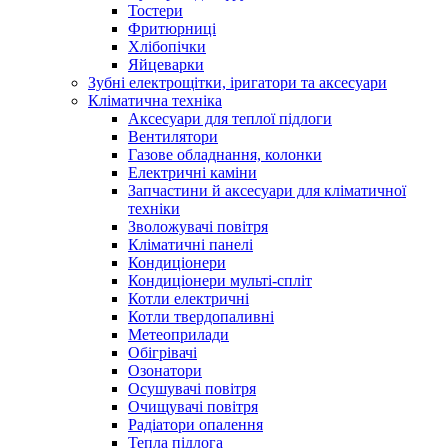
Тостери
Фритюрниці
Хлібопічки
Яйцеварки
Зубні електрощітки, іригатори та аксесуари
Кліматична техніка
Аксесуари для теплої підлоги
Вентилятори
Газове обладнання, колонки
Електричні каміни
Запчастини й аксесуари для кліматичної
техніки
Зволожувачі повітря
Кліматичні панелі
Кондиціонери
Кондиціонери мульті-спліт
Котли електричні
Котли твердопаливні
Метеоприлади
Обігрівачі
Озонатори
Осушувачі повітря
Очищувачі повітря
Радіатори опалення
Тепла підлога