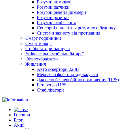
Розумні вимикачі
Розумні датчики
Розумні реле та диммери
Розумні розетки
Розумне освітлення
Сенсорні панелі для розумного будинку
Системи захисту від протікання
Смарт-годинники
Смарт-кільця
Стабілізатори напруги
Універсальні мобільні батареї
Фітнес-браслети
Живлення
Авто інвертори 220В
Мережеві фільтри,подовжувачі
Джерело безперебійного живлення (UPS)
Батареї до UPS
Стабілізатори
Головна
Блог
Акції