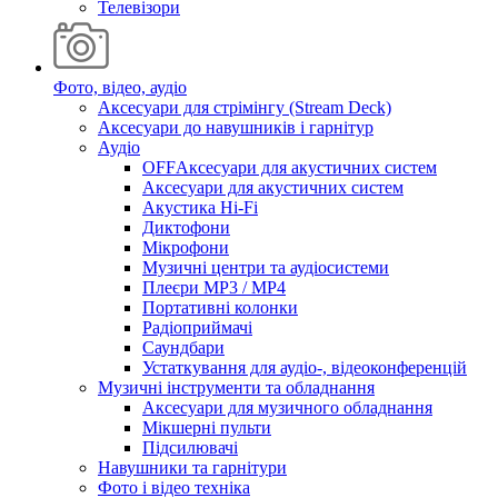
Телевізори
Фото, відео, аудіо
Аксесуари для стрімінгу (Stream Deck)
Аксесуари до навушників і гарнітур
Аудіо
OFFАксесуари для акустичних систем
Аксесуари для акустичних систем
Акустика Hi-Fi
Диктофони
Мікрофони
Музичні центри та аудіосистеми
Плеєри MP3 / MP4
Портативні колонки
Радіоприймачі
Саундбари
Устаткування для аудіо-, відеоконференцій
Музичні інструменти та обладнання
Аксесуари для музичного обладнання
Мікшерні пульти
Підсилювачі
Навушники та гарнітури
Фото і відео техніка