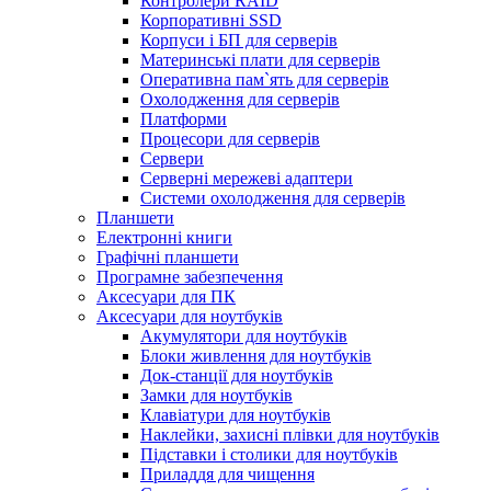
Контролери RAID
Корпоративні SSD
Корпуси і БП для серверів
Материнські плати для серверів
Оперативна пам`ять для серверів
Охолодження для серверів
Платформи
Процесори для серверів
Сервери
Серверні мережеві адаптери
Системи охолодження для серверів
Планшети
Електронні книги
Графічні планшети
Програмне забезпечення
Аксесуари для ПК
Аксесуари для ноутбуків
Акумулятори для ноутбуків
Блоки живлення для ноутбуків
Док-станції для ноутбуків
Замки для ноутбуків
Клавіатури для ноутбуків
Наклейки, захисні плівки для ноутбуків
Підставки і столики для ноутбуків
Приладдя для чищення