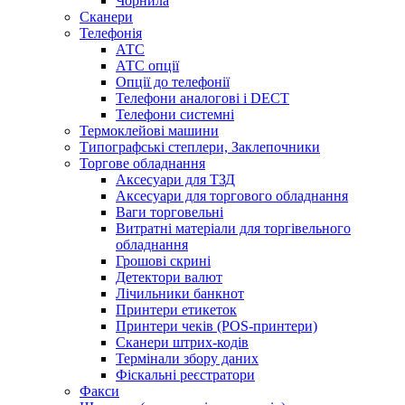
Чорнила
Сканери
Телефонія
АТС
АТС опції
Опції до телефонії
Телефони аналогові і DECT
Телефони системні
Термоклейові машини
Типографські степлери, Заклепочники
Торгове обладнання
Аксесуари для ТЗД
Аксесуари для торгового обладнання
Ваги торговельні
Витратні матеріали для торгівельного
обладнання
Грошові скрині
Детектори валют
Лічильники банкнот
Принтери етикеток
Принтери чеків (POS-принтери)
Сканери штрих-кодів
Термінали збору даних
Фіскальні реєстратори
Факси