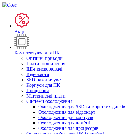
Акції
Комплектуючі для ПК
Оптичні приводи
Плати розширення
ШІ-прискорювачі
Відеокарти
SSD накопичувачі
Корпуси для ПК
Процесори
Материнські плати
Системи охолодження
Охолодження для SSD та жорстких дисків
Охолодження для відеокарт
Охолодження для корпусів
Охолодження для пам`яті
Охолодження для процесорів
Оперативна пам'ять для ПК і ноутбуків