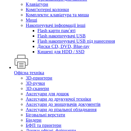
Клавіатури
Комп'ютерні колонки
Комплекти: клавіатура та миша
Миші
Накопичувачі інформації інші
Flash карти пам`яті
Flash накопичувачі USB
Flash накопичувачі USB під нанесення
Диски CD, DVD, Blue-ray
Кишені для HDD / SSD
Офісна техніка
3D-принтери
3D-ручки
3D-сканери
Аксесуари для дошок
Аксесуари до друкуючої техніки
Аксесуари до знищувачів документів
Аксесуари до різальної обладнання
Біговальні верстати
Біндери
БФП та принтери
Дошки офісні, фліпчарти