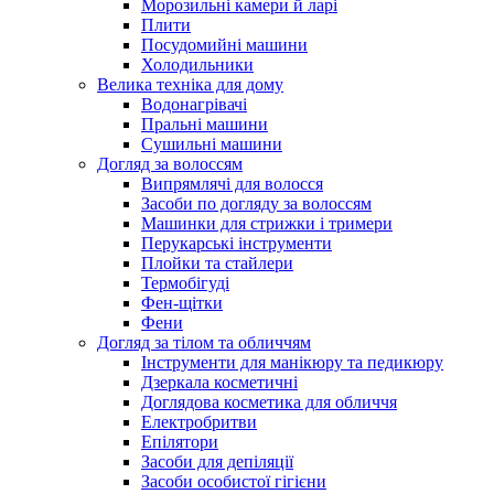
Морозильні камери й ларі
Плити
Посудомийні машини
Холодильники
Велика техніка для дому
Водонагрівачі
Пральні машини
Сушильні машини
Догляд за волоссям
Випрямлячі для волосся
Засоби по догляду за волоссям
Машинки для стрижки і тримери
Перукарські інструменти
Плойки та стайлери
Термобігуді
Фен-щітки
Фени
Догляд за тілом та обличчям
Інструменти для манікюру та педикюру
Дзеркала косметичні
Доглядова косметика для обличчя
Електробритви
Епілятори
Засоби для депіляції
Засоби особистої гігієни