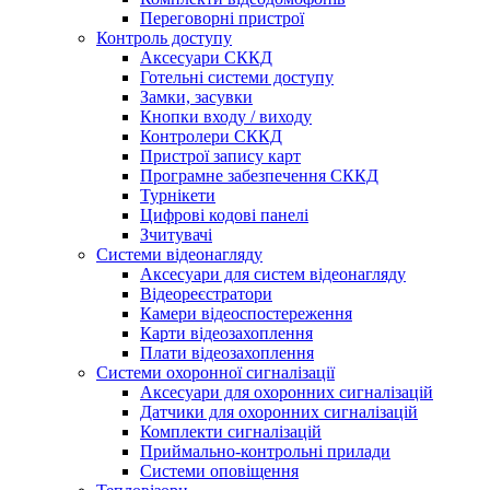
Переговорні пристрої
Контроль доступу
Аксесуари СККД
Готельні системи доступу
Замки, засувки
Кнопки входу / виходу
Контролери СККД
Пристрої запису карт
Програмне забезпечення СККД
Турнікети
Цифрові кодові панелі
Зчитувачі
Системи відеонагляду
Аксесуари для систем відеонагляду
Відеореєстратори
Камери відеоспостереження
Карти відеозахоплення
Плати відеозахоплення
Системи охоронної сигналізації
Аксесуари для охоронних сигналізацій
Датчики для охоронних сигналізацій
Комплекти сигналізацій
Приймально-контрольні прилади
Системи оповіщення