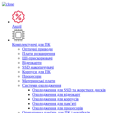
Акції
Комплектуючі для ПК
Оптичні приводи
Плати розширення
ШІ-прискорювачі
Відеокарти
SSD накопичувачі
Корпуси для ПК
Процесори
Материнські плати
Системи охолодження
Охолодження для SSD та жорстких дисків
Охолодження для відеокарт
Охолодження для корпусів
Охолодження для пам`яті
Охолодження для процесорів
Оперативна пам'ять для ПК і ноутбуків