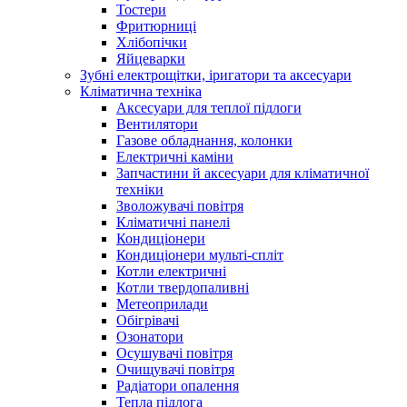
Тостери
Фритюрниці
Хлібопічки
Яйцеварки
Зубні електрощітки, іригатори та аксесуари
Кліматична техніка
Аксесуари для теплої підлоги
Вентилятори
Газове обладнання, колонки
Електричні каміни
Запчастини й аксесуари для кліматичної
техніки
Зволожувачі повітря
Кліматичні панелі
Кондиціонери
Кондиціонери мульті-спліт
Котли електричні
Котли твердопаливні
Метеоприлади
Обігрівачі
Озонатори
Осушувачі повітря
Очищувачі повітря
Радіатори опалення
Тепла підлога