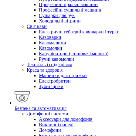
Професійні пральні машини
Професійні сушильні машини
Сушарки для рук
Холодильні вітрини
Світ кави
Електричні гейзерні кавоварки і турки
Кавоварки
Кавомашини
Кавомолки
Капучінатори (спінювачі молока)
Ручні кавомолки
Текстиль із підігрівом
Краса та здоров'я
Машинки для стрижки
Електробритви
Зубні щітки
Безпека та автоматизація
Домофонні системи
Аксесуари для домофонів
Викличні панелі
Домофони
Комплекти відеодомофонів