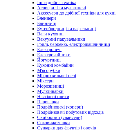
Інша дрібна техніка
Аерогрилі та мультипечі
Аксесуари до дрібної техніки для кухні
Блендери
Блинниці
Бутербродниці та вафельниці
Ваги кухонні
Вакуумні пакувальники
Грилі, барбекю, електрошашличниці
Електропечі
Електрочайники
Йогуртниці
Кухонні комбайни
М'ясорубки
Мікрохвильові печі
Міксери
Морозивниці
Мультиварки
Настільні плити
Пароварки
Подрібнювачі (чопери)
Подрібнювачі побутових відходів
Скиборізки (слайсери)
Соковижималки
Сушарки для фруктів і овочів