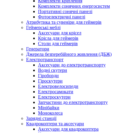
Комплекти кріплення
Комплекти сонячних енергосистем
Портативні сонячні панелі
Фотоелектричні панелі
Атрибутика та сувеніри для геймерів
Геймерські меблі
Аксесуари для крісел
Крісла для геймерів
Столи для геймерів
Генератори
Джерела безперебійного живлення (ДБЖ)
Електротранспорт
Аксесуари до електротранспорту
Водні скутери
Гіроборди
Гіроскутери
Електровелосипеди
Електросамокати
Електроскутери
Запчастини до електротранспорту
Мінібайки
Моноколеса
Зарядні станції
Квадрокоптери та аксесуари
Аксесуари для квадрокоптера