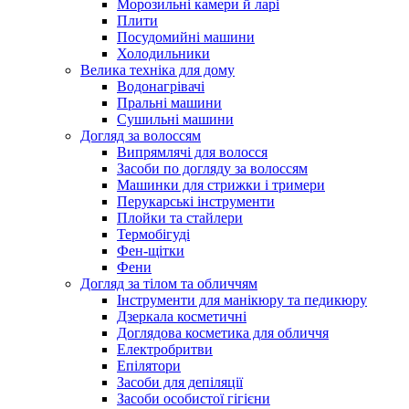
Морозильні камери й ларі
Плити
Посудомийні машини
Холодильники
Велика техніка для дому
Водонагрівачі
Пральні машини
Сушильні машини
Догляд за волоссям
Випрямлячі для волосся
Засоби по догляду за волоссям
Машинки для стрижки і тримери
Перукарські інструменти
Плойки та стайлери
Термобігуді
Фен-щітки
Фени
Догляд за тілом та обличчям
Інструменти для манікюру та педикюру
Дзеркала косметичні
Доглядова косметика для обличчя
Електробритви
Епілятори
Засоби для депіляції
Засоби особистої гігієни