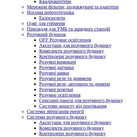
Квадрокоптери
Мережеві фільтри, подовжувачі та адаптери
Носима робототехніка
Екзоскелети
Одяг для геймерів
Приладдя для УМБ та зарядних станцій
Розумний будинок
OFF Розумне освітлення
Аксесуари для розумного будинку
Комплекти розумного будинку
Контролери розумного будинку
Розумні вимикачі
Розумні датчики
Розумні замки
Розумні реле та диммери
Розумні реле, автомати та димери
Розумні розетки
Розумне освітлення
Сенсорні панелі для розумного будинку
Системи захисту від протікання
Системи зберігання енергії
Системи розумного будинку
Аксесуари для розумного будинку
Комплекти розумного будинку
Контролери розумного будинку