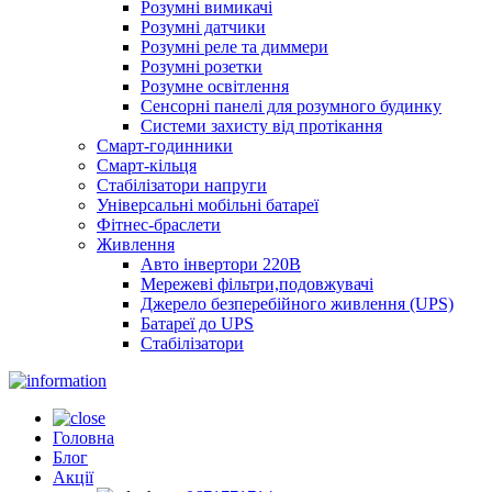
Розумні вимикачі
Розумні датчики
Розумні реле та диммери
Розумні розетки
Розумне освітлення
Сенсорні панелі для розумного будинку
Системи захисту від протікання
Смарт-годинники
Смарт-кільця
Стабілізатори напруги
Універсальні мобільні батареї
Фітнес-браслети
Живлення
Авто інвертори 220В
Мережеві фільтри,подовжувачі
Джерело безперебійного живлення (UPS)
Батареї до UPS
Стабілізатори
Головна
Блог
Акції