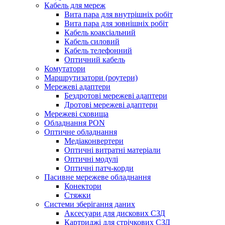
Кабель для мереж
Вита пара для внутрішніх робіт
Вита пара для зовнішніх робіт
Кабель коаксіальний
Кабель силовий
Кабель телефонний
Оптичний кабель
Комутатори
Маршрутизатори (роутери)
Мережеві адаптери
Бездротові мережеві адаптери
Дротові мережеві адаптери
Мережеві сховища
Обладнання PON
Оптичне обладнання
Медіаконвертери
Оптичні витратні матеріали
Оптичні модулі
Оптичні патч-корди
Пасивне мережеве обладнання
Конектори
Стяжки
Системи зберігання даних
Аксесуари для дискових СЗД
Картриджі для стрічкових СЗД