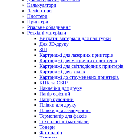
Калькулятори
Ламінатори
Плоттери
Принтери
Різальне обладнання
Розхідні матеріали
Витратні матеріали для палітурки
Для 3D-друку
ЗІП
Картриджі для лазерних принтерів
Картриджі для матричних принтерів
Картриджі для світлодіодних принтерів
Картриджі для факсів
Картриджі до струменевих принтерів
КПК та СБПЧ
Наклейки для друку
Папір офісний
Папір рулонний
Плівки для друку
Плівки для ламінування
Термопапір для факсів
Технологічні матеріали
Тонери
Фотопапір