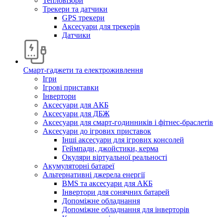
Тепловізори
Трекери та датчики
GPS трекери
Аксесуари для трекерів
Датчики
Смарт-гаджети та електроживлення
Ігри
Ігрові приставки
Інвертори
Аксесуари для АКБ
Аксесуари для ДБЖ
Аксесуари для смарт-годинників і фітнес-браслетів
Аксесуари до ігрових приставок
Інші аксесуари для ігрових консолей
Геймпади, джойстики, керма
Окуляри віртуальної реальності
Акумуляторні батареї
Альтернативні джерела енергії
BMS та аксесуари для АКБ
Інвертори для сонячних батарей
Допоміжне обладнання
Допоміжне обладнання для інверторів