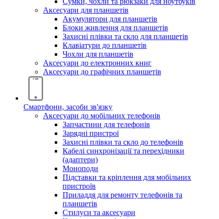
Сумки, чохли та рюкзаки для ноутбуків
Аксесуари для планшетів
Акумулятори для планшетів
Блоки живлення для планшетів
Захисні плівки та скло для планшетів
Клавіатури до планшетів
Чохли для планшетів
Аксесуари до електронних книг
Аксесуари дo графічних планшетів
Смартфони, засоби зв'язку
Аксесуари до мобільних телефонів
Запчастини для телефонів
Зарядні пристрої
Захисні плівки та скло до телефонів
Кабелі синхронізації та перехідники
(адаптери)
Моноподи
Підставки та кріплення для мобільних
пристроїв
Приладдя для ремонту телефонів та
планшетів
Стилуси та аксесуари