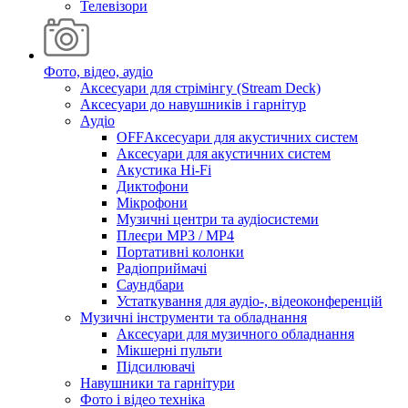
Телевізори
Фото, відео, аудіо
Аксесуари для стрімінгу (Stream Deck)
Аксесуари до навушників і гарнітур
Аудіо
OFFАксесуари для акустичних систем
Аксесуари для акустичних систем
Акустика Hi-Fi
Диктофони
Мікрофони
Музичні центри та аудіосистеми
Плеєри MP3 / MP4
Портативні колонки
Радіоприймачі
Саундбари
Устаткування для аудіо-, відеоконференцій
Музичні інструменти та обладнання
Аксесуари для музичного обладнання
Мікшерні пульти
Підсилювачі
Навушники та гарнітури
Фото і відео техніка