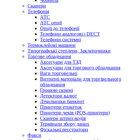
Чорнила
Сканери
Телефонія
АТС
АТС опції
Опції до телефонії
Телефони аналогові і DECT
Телефони системні
Термоклейові машини
Типографські степлери, Заклепочники
Торгове обладнання
Аксесуари для ТЗД
Аксесуари для торгового обладнання
Ваги торговельні
Витратні матеріали для торгівельного
обладнання
Грошові скрині
Детектори валют
Лічильники банкнот
Принтери етикеток
Принтери чеків (POS-принтери)
Сканери штрих-кодів
Термінали збору даних
Фіскальні реєстратори
Факси