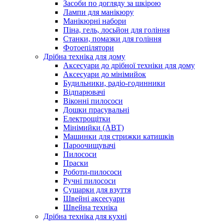
Засоби по догляду за шкірою
Лампи для манікюру
Манікюрні набори
Піна, гель, лосьйон для гоління
Станки, помазки для гоління
Фотоепілятори
Дрібна техніка для дому
Аксесуари до дрібної техніки для дому
Аксесуари до мінімийок
Будильники, радіо-годинники
Відпарювачі
Віконні пилососи
Дошки прасувальні
Електрощітки
Мінімийки (АВТ)
Машинки для стрижки катишків
Пароочищувачі
Пилососи
Праски
Роботи-пилососи
Ручні пилососи
Сушарки для взуття
Швейні аксесуари
Швейна техніка
Дрібна техніка для кухні