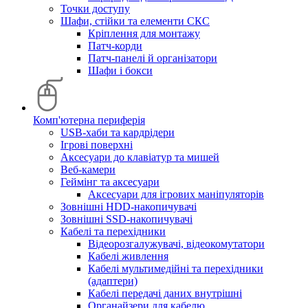
Точки доступу
Шафи, стійки та елементи СКС
Кріплення для монтажу
Патч-корди
Патч-панелі й організатори
Шафи і бокси
Комп'ютерна периферія
USB-хаби та кардрідери
Ігрові поверхні
Аксесуари до клавіатур та мишей
Веб-камери
Геймінг та аксесуари
Аксесуари для ігрових маніпуляторів
Зовнішні HDD-накопичувачі
Зовнішні SSD-накопичувачі
Кабелі та перехідники
Відеорозгалужувачі, відеокомутатори
Кабелі живлення
Кабелі мультимедійні та перехідники
(адаптери)
Кабелі передачі даних внутрішні
Органайзери для кабелю