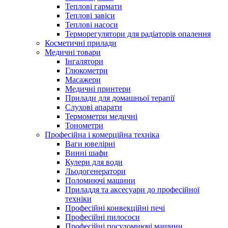
Теплові гармати
Теплові завіси
Теплові насоси
Терморегулятори для радіаторів опалення
Косметичні прилади
Медичні товари
Інгалятори
Глюкометри
Масажери
Медичні принтери
Прилади для домашньої терапії
Слухові апарати
Термометри медичні
Тонометри
Професійна і комерційна техніка
Ваги ювелірні
Винні шафи
Кулери для води
Льодогенератори
Поломиючі машини
Приладдя та аксесуари до професійної
техніки
Професійні конвекційні печі
Професійні пилососи
Професійні посудомиючі машини