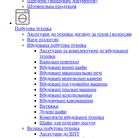
Шредери (знищувачі документів)
Штемпельна продукція
Побутова техніка
Аксесуари до техніки догляду за тілом і волоссям
Ваги підлогові
Вбудована побутова техніка
Аксесуари та комплектуючі до вбудованої
техніки
Варильні поверхні
Вбудовані винні шафи
Вбудовані мікрохвильові печі
Вбудовані морозильні камери
Вбудовані посудомийні машини
Вбудовані пральні машини
Вбудовані холодильники
Вбудовувані кавомашини
Витяжки
Духові шафи
Комплекти вбудованої техніки
Шафи для підігріву посуду
Велика побутова техніка
Аксесуари до ВПТ