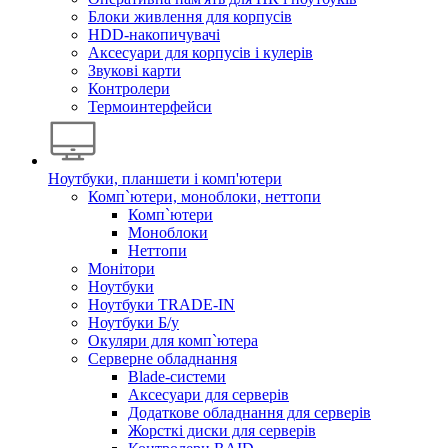
Блоки живлення для корпусів
HDD-накопичувачі
Аксесуари для корпусів і кулерів
Звукові карти
Контролери
Термоинтерфейси
Ноутбуки, планшети і комп'ютери
Комп`ютери, моноблоки, неттопи
Комп`ютери
Моноблоки
Неттопи
Монітори
Ноутбуки
Ноутбуки TRADE-IN
Ноутбуки Б/у
Окуляри для комп`ютера
Серверне обладнання
Blade-системи
Аксесуари для серверів
Додаткове обладнання для серверів
Жорсткі диски для серверів