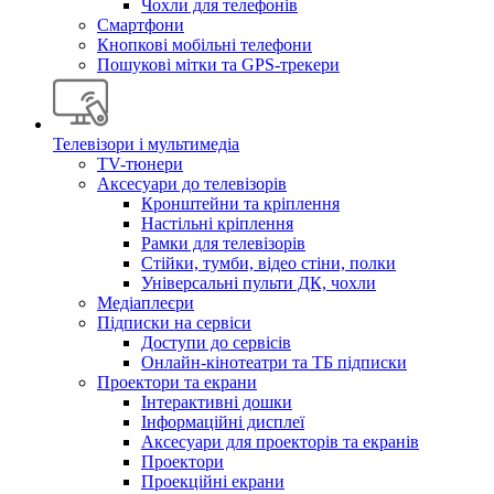
Чохли для телефонів
Смартфони
Кнопкові мобільні телефони
Пошукові мітки та GPS-трекери
Телевізори і мультимедіа
TV-тюнери
Аксесуари до телевізорів
Кронштейни та кріплення
Настільні кріплення
Рамки для телевізорів
Стійки, тумби, відео стіни, полки
Універсальні пульти ДК, чохли
Медіаплеєри
Підписки на сервіси
Доступи до сервісів
Онлайн-кінотеатри та ТБ підписки
Проектори та екрани
Інтерактивні дошки
Інформаційні дисплеї
Аксесуари для проекторів та екранів
Проектори
Проекційні екрани