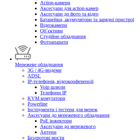
Action-камери
Аксесуари для action-камер
Аксесуари до фото та відео
Батарейки, акумулятори та зарядні пристрої
Відеокамери
Об`єктиви
Студійне обладнання
Фотоапарати
Мережеве обладнання
3G / 4G-модеми
ADSL
IP-телефонія, відеоконференції
Voip шлюзи
Телефони IP
KVM комутатори
Powerline
Інструменти і тестери для мереж
Аксесуари до мережевого обладнання
PoE інжектори
Аксесуари до мережевого
Антени
Бездротові мости