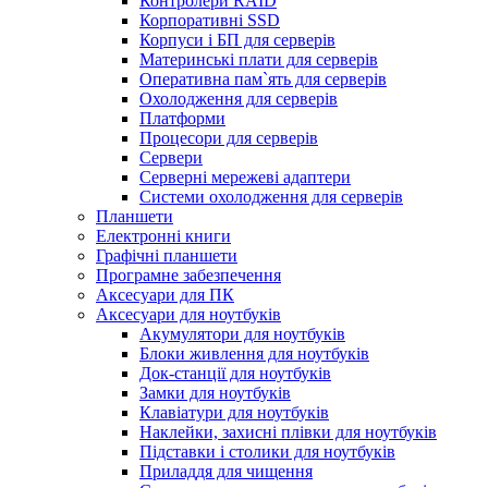
Контролери RAID
Корпоративні SSD
Корпуси і БП для серверів
Материнські плати для серверів
Оперативна пам`ять для серверів
Охолодження для серверів
Платформи
Процесори для серверів
Сервери
Серверні мережеві адаптери
Системи охолодження для серверів
Планшети
Електронні книги
Графічні планшети
Програмне забезпечення
Аксесуари для ПК
Аксесуари для ноутбуків
Акумулятори для ноутбуків
Блоки живлення для ноутбуків
Док-станції для ноутбуків
Замки для ноутбуків
Клавіатури для ноутбуків
Наклейки, захисні плівки для ноутбуків
Підставки і столики для ноутбуків
Приладдя для чищення