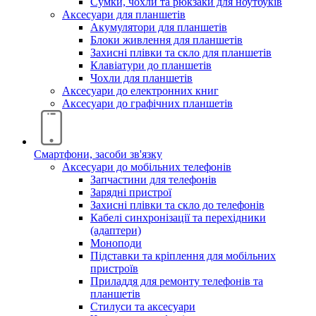
Сумки, чохли та рюкзаки для ноутбуків
Аксесуари для планшетів
Акумулятори для планшетів
Блоки живлення для планшетів
Захисні плівки та скло для планшетів
Клавіатури до планшетів
Чохли для планшетів
Аксесуари до електронних книг
Аксесуари дo графічних планшетів
Смартфони, засоби зв'язку
Аксесуари до мобільних телефонів
Запчастини для телефонів
Зарядні пристрої
Захисні плівки та скло до телефонів
Кабелі синхронізації та перехідники
(адаптери)
Моноподи
Підставки та кріплення для мобільних
пристроїв
Приладдя для ремонту телефонів та
планшетів
Стилуси та аксесуари