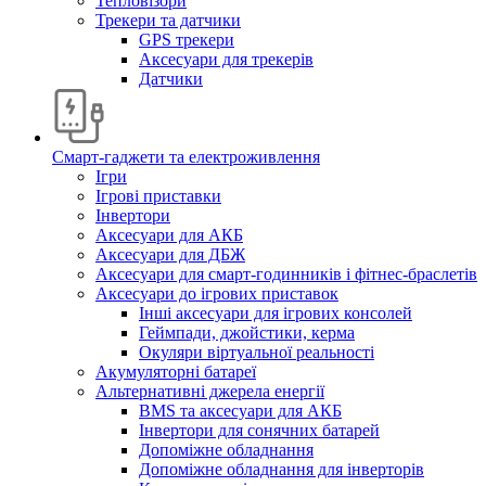
Тепловізори
Трекери та датчики
GPS трекери
Аксесуари для трекерів
Датчики
Смарт-гаджети та електроживлення
Ігри
Ігрові приставки
Інвертори
Аксесуари для АКБ
Аксесуари для ДБЖ
Аксесуари для смарт-годинників і фітнес-браслетів
Аксесуари до ігрових приставок
Інші аксесуари для ігрових консолей
Геймпади, джойстики, керма
Окуляри віртуальної реальності
Акумуляторні батареї
Альтернативні джерела енергії
BMS та аксесуари для АКБ
Інвертори для сонячних батарей
Допоміжне обладнання
Допоміжне обладнання для інверторів