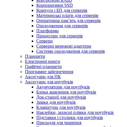
Контролери RAID
Корпоративні SSD
Корпуси і БП для серверів
Материнські плати для серверів
Оперативна пам`ять для серверів
Охолодження для серверів
Платформи
Процесори для серверів
Сервери
Серверні мережеві адаптери
Системи охолодження для серверів
Планшети
Електронні книги
Графічні планшети
Програмне забезпечення
Аксесуари для ПК
Аксесуари для ноутбуків
Акумулятори для ноутбуків
Блоки живлення для ноутбуків
Док-станції для ноутбуків
Замки для ноутбуків
Клавіатури для ноутбуків
Наклейки, захисні плівки для ноутбуків
Підставки і столики для ноутбуків
Приладдя для чищення