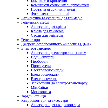
Комплекти кріплення
Комплекти сонячних енергосистем
Портативні сонячні панелі
Фотоелектричні панелі
Атрибутика та сувеніри для геймерів
Геймерські меблі
Аксесуари для крісел
Крісла для геймерів
Столи для геймерів
Генератори
Джерела безперебійного живлення (ДБЖ)
Електротранспорт
Аксесуари до електротранспорту
Водні скутери
Гіроборди
Гіроскутери
Електровелосипеди
Електросамокати
Електроскутери
Запчастини до електротранспорту
Мінібайки
Моноколеса
Зарядні станції
Квадрокоптери та аксесуари
Аксесуари для квадрокоптера