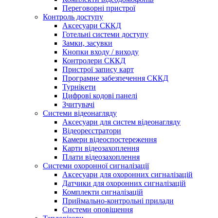
Переговорні пристрої
Контроль доступу
Аксесуари СККД
Готельні системи доступу
Замки, засувки
Кнопки входу / виходу
Контролери СККД
Пристрої запису карт
Програмне забезпечення СККД
Турнікети
Цифрові кодові панелі
Зчитувачі
Системи відеонагляду
Аксесуари для систем відеонагляду
Відеореєстратори
Камери відеоспостереження
Карти відеозахоплення
Плати відеозахоплення
Системи охоронної сигналізації
Аксесуари для охоронних сигналізацій
Датчики для охоронних сигналізацій
Комплекти сигналізацій
Приймально-контрольні прилади
Системи оповіщення