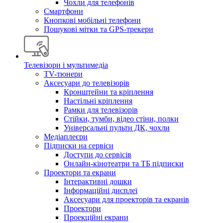
Чохли для телефонів
Смартфони
Кнопкові мобільні телефони
Пошукові мітки та GPS-трекери
Телевізори і мультимедіа
TV-тюнери
Аксесуари до телевізорів
Кронштейни та кріплення
Настільні кріплення
Рамки для телевізорів
Стійки, тумби, відео стіни, полки
Універсальні пульти ДК, чохли
Медіаплеєри
Підписки на сервіси
Доступи до сервісів
Онлайн-кінотеатри та ТБ підписки
Проектори та екрани
Інтерактивні дошки
Інформаційні дисплеї
Аксесуари для проекторів та екранів
Проектори
Проекційні екрани