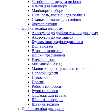
Засоби по догляду за шкірою
Лампи для манікюру
Манікюрні набори
Піна, гель, лосьйон для гоління
Станки, помазки для гоління
Фотоепілятори
Дрібна техніка для дому
Аксесуари до дрібної техніки для дому
Аксесуари до мінімийок
Будильники, радіо-годинники
Відпарювачі
Віконні пилососи
Дошки прасувальні
Електрощітки
Мінімийки (АВТ)
Машинки для стрижки катишків
Пароочищувачі
Пилососи
Праски
Роботи-пилососи
Ручні пилососи
Сушарки для взуття
Швейні аксесуари
Швейна техніка
Дрібна техніка для кухні