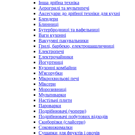
Інша дрібна техніка
Аерогрилі та мультипечі
Аксесуари до дрібної техніки для кухні
Блендери
Блинниці
Бутербродниці та вафельниці
Ваги кухонні
Вакуумні пакувальники
Грилі, барбекю, електрошашличниці
Електропечі
Електрочайники
Йогуртниці
Кухонні комбайни
М'ясорубки
Мікрохвильові печі
Міксери
Морозивниці
Мультиварки
Настільні плити
Пароварки
Подрібнювачі (чопери)
Подрібнювачі побутових відходів
Скиборізки (слайсери)
Соковижималки
Сушарки для фруктів і овочів