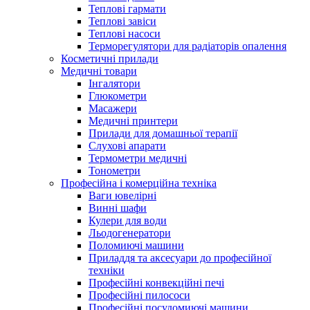
Теплові гармати
Теплові завіси
Теплові насоси
Терморегулятори для радіаторів опалення
Косметичні прилади
Медичні товари
Інгалятори
Глюкометри
Масажери
Медичні принтери
Прилади для домашньої терапії
Слухові апарати
Термометри медичні
Тонометри
Професійна і комерційна техніка
Ваги ювелірні
Винні шафи
Кулери для води
Льодогенератори
Поломиючі машини
Приладдя та аксесуари до професійної
техніки
Професійні конвекційні печі
Професійні пилососи
Професійні посудомиючі машини