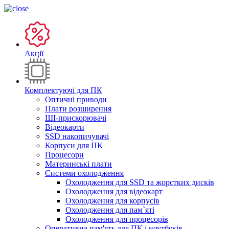
Акції
Комплектуючі для ПК
Оптичні приводи
Плати розширення
ШІ-прискорювачі
Відеокарти
SSD накопичувачі
Корпуси для ПК
Процесори
Материнські плати
Системи охолодження
Охолодження для SSD та жорстких дисків
Охолодження для відеокарт
Охолодження для корпусів
Охолодження для пам`яті
Охолодження для процесорів
Оперативна пам'ять для ПК і ноутбуків