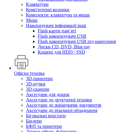
Клавіатури
Комп'ютерні колонки
Комплекти: клавіатура та миша
Миші
Накопичувачі інформації інші
Flash карти пам`яті
Flash накопичувачі USB
Flash накопичувачі USB під нанесення
Диски CD, DVD, Blue-ray
Кишені для HDD / SSD
Офісна техніка
3D-принтери
3D-ручки
3D-сканери
Аксесуари для дошок
Аксесуари до друкуючої техніки
Аксесуари до знищувачів документів
Аксесуари до різальної обладнання
Біговальні верстати
Біндери
БФП та принтери
Дошки офісні, фліпчарти