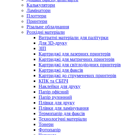
Калькулятори
Ламінатори
Плоттери
Принтери
Різальне обладнання
Розхідні матеріали
Витратні матеріали для палітурки
Для 3D-друку
ЗІП
Картриджі для лазерних принтерів
Картриджі для матричних принтерів
Картриджі для світлодіодних принтерів
Картриджі для факсів
Картриджі до струменевих принтерів
КПК та СБПЧ
Наклейки для друку
Папір офісний
Папір рулонний
Плівки для друку
Плівки для ламінування
Термопапір для факсів
Технологічні матеріали
Тонери
Фотопапір