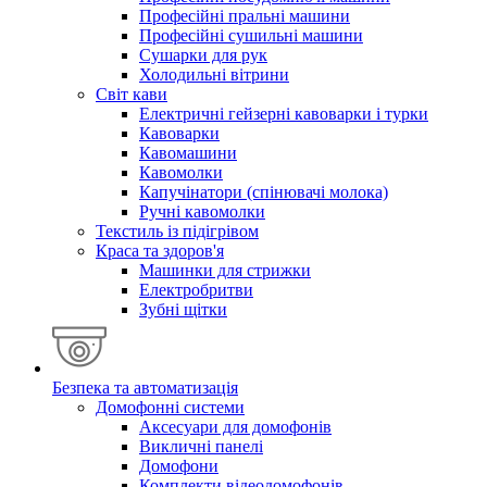
Професійні пральні машини
Професійні сушильні машини
Сушарки для рук
Холодильні вітрини
Світ кави
Електричні гейзерні кавоварки і турки
Кавоварки
Кавомашини
Кавомолки
Капучінатори (спінювачі молока)
Ручні кавомолки
Текстиль із підігрівом
Краса та здоров'я
Машинки для стрижки
Електробритви
Зубні щітки
Безпека та автоматизація
Домофонні системи
Аксесуари для домофонів
Викличні панелі
Домофони
Комплекти відеодомофонів