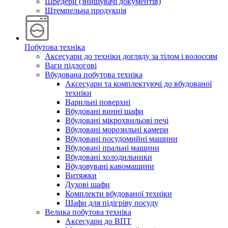
Шредери (знищувачі документів)
Штемпельна продукція
Побутова техніка
Аксесуари до техніки догляду за тілом і волоссям
Ваги підлогові
Вбудована побутова техніка
Аксесуари та комплектуючі до вбудованої
техніки
Варильні поверхні
Вбудовані винні шафи
Вбудовані мікрохвильові печі
Вбудовані морозильні камери
Вбудовані посудомийні машини
Вбудовані пральні машини
Вбудовані холодильники
Вбудовувані кавомашини
Витяжки
Духові шафи
Комплекти вбудованої техніки
Шафи для підігріву посуду
Велика побутова техніка
Аксесуари до ВПТ