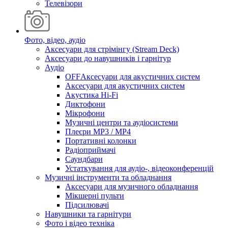
Телевізори
Фото, відео, аудіо
Аксесуари для стрімінгу (Stream Deck)
Аксесуари до навушників і гарнітур
Аудіо
OFFАксесуари для акустичних систем
Аксесуари для акустичних систем
Акустика Hi-Fi
Диктофони
Мікрофони
Музичні центри та аудіосистеми
Плеєри MP3 / MP4
Портативні колонки
Радіоприймачі
Саундбари
Устаткування для аудіо-, відеоконференцій
Музичні інструменти та обладнання
Аксесуари для музичного обладнання
Мікшерні пульти
Підсилювачі
Навушники та гарнітури
Фото і відео техніка