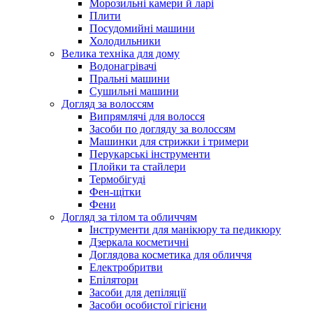
Морозильні камери й ларі
Плити
Посудомийні машини
Холодильники
Велика техніка для дому
Водонагрівачі
Пральні машини
Сушильні машини
Догляд за волоссям
Випрямлячі для волосся
Засоби по догляду за волоссям
Машинки для стрижки і тримери
Перукарські інструменти
Плойки та стайлери
Термобігуді
Фен-щітки
Фени
Догляд за тілом та обличчям
Інструменти для манікюру та педикюру
Дзеркала косметичні
Доглядова косметика для обличчя
Електробритви
Епілятори
Засоби для депіляції
Засоби особистої гігієни