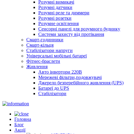
Розумні вимикачі
Розумні датчики
Розумні реле та диммери
Розумні розетки
Розумне освітлення
Сенсорні панелі для розумного будинку
Системи захисту від протікання
Смарт-годинники
Смарт-кільця
Стабілізатори напруги
Універсальні мобільні батареї
Фітнес-браслети
Живлення
Авто інвертори 220В
Мережеві фільтри,подовжувачі
Джерело безперебійного живлення (UPS)
Батареї до UPS
Стабілізатори
Головна
Блог
Акції