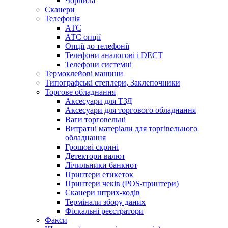
Чорнила
Сканери
Телефонія
АТС
АТС опції
Опції до телефонії
Телефони аналогові і DECT
Телефони системні
Термоклейові машини
Типографські степлери, Заклепочники
Торгове обладнання
Аксесуари для ТЗД
Аксесуари для торгового обладнання
Ваги торговельні
Витратні матеріали для торгівельного
обладнання
Грошові скрині
Детектори валют
Лічильники банкнот
Принтери етикеток
Принтери чеків (POS-принтери)
Сканери штрих-кодів
Термінали збору даних
Фіскальні реєстратори
Факси