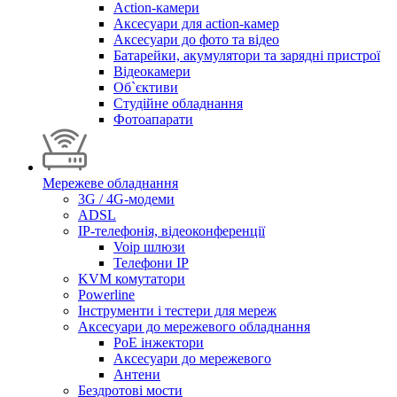
Action-камери
Аксесуари для action-камер
Аксесуари до фото та відео
Батарейки, акумулятори та зарядні пристрої
Відеокамери
Об`єктиви
Студійне обладнання
Фотоапарати
Мережеве обладнання
3G / 4G-модеми
ADSL
IP-телефонія, відеоконференції
Voip шлюзи
Телефони IP
KVM комутатори
Powerline
Інструменти і тестери для мереж
Аксесуари до мережевого обладнання
PoE інжектори
Аксесуари до мережевого
Антени
Бездротові мости