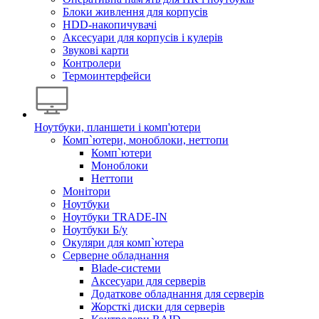
Блоки живлення для корпусів
HDD-накопичувачі
Аксесуари для корпусів і кулерів
Звукові карти
Контролери
Термоинтерфейси
Ноутбуки, планшети і комп'ютери
Комп`ютери, моноблоки, неттопи
Комп`ютери
Моноблоки
Неттопи
Монітори
Ноутбуки
Ноутбуки TRADE-IN
Ноутбуки Б/у
Окуляри для комп`ютера
Серверне обладнання
Blade-системи
Аксесуари для серверів
Додаткове обладнання для серверів
Жорсткі диски для серверів