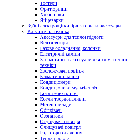
Тостери
Фритюрниці
Хлібопічки
Яйцеварки
Зубні електрощітки, іригатори та аксесуари
Кліматична техніка
Аксесуари для теплої підлоги
Вентилятори
Газове обладнання, колонки
Електричні каміни
Запчастини й аксесуари для кліматичної
техніки
Зволожувачі повітря
Кліматичні панелі
Кондиціонери
Кондиціонери мульті-спліт
Котли електричні
Котли твердопаливні
Метеоприлади
Обігрівачі
Озонатори
Осушувачі повітря
Очищувачі повітря
Радіатори опалення
Тепла підлога