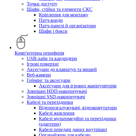
Точки доступу
Шафи, стійки та елементи СКС
Кріплення для монтажу
Патч-корди
Патч-панелі й організатори
Шафи і бокси
Комп'ютерна периферія
USB-хаби та кардрідери
Ігрові поверхні
Аксесуари до клавіатур та мишей
Веб-камери
Геймінг та аксесуари
Аксесуари для ігрових маніпуляторів
Зовнішні HDD-накопичувачі
Зовнішні SSD-накопичувачі
Кабелі та перехідники
Відеорозгалужувачі, відеокомутатори
Кабелі живлення
Кабелі мультимедійні та перехідники
(адаптери)
Кабелі передачі даних внутрішні
Органайзери для кабелю