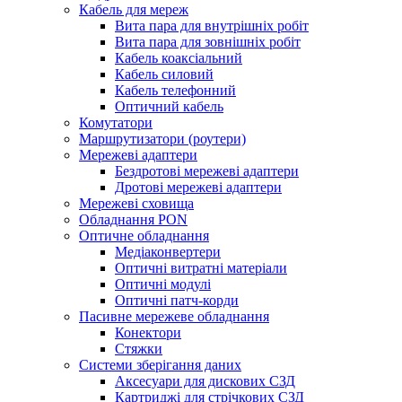
Кабель для мереж
Вита пара для внутрішніх робіт
Вита пара для зовнішніх робіт
Кабель коаксіальний
Кабель силовий
Кабель телефонний
Оптичний кабель
Комутатори
Маршрутизатори (роутери)
Мережеві адаптери
Бездротові мережеві адаптери
Дротові мережеві адаптери
Мережеві сховища
Обладнання PON
Оптичне обладнання
Медіаконвертери
Оптичні витратні матеріали
Оптичні модулі
Оптичні патч-корди
Пасивне мережеве обладнання
Конектори
Стяжки
Системи зберігання даних
Аксесуари для дискових СЗД
Картриджі для стрічкових СЗД