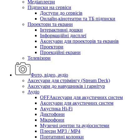
Медіаплеєри
Підписки на сервіси
Доступи до сервісів
Онлайн-кінотеатри та ТБ підписки
Проектори та екрани
Інтерактивні дошки
Інформаційні дисплеї
Аксесуари для проекторів та екранів
Проектори
Проекційні екрани
Телевізори
Фото, відео, аудіо
Аксесуари для стрімінгу (Stream Deck)
Аксесуари до навушників і гарнітур
Аудіо
OFFАксесуари для акустичних систем
Аксесуари для акустичних систем
Акустика Hi-Fi
Диктофони
Мікрофони
Музичні центри та аудіосистеми
Плеєри MP3 / MP4
Портативні колонки