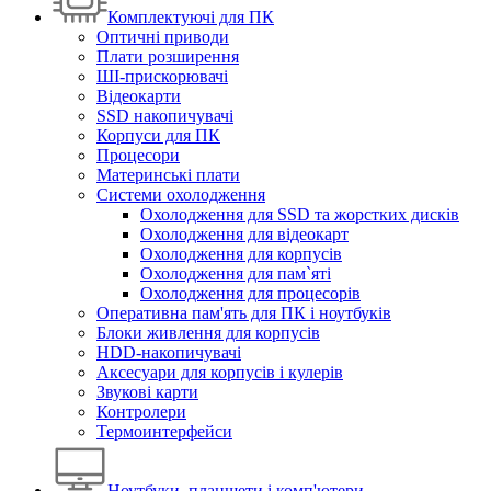
Комплектуючі для ПК
Оптичні приводи
Плати розширення
ШІ-прискорювачі
Відеокарти
SSD накопичувачі
Корпуси для ПК
Процесори
Материнські плати
Системи охолодження
Охолодження для SSD та жорстких дисків
Охолодження для відеокарт
Охолодження для корпусів
Охолодження для пам`яті
Охолодження для процесорів
Оперативна пам'ять для ПК і ноутбуків
Блоки живлення для корпусів
HDD-накопичувачі
Аксесуари для корпусів і кулерів
Звукові карти
Контролери
Термоинтерфейси
Ноутбуки, планшети і комп'ютери