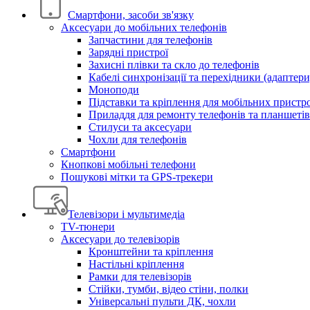
Смартфони, засоби зв'язку
Аксесуари до мобільних телефонів
Запчастини для телефонів
Зарядні пристрої
Захисні плівки та скло до телефонів
Кабелі синхронізації та перехідники (адаптери
Моноподи
Підставки та кріплення для мобільних пристр
Приладдя для ремонту телефонів та планшетів
Стилуси та аксесуари
Чохли для телефонів
Смартфони
Кнопкові мобільні телефони
Пошукові мітки та GPS-трекери
Телевізори і мультимедіа
TV-тюнери
Аксесуари до телевізорів
Кронштейни та кріплення
Настільні кріплення
Рамки для телевізорів
Стійки, тумби, відео стіни, полки
Універсальні пульти ДК, чохли