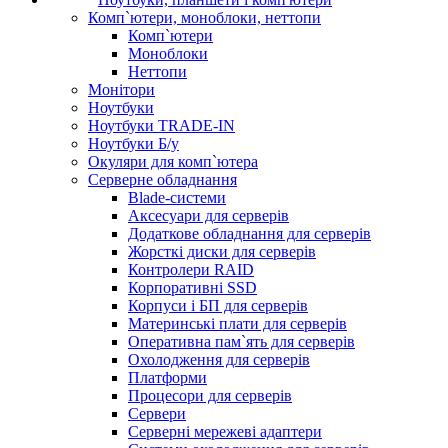
Комп`ютери, моноблоки, неттопи
Комп`ютери
Моноблоки
Неттопи
Монітори
Ноутбуки
Ноутбуки TRADE-IN
Ноутбуки Б/у
Окуляри для комп`ютера
Серверне обладнання
Blade-системи
Аксесуари для серверів
Додаткове обладнання для серверів
Жорсткі диски для серверів
Контролери RAID
Корпоративні SSD
Корпуси і БП для серверів
Материнські плати для серверів
Оперативна пам`ять для серверів
Охолодження для серверів
Платформи
Процесори для серверів
Сервери
Серверні мережеві адаптери