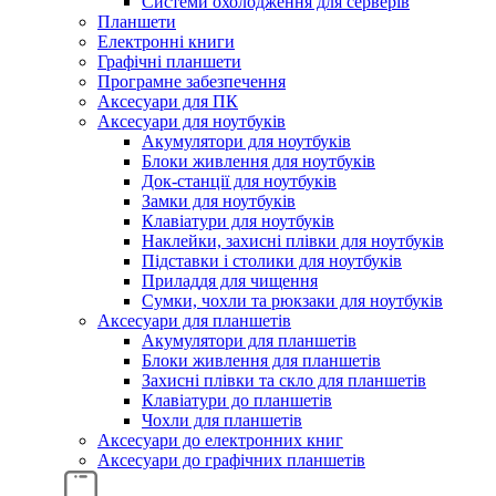
Системи охолодження для серверів
Планшети
Електронні книги
Графічні планшети
Програмне забезпечення
Аксесуари для ПК
Аксесуари для ноутбуків
Акумулятори для ноутбуків
Блоки живлення для ноутбуків
Док-станції для ноутбуків
Замки для ноутбуків
Клавіатури для ноутбуків
Наклейки, захисні плівки для ноутбуків
Підставки і столики для ноутбуків
Приладдя для чищення
Сумки, чохли та рюкзаки для ноутбуків
Аксесуари для планшетів
Акумулятори для планшетів
Блоки живлення для планшетів
Захисні плівки та скло для планшетів
Клавіатури до планшетів
Чохли для планшетів
Аксесуари до електронних книг
Аксесуари дo графічних планшетів