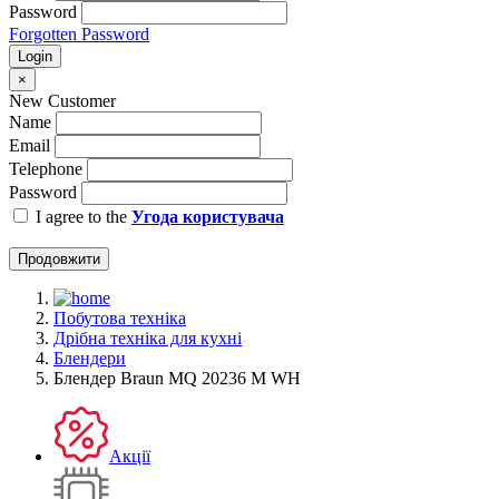
Password
Forgotten Password
Login
×
New Customer
Name
Email
Telephone
Password
I agree to the
Угода користувача
Продовжити
Побутова техніка
Дрібна техніка для кухні
Блендери
Блендер Braun MQ 20236 M WH
Акції