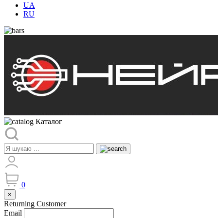
UA
RU
Каталог
0
×
Returning Customer
Email