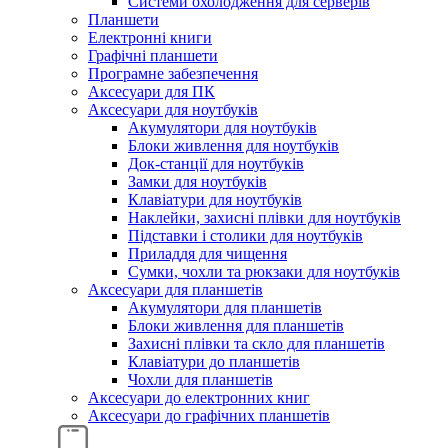
Системи охолодження для серверів
Планшети
Електронні книги
Графічні планшети
Програмне забезпечення
Аксесуари для ПК
Аксесуари для ноутбуків
Акумулятори для ноутбуків
Блоки живлення для ноутбуків
Док-станції для ноутбуків
Замки для ноутбуків
Клавіатури для ноутбуків
Наклейки, захисні плівки для ноутбуків
Підставки і столики для ноутбуків
Приладдя для чищення
Сумки, чохли та рюкзаки для ноутбуків
Аксесуари для планшетів
Акумулятори для планшетів
Блоки живлення для планшетів
Захисні плівки та скло для планшетів
Клавіатури до планшетів
Чохли для планшетів
Аксесуари до електронних книг
Аксесуари дo графічних планшетів