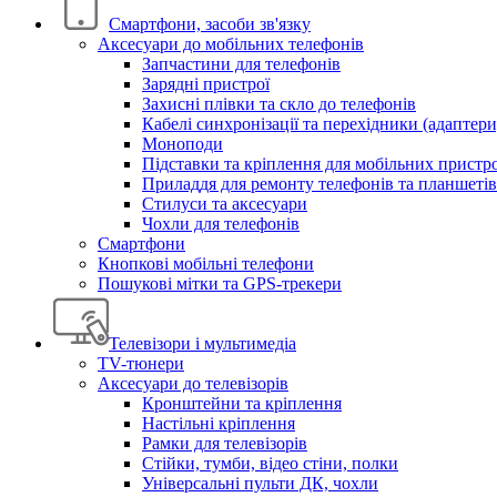
Смартфони, засоби зв'язку
Аксесуари до мобільних телефонів
Запчастини для телефонів
Зарядні пристрої
Захисні плівки та скло до телефонів
Кабелі синхронізації та перехідники (адаптери
Моноподи
Підставки та кріплення для мобільних пристр
Приладдя для ремонту телефонів та планшетів
Стилуси та аксесуари
Чохли для телефонів
Смартфони
Кнопкові мобільні телефони
Пошукові мітки та GPS-трекери
Телевізори і мультимедіа
TV-тюнери
Аксесуари до телевізорів
Кронштейни та кріплення
Настільні кріплення
Рамки для телевізорів
Стійки, тумби, відео стіни, полки
Універсальні пульти ДК, чохли