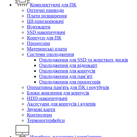
Комплектуючі для ПК
Оптичні приводи
Плати розширення
ШІ-прискорювачі
Відеокарти
SSD накопичувачі
Корпуси для ПК
Процесори
Материнські плати
Системи охолодження
Охолодження для SSD та жорстких дисків
Охолодження для відеокарт
Охолодження для корпусів
Охолодження для пам`яті
Охолодження для процесорів
Оперативна пам'ять для ПК і ноутбуків
Блоки живлення для корпусів
HDD-накопичувачі
Аксесуари для корпусів і кулерів
Звукові карти
Контролери
Термоинтерфейси
Ноутбуки, планшети і комп'ютери