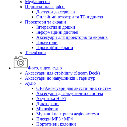
Медіаплеєри
Підписки на сервіси
Доступи до сервісів
Онлайн-кінотеатри та ТБ підписки
Проектори та екрани
Інтерактивні дошки
Інформаційні дисплеї
Аксесуари для проекторів та екранів
Проектори
Проекційні екрани
Телевізори
Фото, відео, аудіо
Аксесуари для стрімінгу (Stream Deck)
Аксесуари до навушників і гарнітур
Аудіо
OFFАксесуари для акустичних систем
Аксесуари для акустичних систем
Акустика Hi-Fi
Диктофони
Мікрофони
Музичні центри та аудіосистеми
Плеєри MP3 / MP4
Портативні колонки