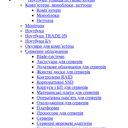
Комп`ютери, моноблоки, неттопи
Комп`ютери
Моноблоки
Неттопи
Монітори
Ноутбуки
Ноутбуки TRADE-IN
Ноутбуки Б/у
Окуляри для комп`ютера
Серверне обладнання
Blade-системи
Аксесуари для серверів
Додаткове обладнання для серверів
Жорсткі диски для серверів
Контролери RAID
Корпоративні SSD
Корпуси і БП для серверів
Материнські плати для серверів
Оперативна пам`ять для серверів
Охолодження для серверів
Платформи
Процесори для серверів
Сервери
Серверні мережеві адаптери