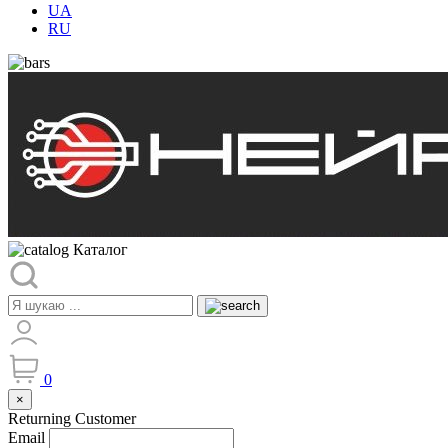
UA
RU
Каталог
0
×
Returning Customer
Email