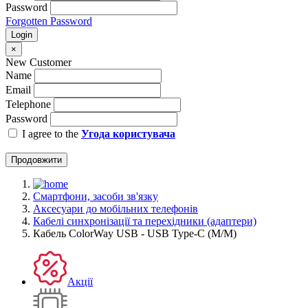
Password
Forgotten Password
Login
×
New Customer
Name
Email
Telephone
Password
I agree to the
Угода користувача
Продовжити
Смартфони, засоби зв'язку
Аксесуари до мобільних телефонів
Кабелі синхронізації та перехідники (адаптери)
Кабель ColorWay USB - USB Type-C (M/M)
Акції