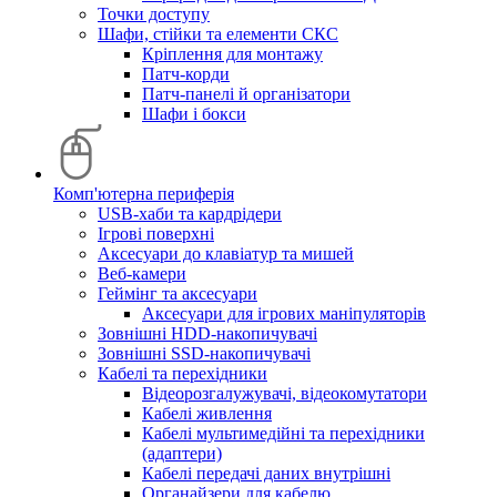
Точки доступу
Шафи, стійки та елементи СКС
Кріплення для монтажу
Патч-корди
Патч-панелі й організатори
Шафи і бокси
Комп'ютерна периферія
USB-хаби та кардрідери
Ігрові поверхні
Аксесуари до клавіатур та мишей
Веб-камери
Геймінг та аксесуари
Аксесуари для ігрових маніпуляторів
Зовнішні HDD-накопичувачі
Зовнішні SSD-накопичувачі
Кабелі та перехідники
Відеорозгалужувачі, відеокомутатори
Кабелі живлення
Кабелі мультимедійні та перехідники
(адаптери)
Кабелі передачі даних внутрішні
Органайзери для кабелю