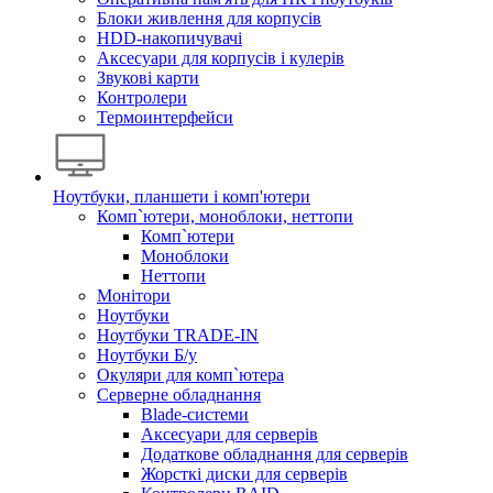
Блоки живлення для корпусів
HDD-накопичувачі
Аксесуари для корпусів і кулерів
Звукові карти
Контролери
Термоинтерфейси
Ноутбуки, планшети і комп'ютери
Комп`ютери, моноблоки, неттопи
Комп`ютери
Моноблоки
Неттопи
Монітори
Ноутбуки
Ноутбуки TRADE-IN
Ноутбуки Б/у
Окуляри для комп`ютера
Серверне обладнання
Blade-системи
Аксесуари для серверів
Додаткове обладнання для серверів
Жорсткі диски для серверів