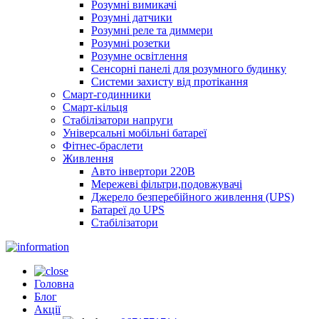
Розумні вимикачі
Розумні датчики
Розумні реле та диммери
Розумні розетки
Розумне освітлення
Сенсорні панелі для розумного будинку
Системи захисту від протікання
Смарт-годинники
Смарт-кільця
Стабілізатори напруги
Універсальні мобільні батареї
Фітнес-браслети
Живлення
Авто інвертори 220В
Мережеві фільтри,подовжувачі
Джерело безперебійного живлення (UPS)
Батареї до UPS
Стабілізатори
Головна
Блог
Акції