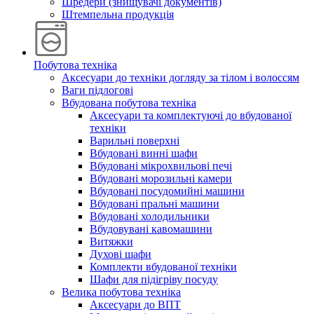
Шредери (знищувачі документів)
Штемпельна продукція
Побутова техніка
Аксесуари до техніки догляду за тілом і волоссям
Ваги підлогові
Вбудована побутова техніка
Аксесуари та комплектуючі до вбудованої
техніки
Варильні поверхні
Вбудовані винні шафи
Вбудовані мікрохвильові печі
Вбудовані морозильні камери
Вбудовані посудомийні машини
Вбудовані пральні машини
Вбудовані холодильники
Вбудовувані кавомашини
Витяжки
Духові шафи
Комплекти вбудованої техніки
Шафи для підігріву посуду
Велика побутова техніка
Аксесуари до ВПТ