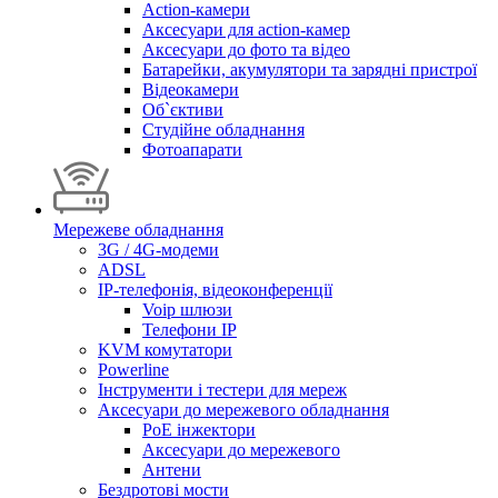
Action-камери
Аксесуари для action-камер
Аксесуари до фото та відео
Батарейки, акумулятори та зарядні пристрої
Відеокамери
Об`єктиви
Студійне обладнання
Фотоапарати
Мережеве обладнання
3G / 4G-модеми
ADSL
IP-телефонія, відеоконференції
Voip шлюзи
Телефони IP
KVM комутатори
Powerline
Інструменти і тестери для мереж
Аксесуари до мережевого обладнання
PoE інжектори
Аксесуари до мережевого
Антени
Бездротові мости