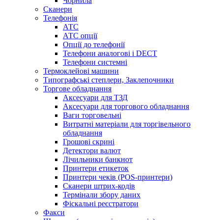
Чорнила
Сканери
Телефонія
АТС
АТС опції
Опції до телефонії
Телефони аналогові і DECT
Телефони системні
Термоклейові машини
Типографські степлери, Заклепочники
Торгове обладнання
Аксесуари для ТЗД
Аксесуари для торгового обладнання
Ваги торговельні
Витратні матеріали для торгівельного
обладнання
Грошові скрині
Детектори валют
Лічильники банкнот
Принтери етикеток
Принтери чеків (POS-принтери)
Сканери штрих-кодів
Термінали збору даних
Фіскальні реєстратори
Факси