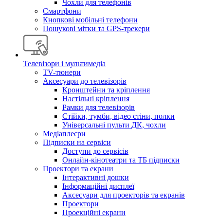
Чохли для телефонів
Смартфони
Кнопкові мобільні телефони
Пошукові мітки та GPS-трекери
Телевізори і мультимедіа
TV-тюнери
Аксесуари до телевізорів
Кронштейни та кріплення
Настільні кріплення
Рамки для телевізорів
Стійки, тумби, відео стіни, полки
Універсальні пульти ДК, чохли
Медіаплеєри
Підписки на сервіси
Доступи до сервісів
Онлайн-кінотеатри та ТБ підписки
Проектори та екрани
Інтерактивні дошки
Інформаційні дисплеї
Аксесуари для проекторів та екранів
Проектори
Проекційні екрани