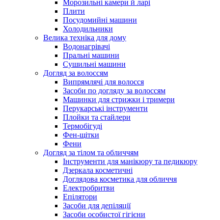
Морозильні камери й ларі
Плити
Посудомийні машини
Холодильники
Велика техніка для дому
Водонагрівачі
Пральні машини
Сушильні машини
Догляд за волоссям
Випрямлячі для волосся
Засоби по догляду за волоссям
Машинки для стрижки і тримери
Перукарські інструменти
Плойки та стайлери
Термобігуді
Фен-щітки
Фени
Догляд за тілом та обличчям
Інструменти для манікюру та педикюру
Дзеркала косметичні
Доглядова косметика для обличчя
Електробритви
Епілятори
Засоби для депіляції
Засоби особистої гігієни