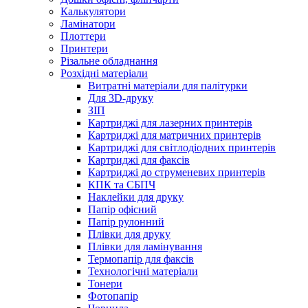
Калькулятори
Ламінатори
Плоттери
Принтери
Різальне обладнання
Розхідні матеріали
Витратні матеріали для палітурки
Для 3D-друку
ЗІП
Картриджі для лазерних принтерів
Картриджі для матричних принтерів
Картриджі для світлодіодних принтерів
Картриджі для факсів
Картриджі до струменевих принтерів
КПК та СБПЧ
Наклейки для друку
Папір офісний
Папір рулонний
Плівки для друку
Плівки для ламінування
Термопапір для факсів
Технологічні матеріали
Тонери
Фотопапір