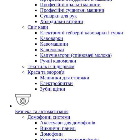
Професійні пральні машини
Професійні сушильні машини
Сушарки для рук
Холодильні вітрини
Світ кави
Електричні гейзерні кавоварки і турки
Кавоварки
Кавомашини
Кавомолки
Капучінатори (спінювачі молока)
Ручні кавомолки
Текстиль із підігрівом
Краса та здоров'я
Машинки для стрижки
Електробритви
Зубні щітки
Безпека та автоматизація
Домофонні системи
Аксесуари для домофонів
Викличні панелі
Домофони
Комплекти відеодомофонів