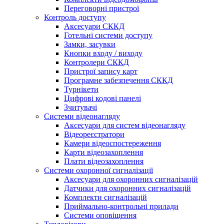
Переговорні пристрої
Контроль доступу
Аксесуари СККД
Готельні системи доступу
Замки, засувки
Кнопки входу / виходу
Контролери СККД
Пристрої запису карт
Програмне забезпечення СККД
Турнікети
Цифрові кодові панелі
Зчитувачі
Системи відеонагляду
Аксесуари для систем відеонагляду
Відеореєстратори
Камери відеоспостереження
Карти відеозахоплення
Плати відеозахоплення
Системи охоронної сигналізації
Аксесуари для охоронних сигналізацій
Датчики для охоронних сигналізацій
Комплекти сигналізацій
Приймально-контрольні прилади
Системи оповіщення