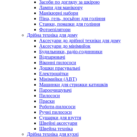
Засоби по догляду за шкірою
Лампи для манікюру
Манікюрні набори
Піна, гель, лосьйон для гоління
Станки, помазки для гоління
Фотоепілятори
Дрібна техніка для дому
Аксесуари до дрібної техніки для дому
Аксесуари до мінімийок
Будильники, радіо-годинники
Відпарювачі
Віконні пилососи
Дошки прасувальні
Електрощітки
Мінімийки (АВТ)
Машинки для стрижки катишків
Пароочищувачі
Пилососи
Праски
Роботи-пилососи
Ручні пилососи
Сушарки для взуття
Швейні аксесуари
Швейна техніка
Дрібна техніка для кухні