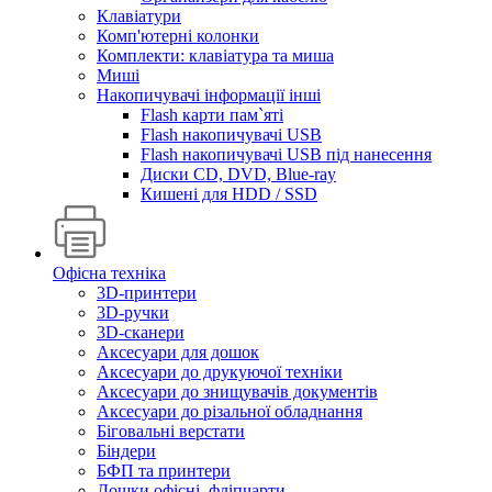
Клавіатури
Комп'ютерні колонки
Комплекти: клавіатура та миша
Миші
Накопичувачі інформації інші
Flash карти пам`яті
Flash накопичувачі USB
Flash накопичувачі USB під нанесення
Диски CD, DVD, Blue-ray
Кишені для HDD / SSD
Офісна техніка
3D-принтери
3D-ручки
3D-сканери
Аксесуари для дошок
Аксесуари до друкуючої техніки
Аксесуари до знищувачів документів
Аксесуари до різальної обладнання
Біговальні верстати
Біндери
БФП та принтери
Дошки офісні, фліпчарти