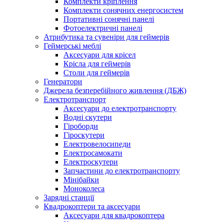
Комплекти кріплення
Комплекти сонячних енергосистем
Портативні сонячні панелі
Фотоелектричні панелі
Атрибутика та сувеніри для геймерів
Геймерські меблі
Аксесуари для крісел
Крісла для геймерів
Столи для геймерів
Генератори
Джерела безперебійного живлення (ДБЖ)
Електротранспорт
Аксесуари до електротранспорту
Водні скутери
Гіроборди
Гіроскутери
Електровелосипеди
Електросамокати
Електроскутери
Запчастини до електротранспорту
Мінібайки
Моноколеса
Зарядні станції
Квадрокоптери та аксесуари
Аксесуари для квадрокоптера