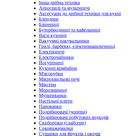
Інша дрібна техніка
Аерогрилі та мультипечі
Аксесуари до дрібної техніки для кухні
Блендери
Блинниці
Бутербродниці та вафельниці
Ваги кухонні
Вакуумні пакувальники
Грилі, барбекю, електрошашличниці
Електропечі
Електрочайники
Йогуртниці
Кухонні комбайни
М'ясорубки
Мікрохвильові печі
Міксери
Морозивниці
Мультиварки
Настільні плити
Пароварки
Подрібнювачі (чопери)
Подрібнювачі побутових відходів
Скиборізки (слайсери)
Соковижималки
Сушарки для фруктів і овочів