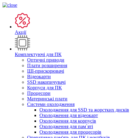
Акції
Комплектуючі для ПК
Оптичні приводи
Плати розширення
ШІ-прискорювачі
Відеокарти
SSD накопичувачі
Корпуси для ПК
Процесори
Материнські плати
Системи охолодження
Охолодження для SSD та жорстких дисків
Охолодження для відеокарт
Охолодження для корпусів
Охолодження для пам`яті
Охолодження для процесорів
Оперативна пам'ять для ПК і ноутбуків