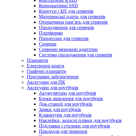
Контролери RAID
Корпоративні SSD
Корпуси і БП для серверів
Материнські плати для серверів
Оперативна пам`ять для серверів
Охолодження для серверів
Платформи
Процесори для серверів
Сервери
Серверні мережеві адаптери
Системи охолодження для серверів
Планшети
Електронні книги
Графічні планшети
Програмне забезпечення
Аксесуари для ПК
Аксесуари для ноутбуків
Акумулятори для ноутбуків
Блоки живлення для ноутбуків
Док-станції для ноутбуків
Замки для ноутбуків
Клавіатури для ноутбуків
Наклейки, захисні плівки для ноутбуків
Підставки і столики для ноутбуків
Приладдя для чищення