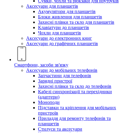
Сумки, чохли та рюкзаки для ноутбуків
Аксесуари для планшетів
Акумулятори для планшетів
Блоки живлення для планшетів
Захисні плівки та скло для планшетів
Клавіатури до планшетів
Чохли для планшетів
Аксесуари до електронних книг
Аксесуари дo графічних планшетів
Смартфони, засоби зв'язку
Аксесуари до мобільних телефонів
Запчастини для телефонів
Зарядні пристрої
Захисні плівки та скло до телефонів
Кабелі синхронізації та перехідники
(адаптери)
Моноподи
Підставки та кріплення для мобільних
пристроїв
Приладдя для ремонту телефонів та
планшетів
Стилуси та аксесуари