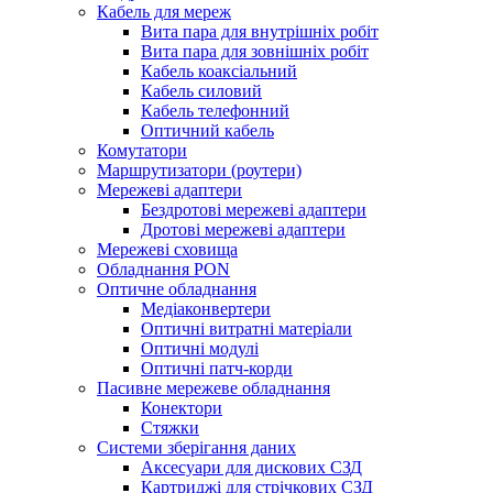
Кабель для мереж
Вита пара для внутрішніх робіт
Вита пара для зовнішніх робіт
Кабель коаксіальний
Кабель силовий
Кабель телефонний
Оптичний кабель
Комутатори
Маршрутизатори (роутери)
Мережеві адаптери
Бездротові мережеві адаптери
Дротові мережеві адаптери
Мережеві сховища
Обладнання PON
Оптичне обладнання
Медіаконвертери
Оптичні витратні матеріали
Оптичні модулі
Оптичні патч-корди
Пасивне мережеве обладнання
Конектори
Стяжки
Системи зберігання даних
Аксесуари для дискових СЗД
Картриджі для стрічкових СЗД