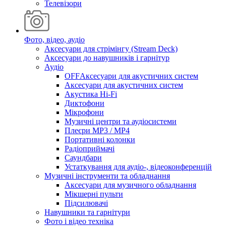
Телевізори
Фото, відео, аудіо
Аксесуари для стрімінгу (Stream Deck)
Аксесуари до навушників і гарнітур
Аудіо
OFFАксесуари для акустичних систем
Аксесуари для акустичних систем
Акустика Hi-Fi
Диктофони
Мікрофони
Музичні центри та аудіосистеми
Плеєри MP3 / MP4
Портативні колонки
Радіоприймачі
Саундбари
Устаткування для аудіо-, відеоконференцій
Музичні інструменти та обладнання
Аксесуари для музичного обладнання
Мікшерні пульти
Підсилювачі
Навушники та гарнітури
Фото і відео техніка