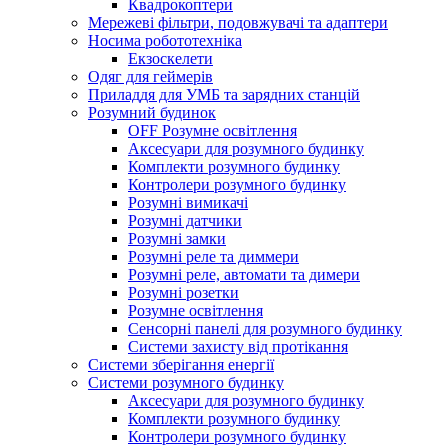
Квадрокоптери
Мережеві фільтри, подовжувачі та адаптери
Носима робототехніка
Екзоскелети
Одяг для геймерів
Приладдя для УМБ та зарядних станцій
Розумний будинок
OFF Розумне освітлення
Аксесуари для розумного будинку
Комплекти розумного будинку
Контролери розумного будинку
Розумні вимикачі
Розумні датчики
Розумні замки
Розумні реле та диммери
Розумні реле, автомати та димери
Розумні розетки
Розумне освітлення
Сенсорні панелі для розумного будинку
Системи захисту від протікання
Системи зберігання енергії
Системи розумного будинку
Аксесуари для розумного будинку
Комплекти розумного будинку
Контролери розумного будинку