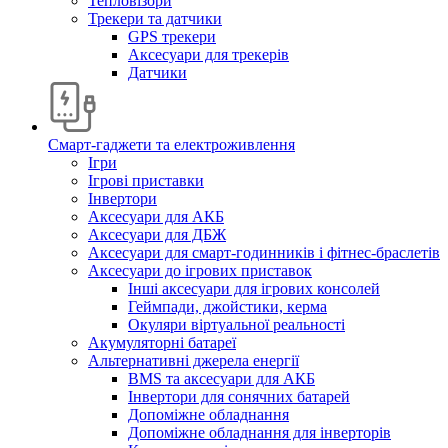
Тепловізори
Трекери та датчики
GPS трекери
Аксесуари для трекерів
Датчики
Смарт-гаджети та електроживлення
Ігри
Ігрові приставки
Інвертори
Аксесуари для АКБ
Аксесуари для ДБЖ
Аксесуари для смарт-годинників і фітнес-браслетів
Аксесуари до ігрових приставок
Інші аксесуари для ігрових консолей
Геймпади, джойстики, керма
Окуляри віртуальної реальності
Акумуляторні батареї
Альтернативні джерела енергії
BMS та аксесуари для АКБ
Інвертори для сонячних батарей
Допоміжне обладнання
Допоміжне обладнання для інверторів