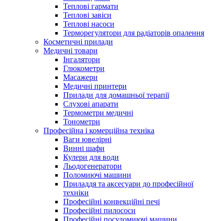
Теплові гармати
Теплові завіси
Теплові насоси
Терморегулятори для радіаторів опалення
Косметичні прилади
Медичні товари
Інгалятори
Глюкометри
Масажери
Медичні принтери
Прилади для домашньої терапії
Слухові апарати
Термометри медичні
Тонометри
Професійна і комерційна техніка
Ваги ювелірні
Винні шафи
Кулери для води
Льодогенератори
Поломиючі машини
Приладдя та аксесуари до професійної
техніки
Професійні конвекційні печі
Професійні пилососи
Професійні посудомиючі машини