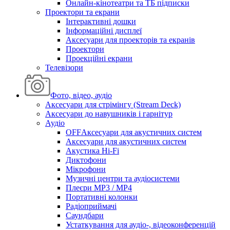
Онлайн-кінотеатри та ТБ підписки
Проектори та екрани
Інтерактивні дошки
Інформаційні дисплеї
Аксесуари для проекторів та екранів
Проектори
Проекційні екрани
Телевізори
Фото, відео, аудіо
Аксесуари для стрімінгу (Stream Deck)
Аксесуари до навушників і гарнітур
Аудіо
OFFАксесуари для акустичних систем
Аксесуари для акустичних систем
Акустика Hi-Fi
Диктофони
Мікрофони
Музичні центри та аудіосистеми
Плеєри MP3 / MP4
Портативні колонки
Радіоприймачі
Саундбари
Устаткування для аудіо-, відеоконференцій