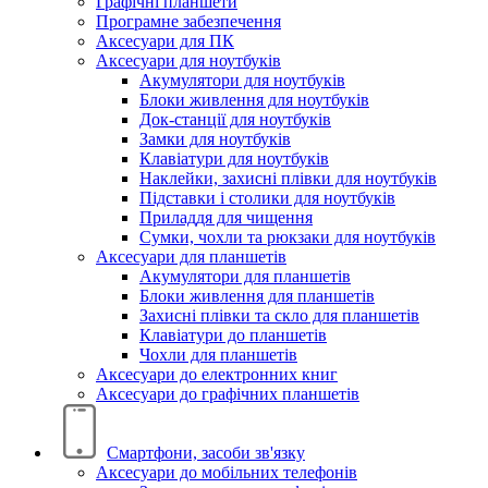
Графічні планшети
Програмне забезпечення
Аксесуари для ПК
Аксесуари для ноутбуків
Акумулятори для ноутбуків
Блоки живлення для ноутбуків
Док-станції для ноутбуків
Замки для ноутбуків
Клавіатури для ноутбуків
Наклейки, захисні плівки для ноутбуків
Підставки і столики для ноутбуків
Приладдя для чищення
Сумки, чохли та рюкзаки для ноутбуків
Аксесуари для планшетів
Акумулятори для планшетів
Блоки живлення для планшетів
Захисні плівки та скло для планшетів
Клавіатури до планшетів
Чохли для планшетів
Аксесуари до електронних книг
Аксесуари дo графічних планшетів
Смартфони, засоби зв'язку
Аксесуари до мобільних телефонів