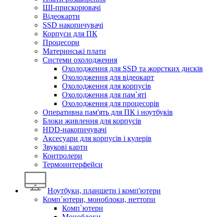
ШІ-прискорювачі
Відеокарти
SSD накопичувачі
Корпуси для ПК
Процесори
Материнські плати
Системи охолодження
Охолодження для SSD та жорстких дисків
Охолодження для відеокарт
Охолодження для корпусів
Охолодження для пам`яті
Охолодження для процесорів
Оперативна пам'ять для ПК і ноутбуків
Блоки живлення для корпусів
HDD-накопичувачі
Аксесуари для корпусів і кулерів
Звукові карти
Контролери
Термоинтерфейси
Ноутбуки, планшети і комп'ютери
Комп`ютери, моноблоки, неттопи
Комп`ютери
Моноблоки