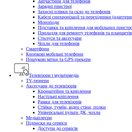
Запчастини для телефонів
Зарядні пристрої
Захисні плівки та скло до телефонів
Кабелі синхронізації та перехідники (адаптери
Моноподи
Підставки та кріплення для мобільних пристр
Приладдя для ремонту телефонів та планшетів
Стилуси та аксесуари
Чохли для телефонів
Смартфони
Кнопкові мобільні телефони
Пошукові мітки та GPS-трекери
Телевізори і мультимедіа
TV-тюнери
Аксесуари до телевізорів
Кронштейни та кріплення
Настільні кріплення
Рамки для телевізорів
Стійки, тумби, відео стіни, полки
Універсальні пульти ДК, чохли
Медіаплеєри
Підписки на сервіси
Доступи до сервісів