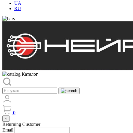
UA
RU
Каталог
0
×
Returning Customer
Email