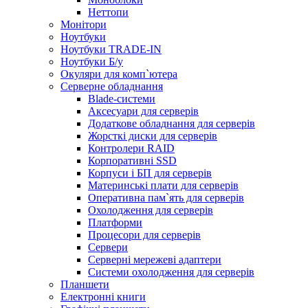
Неттопи
Монітори
Ноутбуки
Ноутбуки TRADE-IN
Ноутбуки Б/у
Окуляри для комп`ютера
Серверне обладнання
Blade-системи
Аксесуари для серверів
Додаткове обладнання для серверів
Жорсткі диски для серверів
Контролери RAID
Корпоративні SSD
Корпуси і БП для серверів
Материнські плати для серверів
Оперативна пам`ять для серверів
Охолодження для серверів
Платформи
Процесори для серверів
Сервери
Серверні мережеві адаптери
Системи охолодження для серверів
Планшети
Електронні книги