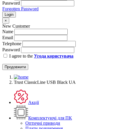
Password
Forgotten Password
Login
×
New Customer
Name
Email
Telephone
Password
I agree to the
Угода користувача
Продовжити
Trust ClassicLine USB Black UA
Акції
Комплектуючі для ПК
Оптичні приводи
Плати розширення