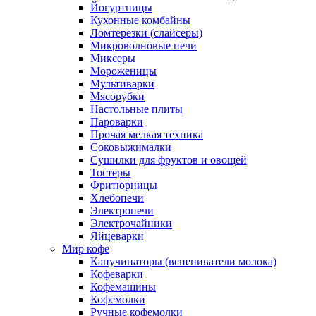
Йогуртницы
Кухонные комбайны
Ломтерезки (слайсеры)
Микроволновые печи
Миксеры
Мороженицы
Мультиварки
Мясорубки
Настольные плиты
Пароварки
Прочая мелкая техника
Соковыжималки
Сушилки для фруктов и овощей
Тостеры
Фритюрницы
Хлебопечи
Электропечи
Электрочайники
Яйцеварки
Мир кофе
Капучинаторы (вспениватели молока)
Кофеварки
Кофемашины
Кофемолки
Ручные кофемолки