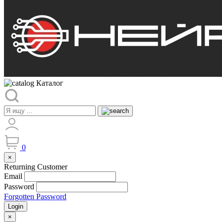
Каталог
0
×
Returning Customer
Email
Password
Forgotten Password
Login
×