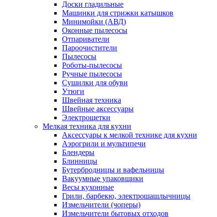
Доски гладильные
Машинки для стрижки катышков
Минимойки (АВД)
Оконные пылесосы
Отпариватели
Пароочистители
Пылесосы
Роботы-пылесосы
Ручные пылесосы
Сушилки для обуви
Утюги
Швейная техника
Швейные аксессуары
Электрощетки
Мелкая техника для кухни
Аксессуары к мелкой технике для кухни
Аэрогрили и мультипечи
Блендеры
Блинницы
Бутербродницы и вафельницы
Вакуумные упаковщики
Весы кухонные
Грили, барбекю, электрошашлычницы
Измельчители (чоперы)
Измельчители бытовых отходов