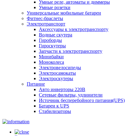
Умные реле, автоматы и диммеры
Умные розетки
Универсальные мобильные батареи
Фитнес-браслеты
Электротранспорт
Аксессуары к электротранспорту
Водные скутера
Гироборды
Гироскутеры
Запчасти к электротранспорту
Минибайки
Моноколеса
Электровелосипеды
Электросамокаты
Электроскутеры
Питание
Авто инверторы 220В
Сетевые фильтры, удлинители
Источник бесперебойного питания(UPS)
Батареи к UPS
Стабилизаторы