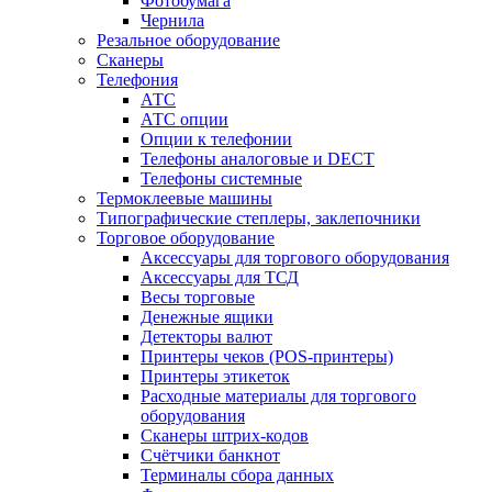
Фотобумага
Чернила
Резальное оборудование
Сканеры
Телефония
АТС
АТС опции
Опции к телефонии
Телефоны аналоговые и DECT
Телефоны системные
Термоклеевые машины
Типографические степлеры, заклепочники
Торговое оборудование
Аксессуары для торгового оборудования
Аксессуары для ТСД
Весы торговые
Денежные ящики
Детекторы валют
Принтеры чеков (POS-принтеры)
Принтеры этикеток
Расходные материалы для торгового
оборудования
Сканеры штрих-кодов
Счётчики банкнот
Терминалы сбора данных