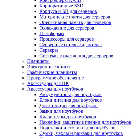
Контроллеры RAID
Корпоративные SSD
Корпуса и БП для серверов
Материнские платы для серверов
Оперативная память для серверов
Охлаждение для серверов
Платформы
Процессоры для серверов
Серверные сетевые адаптеры
Серверы
Системы охлаждения для серверов
Планшеты
Электронные книги
Графические планшеты
Программное обеспечение
Аксессуары для ПК
Аксессуары для ноутбуков
Аккумуляторы для ноутбуков
Блоки питания для ноутбуков
Док-станции для ноутбуков
Замки для ноутбуков
Клавиатуры для ноутбуков
Наклейки, защитные пленки для ноутбуков
Подставки и столики для ноутбуков
Сумки, чехлы и рюкзаки для ноутбуков