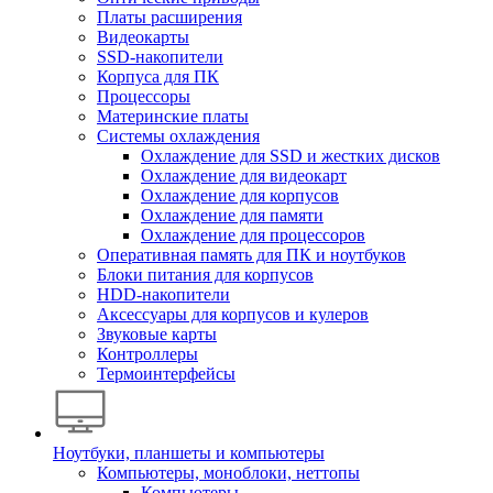
Платы расширения
Видеокарты
SSD-накопители
Корпуса для ПК
Процессоры
Материнские платы
Системы охлаждения
Охлаждение для SSD и жестких дисков
Охлаждение для видеокарт
Охлаждение для корпусов
Охлаждение для памяти
Охлаждение для процессоров
Оперативная память для ПК и ноутбуков
Блоки питания для корпусов
HDD-накопители
Аксессуары для корпусов и кулеров
Звуковые карты
Контроллеры
Термоинтерфейсы
Ноутбуки, планшеты и компьютеры
Компьютеры, моноблоки, неттопы
Компьютеры