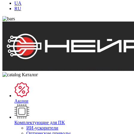
UA
RU
Каталог
Акции
Комплектующие для ПК
ИИ-ускорители
Оптические приводы