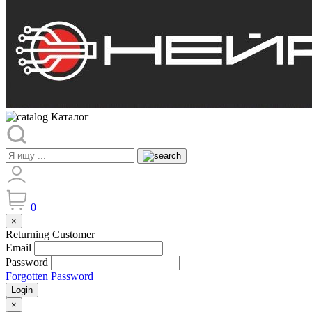
Каталог
0
×
Returning Customer
Email
Password
Forgotten Password
Login
×