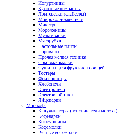
Йогуртницы
Кухонные комбайны
Ломтерезки (слайсеры)
Микроволновые печи
Миксеры
Мороженицы
Мультиварки
Мясорубки
Настольные плиты
Пароварки
Прочая мелкая техника
Соковыжималки
Сушилки для фруктов и овощей
Тостеры
Фритюрницы
Хлебопечи
Электропечи
Электрочайники
Яйцеварки
Мир кофе
Капучинаторы (вспениватели молока)
Кофеварки
Кофемашины
Кофемолки
Ручные кофемолки