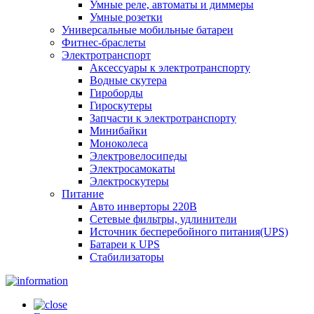
Умные реле, автоматы и диммеры
Умные розетки
Универсальные мобильные батареи
Фитнес-браслеты
Электротранспорт
Аксессуары к электротранспорту
Водные скутера
Гироборды
Гироскутеры
Запчасти к электротранспорту
Минибайки
Моноколеса
Электровелосипеды
Электросамокаты
Электроскутеры
Питание
Авто инверторы 220В
Сетевые фильтры, удлинители
Источник бесперебойного питания(UPS)
Батареи к UPS
Стабилизаторы