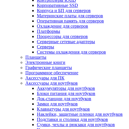
Контроллеры RAID
Корпоративные SSD
Корпуса и БП для серверов
Материнские платы для серверов
Оперативная память для серверов
Охлаждение для серверов
Платформы
Процессоры для серверов
Серверные сетевые адаптеры
Серверы
Системы охлаждения для серверов
Планшеты
Электронные книги
Графические планшеты
Программное обеспечение
Аксессуары для ПК
Аксессуары для ноутбуков
Аккумуляторы для ноутбуков
Блоки питания для ноутбуков
Док-станции для ноутбуков
Замки для ноутбуков
Клавиатуры для ноутбуков
Наклейки, защитные пленки для ноутбуков
Подставки и столики для ноутбуков
Сумки, чехлы и рюкзаки для ноутбуков