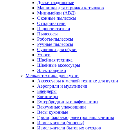
Доски гладильные
Машинки для стрижки катышков
Минимойки (АВД)
Оконные пылесосы
Отпариватели
Пароочистители
Пылесосы
Роботы-пылесосы
Ручные пылесосы
Сушилки для обуви
Утюги
Швейная техника
Швейные аксессуары
Электрощетки
Мелкая техника для кухни
Аксессуары к мелкой технике для кухни
Аэрогрили и мультипечи
Блендеры
Блинницы
Бутербродницы и вафельницы
Вакуумные упаковщики
Весы кухонные
Грили, барбекю, электрошашлычницы
Измельчители (чоперы)
Измельчители бытовых отходов