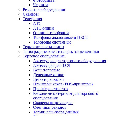
Фотобумага
Чернила
Резальное оборудование
Сканеры
Телефония
АТС
АТС опции
Опции к телефонии
Телефоны аналоговые и DECT
Телефоны системные
Термоклеевые машины
Типографические степлеры, заклепочники
Торговое оборудование
Аксессуары для торгового оборудования
Аксессуары для ТСД
Весы торговые
Денежные ящики
Детекторы валют
Принтеры чеков (POS-принтеры)
Принтеры этикеток
Расходные материалы для торгового
оборудования
Сканеры штрих-кодов
Счётчики банкнот
Терминалы сбора данных