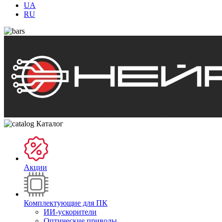
UA
RU
Каталог
Акции
Комплектующие для ПК
ИИ-ускорители
Оптические приводы