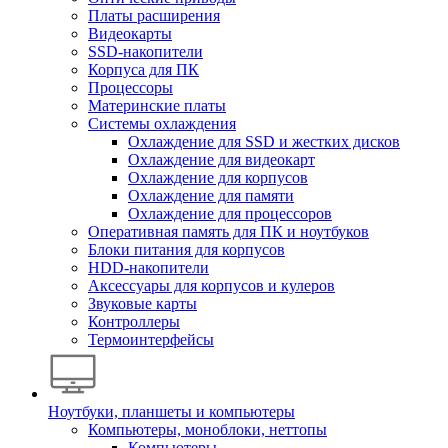
Платы расширения
Видеокарты
SSD-накопители
Корпуса для ПК
Процессоры
Материнские платы
Системы охлаждения
Охлаждение для SSD и жестких дисков
Охлаждение для видеокарт
Охлаждение для корпусов
Охлаждение для памяти
Охлаждение для процессоров
Оперативная память для ПК и ноутбуков
Блоки питания для корпусов
HDD-накопители
Аксессуары для корпусов и кулеров
Звуковые карты
Контроллеры
Термоинтерфейсы
Ноутбуки, планшеты и компьютеры
Компьютеры, моноблоки, неттопы
Компьютеры