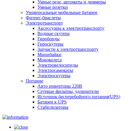
Умные реле, автоматы и диммеры
Умные розетки
Универсальные мобильные батареи
Фитнес-браслеты
Электротранспорт
Аксессуары к электротранспорту
Водные скутера
Гироборды
Гироскутеры
Запчасти к электротранспорту
Минибайки
Моноколеса
Электровелосипеды
Электросамокаты
Электроскутеры
Питание
Авто инверторы 220В
Сетевые фильтры, удлинители
Источник бесперебойного питания(UPS)
Батареи к UPS
Стабилизаторы