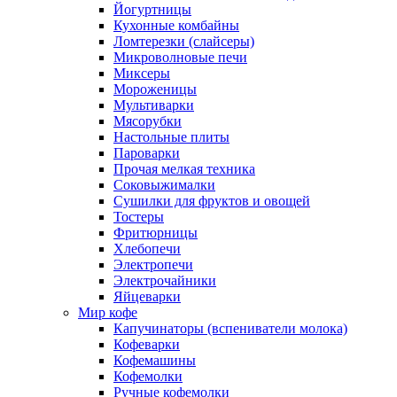
Йогуртницы
Кухонные комбайны
Ломтерезки (слайсеры)
Микроволновые печи
Миксеры
Мороженицы
Мультиварки
Мясорубки
Настольные плиты
Пароварки
Прочая мелкая техника
Соковыжималки
Сушилки для фруктов и овощей
Тостеры
Фритюрницы
Хлебопечи
Электропечи
Электрочайники
Яйцеварки
Мир кофе
Капучинаторы (вспениватели молока)
Кофеварки
Кофемашины
Кофемолки
Ручные кофемолки