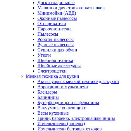
Доски гладильные
Машинки для стрижки катышков
Минимойки (АВД)
Оконные пылесосы
Отпариватели
Пароочистители
Пылесосы
Роботы-пылесосы
Ручные пылесосы
Сушилки для обуви
Утюги
Швейная техника
Швейные аксессуары
Электрощетки
Мелкая техника для кухни
Аксессуары к мелкой технике для кухни
Аэрогрили и мультипечи
Блендеры
Блинницы
Бутербродницы и вафельницы
Вакуумные упаковщики
Весы кухонные
Грили, барбекю, электрошашлычницы
Измельчители (чоперы)
Измельчители бытовых отходов