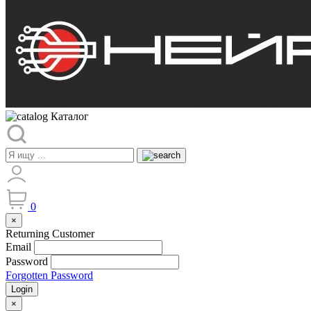
Каталог
0
×
Returning Customer
Email
Password
Forgotten Password
Login
×