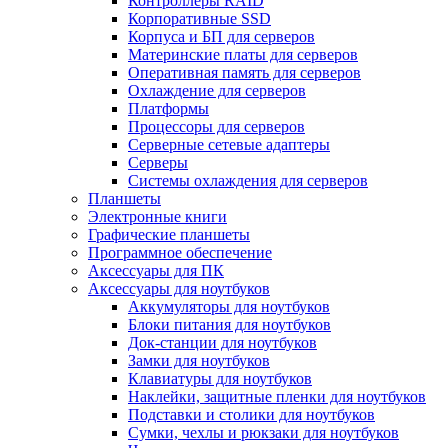
Контроллеры RAID
Корпоративные SSD
Корпуса и БП для серверов
Материнские платы для серверов
Оперативная память для серверов
Охлаждение для серверов
Платформы
Процессоры для серверов
Серверные сетевые адаптеры
Серверы
Системы охлаждения для серверов
Планшеты
Электронные книги
Графические планшеты
Программное обеспечение
Аксессуары для ПК
Аксессуары для ноутбуков
Аккумуляторы для ноутбуков
Блоки питания для ноутбуков
Док-станции для ноутбуков
Замки для ноутбуков
Клавиатуры для ноутбуков
Наклейки, защитные пленки для ноутбуков
Подставки и столики для ноутбуков
Сумки, чехлы и рюкзаки для ноутбуков