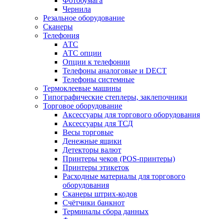
Фотобумага
Чернила
Резальное оборудование
Сканеры
Телефония
АТС
АТС опции
Опции к телефонии
Телефоны аналоговые и DECT
Телефоны системные
Термоклеевые машины
Типографические степлеры, заклепочники
Торговое оборудование
Аксессуары для торгового оборудования
Аксессуары для ТСД
Весы торговые
Денежные ящики
Детекторы валют
Принтеры чеков (POS-принтеры)
Принтеры этикеток
Расходные материалы для торгового
оборудования
Сканеры штрих-кодов
Счётчики банкнот
Терминалы сбора данных