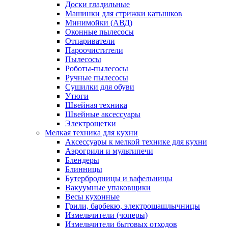
Доски гладильные
Машинки для стрижки катышков
Минимойки (АВД)
Оконные пылесосы
Отпариватели
Пароочистители
Пылесосы
Роботы-пылесосы
Ручные пылесосы
Сушилки для обуви
Утюги
Швейная техника
Швейные аксессуары
Электрощетки
Мелкая техника для кухни
Аксессуары к мелкой технике для кухни
Аэрогрили и мультипечи
Блендеры
Блинницы
Бутербродницы и вафельницы
Вакуумные упаковщики
Весы кухонные
Грили, барбекю, электрошашлычницы
Измельчители (чоперы)
Измельчители бытовых отходов