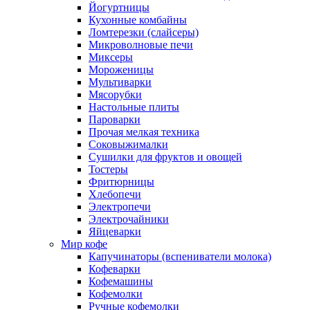
Йогуртницы
Кухонные комбайны
Ломтерезки (слайсеры)
Микроволновые печи
Миксеры
Мороженицы
Мультиварки
Мясорубки
Настольные плиты
Пароварки
Прочая мелкая техника
Соковыжималки
Сушилки для фруктов и овощей
Тостеры
Фритюрницы
Хлебопечи
Электропечи
Электрочайники
Яйцеварки
Мир кофе
Капучинаторы (вспениватели молока)
Кофеварки
Кофемашины
Кофемолки
Ручные кофемолки