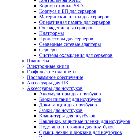
Контроллеры RAID
Корпоративные SSD
Корпуса и БП для серверов
Материнские платы для серверов
Оперативная память для серверов
Охлаждение для серверов
Платформы
Процессоры для серверов
Серверные сетевые адаптеры
Серверы
Системы охлаждения для серверов
Планшеты
Электронные книги
Графические планшеты
Программное обеспечение
Аксессуары для ПК
Аксессуары для ноутбуков
Аккумуляторы для ноутбуков
Блоки питания для ноутбуков
Док-станции для ноутбуков
Замки для ноутбуков
Клавиатуры для ноутбуков
Наклейки, защитные пленки для ноутбуков
Подставки и столики для ноутбуков
Сумки, чехлы и рюкзаки для ноутбуков