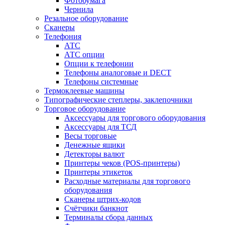
Фотобумага
Чернила
Резальное оборудование
Сканеры
Телефония
АТС
АТС опции
Опции к телефонии
Телефоны аналоговые и DECT
Телефоны системные
Термоклеевые машины
Типографические степлеры, заклепочники
Торговое оборудование
Аксессуары для торгового оборудования
Аксессуары для ТСД
Весы торговые
Денежные ящики
Детекторы валют
Принтеры чеков (POS-принтеры)
Принтеры этикеток
Расходные материалы для торгового
оборудования
Сканеры штрих-кодов
Счётчики банкнот
Терминалы сбора данных