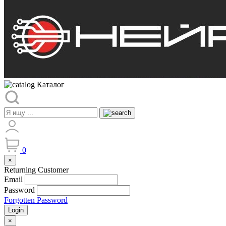
Каталог
0
×
Returning Customer
Email
Password
Forgotten Password
Login
×