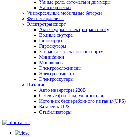
Умные реле, автоматы и диммеры
Умные розетки
Универсальные мобильные батареи
Фитнес-браслеты
Электротранспорт
Аксессуары к электротранспорту
Водные скутера
Гироборды
Гироскутеры
Запчасти к электротранспорту
Минибайки
Моноколеса
Электровелосипеды
Электросамокаты
Электроскутеры
Питание
Авто инверторы 220В
Сетевые фильтры, удлинители
Источник бесперебойного питания(UPS)
Батареи к UPS
Стабилизаторы