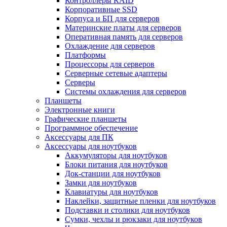
Контроллеры RAID
Корпоративные SSD
Корпуса и БП для серверов
Материнские платы для серверов
Оперативная память для серверов
Охлаждение для серверов
Платформы
Процессоры для серверов
Серверные сетевые адаптеры
Серверы
Системы охлаждения для серверов
Планшеты
Электронные книги
Графические планшеты
Программное обеспечение
Аксессуары для ПК
Аксессуары для ноутбуков
Аккумуляторы для ноутбуков
Блоки питания для ноутбуков
Док-станции для ноутбуков
Замки для ноутбуков
Клавиатуры для ноутбуков
Наклейки, защитные пленки для ноутбуков
Подставки и столики для ноутбуков
Сумки, чехлы и рюкзаки для ноутбуков