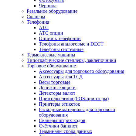
Фотобумага
Чернила
Резальное оборудование
Сканеры
Телефония
АТС
АТС опции
Опции к телефонии
Телефоны аналоговые и DECT
Телефоны системные
Термоклеевые машины
Типографические степлеры, заклепочники
Торговое оборудование
Аксессуары для торгового оборудования
Аксессуары для ТСД
Весы торговые
Денежные ящики
Детекторы валют
Принтеры чеков (POS-принтеры)
Принтеры этикеток
Расходные материалы для торгового
оборудования
Сканеры штрих-кодов
Счётчики банкнот
Терминалы сбора данных