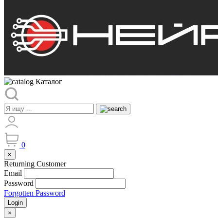
Каталог
0
×
Returning Customer
Email
Password
Forgotten Password
Login
×