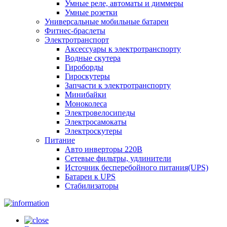
Умные реле, автоматы и диммеры
Умные розетки
Универсальные мобильные батареи
Фитнес-браслеты
Электротранспорт
Аксессуары к электротранспорту
Водные скутера
Гироборды
Гироскутеры
Запчасти к электротранспорту
Минибайки
Моноколеса
Электровелосипеды
Электросамокаты
Электроскутеры
Питание
Авто инверторы 220В
Сетевые фильтры, удлинители
Источник бесперебойного питания(UPS)
Батареи к UPS
Стабилизаторы