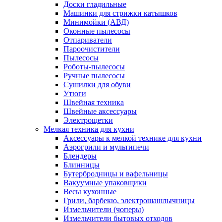
Доски гладильные
Машинки для стрижки катышков
Минимойки (АВД)
Оконные пылесосы
Отпариватели
Пароочистители
Пылесосы
Роботы-пылесосы
Ручные пылесосы
Сушилки для обуви
Утюги
Швейная техника
Швейные аксессуары
Электрощетки
Мелкая техника для кухни
Аксессуары к мелкой технике для кухни
Аэрогрили и мультипечи
Блендеры
Блинницы
Бутербродницы и вафельницы
Вакуумные упаковщики
Весы кухонные
Грили, барбекю, электрошашлычницы
Измельчители (чоперы)
Измельчители бытовых отходов