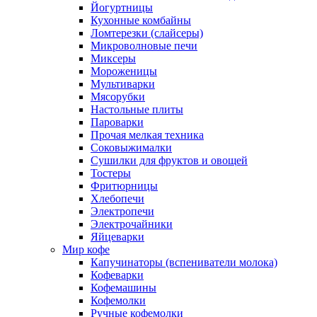
Йогуртницы
Кухонные комбайны
Ломтерезки (слайсеры)
Микроволновые печи
Миксеры
Мороженицы
Мультиварки
Мясорубки
Настольные плиты
Пароварки
Прочая мелкая техника
Соковыжималки
Сушилки для фруктов и овощей
Тостеры
Фритюрницы
Хлебопечи
Электропечи
Электрочайники
Яйцеварки
Мир кофе
Капучинаторы (вспениватели молока)
Кофеварки
Кофемашины
Кофемолки
Ручные кофемолки