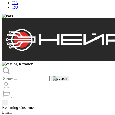
UA
RU
Каталог
0
×
Returning Customer
Email