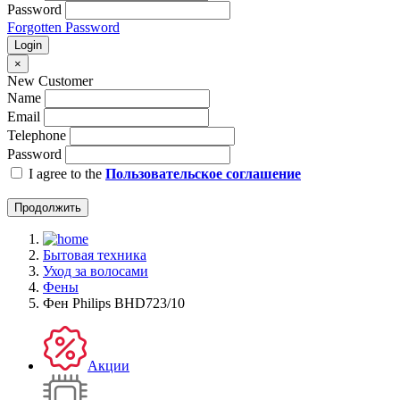
Password
Forgotten Password
Login
×
New Customer
Name
Email
Telephone
Password
I agree to the
Пользовательское соглашение
Продолжить
Бытовая техника
Уход за волосами
Фены
Фен Philips BHD723/10
Акции