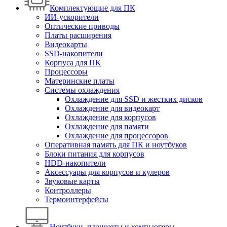
Комплектующие для ПК
ИИ-ускорители
Оптические приводы
Платы расширения
Видеокарты
SSD-накопители
Корпуса для ПК
Процессоры
Материнские платы
Системы охлаждения
Охлаждение для SSD и жестких дисков
Охлаждение для видеокарт
Охлаждение для корпусов
Охлаждение для памяти
Охлаждение для процессоров
Оперативная память для ПК и ноутбуков
Блоки питания для корпусов
HDD-накопители
Аксессуары для корпусов и кулеров
Звуковые карты
Контроллеры
Термоинтерфейсы
Ноутбуки, планшеты и компьютеры