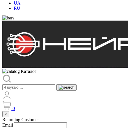
UA
RU
Каталог
0
×
Returning Customer
Email