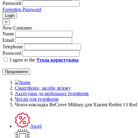
Password
Forgotten Password
Login
×
New Customer
Name
Email
Telephone
Password
I agree to the
Угода користувача
Продовжити
Смартфони, засоби зв'язку
Аксесуари до мобільних телефонів
Чохли для телефонів
Чохол-накладка BeCover Military для Xiaomi Redmi 13 Red
Акції