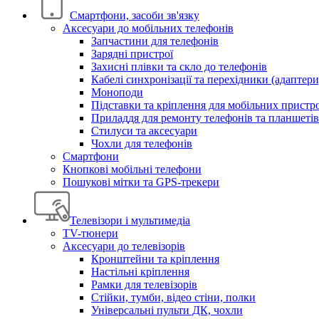
Смартфони, засоби зв'язку
Аксесуари до мобільних телефонів
Запчастини для телефонів
Зарядні пристрої
Захисні плівки та скло до телефонів
Кабелі синхронізації та перехідники (адаптери
Моноподи
Підставки та кріплення для мобільних пристр
Приладдя для ремонту телефонів та планшетів
Стилуси та аксесуари
Чохли для телефонів
Смартфони
Кнопкові мобільні телефони
Пошукові мітки та GPS-трекери
Телевізори і мультимедіа
TV-тюнери
Аксесуари до телевізорів
Кронштейни та кріплення
Настільні кріплення
Рамки для телевізорів
Стійки, тумби, відео стіни, полки
Універсальні пульти ДК, чохли