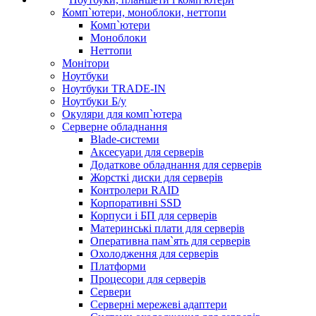
Комп`ютери, моноблоки, неттопи
Комп`ютери
Моноблоки
Неттопи
Монітори
Ноутбуки
Ноутбуки TRADE-IN
Ноутбуки Б/у
Окуляри для комп`ютера
Серверне обладнання
Blade-системи
Аксесуари для серверів
Додаткове обладнання для серверів
Жорсткі диски для серверів
Контролери RAID
Корпоративні SSD
Корпуси і БП для серверів
Материнські плати для серверів
Оперативна пам`ять для серверів
Охолодження для серверів
Платформи
Процесори для серверів
Сервери
Серверні мережеві адаптери