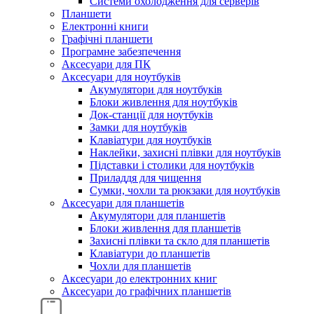
Системи охолодження для серверів
Планшети
Електронні книги
Графічні планшети
Програмне забезпечення
Аксесуари для ПК
Аксесуари для ноутбуків
Акумулятори для ноутбуків
Блоки живлення для ноутбуків
Док-станції для ноутбуків
Замки для ноутбуків
Клавіатури для ноутбуків
Наклейки, захисні плівки для ноутбуків
Підставки і столики для ноутбуків
Приладдя для чищення
Сумки, чохли та рюкзаки для ноутбуків
Аксесуари для планшетів
Акумулятори для планшетів
Блоки живлення для планшетів
Захисні плівки та скло для планшетів
Клавіатури до планшетів
Чохли для планшетів
Аксесуари до електронних книг
Аксесуари дo графічних планшетів