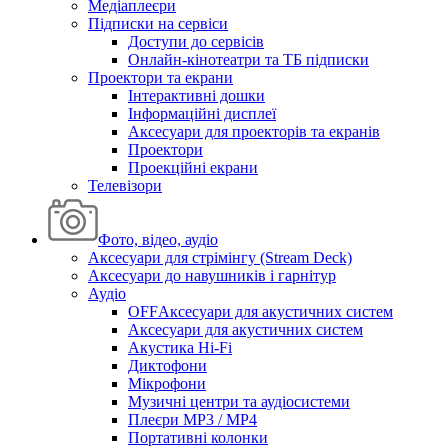
Медіаплеєри
Підписки на сервіси
Доступи до сервісів
Онлайн-кінотеатри та ТБ підписки
Проектори та екрани
Інтерактивні дошки
Інформаційні дисплеї
Аксесуари для проекторів та екранів
Проектори
Проекційні екрани
Телевізори
Фото, відео, аудіо
Аксесуари для стрімінгу (Stream Deck)
Аксесуари до навушників і гарнітур
Аудіо
OFFАксесуари для акустичних систем
Аксесуари для акустичних систем
Акустика Hi-Fi
Диктофони
Мікрофони
Музичні центри та аудіосистеми
Плеєри MP3 / MP4
Портативні колонки