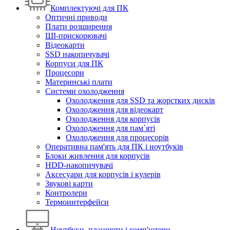
Комплектуючі для ПК
Оптичні приводи
Плати розширення
ШІ-прискорювачі
Відеокарти
SSD накопичувачі
Корпуси для ПК
Процесори
Материнські плати
Системи охолодження
Охолодження для SSD та жорстких дисків
Охолодження для відеокарт
Охолодження для корпусів
Охолодження для пам`яті
Охолодження для процесорів
Оперативна пам'ять для ПК і ноутбуків
Блоки живлення для корпусів
HDD-накопичувачі
Аксесуари для корпусів і кулерів
Звукові карти
Контролери
Термоинтерфейси
Ноутбуки, планшети і комп'ютери