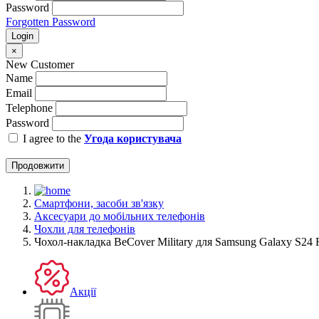
Password
Forgotten Password
Login
×
New Customer
Name
Email
Telephone
Password
I agree to the
Угода користувача
Продовжити
Смартфони, засоби зв'язку
Аксесуари до мобільних телефонів
Чохли для телефонів
Чохол-накладка BeCover Military для Samsung Galaxy S24
Акції