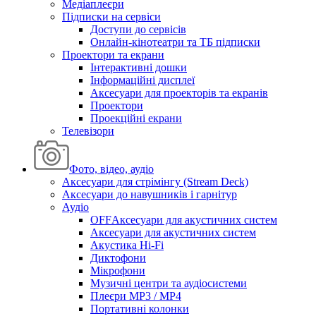
Медіаплеєри
Підписки на сервіси
Доступи до сервісів
Онлайн-кінотеатри та ТБ підписки
Проектори та екрани
Інтерактивні дошки
Інформаційні дисплеї
Аксесуари для проекторів та екранів
Проектори
Проекційні екрани
Телевізори
Фото, відео, аудіо
Аксесуари для стрімінгу (Stream Deck)
Аксесуари до навушників і гарнітур
Аудіо
OFFАксесуари для акустичних систем
Аксесуари для акустичних систем
Акустика Hi-Fi
Диктофони
Мікрофони
Музичні центри та аудіосистеми
Плеєри MP3 / MP4
Портативні колонки