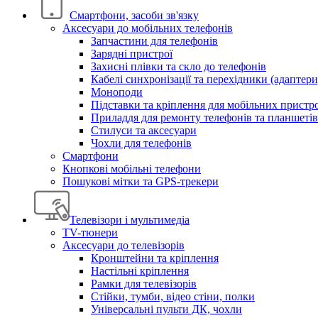
Смартфони, засоби зв'язку
Аксесуари до мобільних телефонів
Запчастини для телефонів
Зарядні пристрої
Захисні плівки та скло до телефонів
Кабелі синхронізації та перехідники (адаптери
Моноподи
Підставки та кріплення для мобільних пристр
Приладдя для ремонту телефонів та планшетів
Стилуси та аксесуари
Чохли для телефонів
Смартфони
Кнопкові мобільні телефони
Пошукові мітки та GPS-трекери
Телевізори і мультимедіа
TV-тюнери
Аксесуари до телевізорів
Кронштейни та кріплення
Настільні кріплення
Рамки для телевізорів
Стійки, тумби, відео стіни, полки
Універсальні пульти ДК, чохли