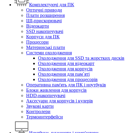
Комплектуючі для ПК
Оптичні приводи
Плати розширення
ШІ-прискорювачі
Відеокарти
SSD накопичувачі
Корпуси для ПК
Процесори
Материнські плати
Системи охолодження
Охолодження для SSD та жорстких дисків
Охолодження для відеокарт
Охолодження для корпусів
Охолодження для пам`яті
Охолодження для процесорів
Оперативна пам'ять для ПК і ноутбуків
Блоки живлення для корпусів
HDD-накопичувачі
Аксесуари для корпусів і кулерів
Звукові карти
Контролери
Термоинтерфейси
Ноутбуки, планшети і комп'ютери