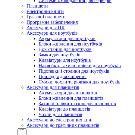
Системи охолодження для серверів
Планшети
Електронні книги
Графічні планшети
Програмне забезпечення
Аксесуари для ПК
Аксесуари для ноутбуків
Акумулятори для ноутбуків
Блоки живлення для ноутбуків
Док-станції для ноутбуків
Замки для ноутбуків
Клавіатури для ноутбуків
Наклейки, захисні плівки для ноутбуків
Підставки і столики для ноутбуків
Приладдя для чищення
Сумки, чохли та рюкзаки для ноутбуків
Аксесуари для планшетів
Акумулятори для планшетів
Блоки живлення для планшетів
Захисні плівки та скло для планшетів
Клавіатури до планшетів
Чохли для планшетів
Аксесуари до електронних книг
Аксесуари дo графічних планшетів