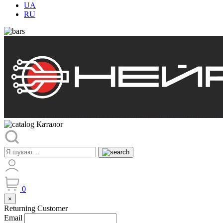
UA
RU
Каталог
0
×
Returning Customer
Email