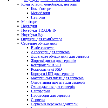
Комп`ютери, моноблоки, неттопи
Комп`ютери
Моноблоки
Неттопи
Монітори
Ноутбуки
Ноутбуки TRADE-IN
Ноутбуки Б/у
Окуляри для комп`ютера
Серверне обладнання
Blade-системи
Аксесуари для серверів
Додаткове обладнання для серверів
Жорсткі диски для серверів
Контролери RAID
Корпоративні SSD
Корпуси і БП для серверів
Материнські плати для серверів
Оперативна пам`ять для серверів
Охолодження для серверів
Платформи
Процесори для серверів
Сервери
Серверні мережеві адаптери