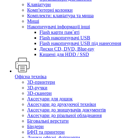
Клавіатури
Комп'ютерні колонки
Комплекти: клавіатура та миша
Миші
Накопичувачі інформації інші
Flash карти пам`яті
Flash накопичувачі USB
Flash накопичувачі USB під нанесення
Диски CD, DVD, Blue-ray
Кишені для HDD / SSD
Офісна техніка
3D-принтери
3D-ручки
3D-сканери
Аксесуари для дошок
Аксесуари до друкуючої техніки
Аксесуари до знищувачів документів
Аксесуари до різальної обладнання
Біговальні верстати
Біндери
БФП та принтери
Дошки офісні, фліпчарти