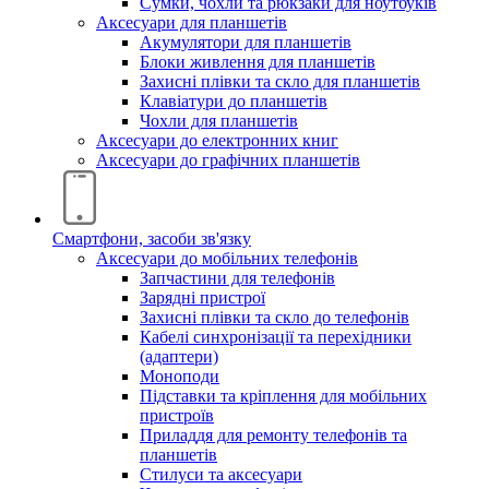
Сумки, чохли та рюкзаки для ноутбуків
Аксесуари для планшетів
Акумулятори для планшетів
Блоки живлення для планшетів
Захисні плівки та скло для планшетів
Клавіатури до планшетів
Чохли для планшетів
Аксесуари до електронних книг
Аксесуари дo графічних планшетів
Смартфони, засоби зв'язку
Аксесуари до мобільних телефонів
Запчастини для телефонів
Зарядні пристрої
Захисні плівки та скло до телефонів
Кабелі синхронізації та перехідники
(адаптери)
Моноподи
Підставки та кріплення для мобільних
пристроїв
Приладдя для ремонту телефонів та
планшетів
Стилуси та аксесуари