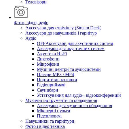
Телевізори
Фото, відео, аудіо
Аксесуари для стрімінгу (Stream Deck)
Аксесуари до навушників і гарнітур
Аудіо
OFFАксесуари для акустичних систем
Аксесуари для акустичних систем
Акустика Hi-Fi
Диктофони
Мікрофони
Музичні центри та аудіосистеми
Плеєри MP3 / MP4
Портативні колонки
Радіоприймачі
Саундбари
Устаткування для аудіо-, відеоконференцій
Музичні інструменти та обладнання
Аксесуари для музичного обладнання
Мікшерні пульти
Підсилювачі
Навушники та гарнітури
Фото і відео техніка