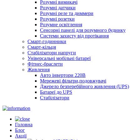
Розумні вимикачі
Розумні датчики
Розумні реле та диммери
Розумні розетки
Розумне освітлення
Сенсорні панелі для розумного будинку
Системи захисту від протікання
Смарт-годинники
Смарт-кільця
Стабілізатори напруги
Універсальні мобільні батареї
Фітнес-браслети
Живлення
Авто інвертори 220В
Мережеві фільтри,подовжувачі
Джерело безперебійного живлення (UPS)
Батареї до UPS
Стабілізатори
Головна
Блог
Акції