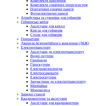
Комплекти кріплення
Комплекти сонячних енергосистем
Портативні сонячні панелі
Фотоелектричні панелі
Атрибутика та сувеніри для геймерів
Геймерські меблі
Аксесуари для крісел
Крісла для геймерів
Столи для геймерів
Генератори
Джерела безперебійного живлення (ДБЖ)
Електротранспорт
Аксесуари до електротранспорту
Водні скутери
Гіроборди
Гіроскутери
Електровелосипеди
Електросамокати
Електроскутери
Запчастини до електротранспорту
Мінібайки
Моноколеса
Зарядні станції
Квадрокоптери та аксесуари
Аксесуари для квадрокоптера