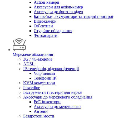
Action-камери
Аксесуари для action-камер
Аксесуари до фото та відео
Батарейки, акумулятори та зарядні пристрої
Відеокамери
Об`єктиви
Студійне обладнання
Фотоапарати
Мережеве обладнання
3G / 4G-модеми
ADSL
IP-телефонія, відеоконференції
Voip шлюзи
Телефони IP
KVM комутатори
Powerline
Інструменти і тестери для мереж
Аксесуари до мережевого обладнання
PoE інжектори
Аксесуари до мережевого
Антени
Бездротові мости