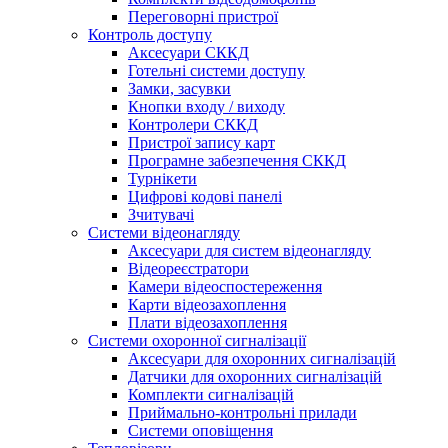
Переговорні пристрої
Контроль доступу
Аксесуари СККД
Готельні системи доступу
Замки, засувки
Кнопки входу / виходу
Контролери СККД
Пристрої запису карт
Програмне забезпечення СККД
Турнікети
Цифрові кодові панелі
Зчитувачі
Системи відеонагляду
Аксесуари для систем відеонагляду
Відеореєстратори
Камери відеоспостереження
Карти відеозахоплення
Плати відеозахоплення
Системи охоронної сигналізації
Аксесуари для охоронних сигналізацій
Датчики для охоронних сигналізацій
Комплекти сигналізацій
Приймально-контрольні прилади
Системи оповіщення