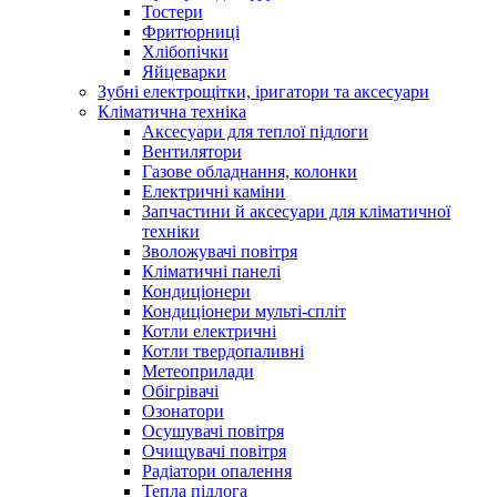
Тостери
Фритюрниці
Хлібопічки
Яйцеварки
Зубні електрощітки, іригатори та аксесуари
Кліматична техніка
Аксесуари для теплої підлоги
Вентилятори
Газове обладнання, колонки
Електричні каміни
Запчастини й аксесуари для кліматичної
техніки
Зволожувачі повітря
Кліматичні панелі
Кондиціонери
Кондиціонери мульті-спліт
Котли електричні
Котли твердопаливні
Метеоприлади
Обігрівачі
Озонатори
Осушувачі повітря
Очищувачі повітря
Радіатори опалення
Тепла підлога