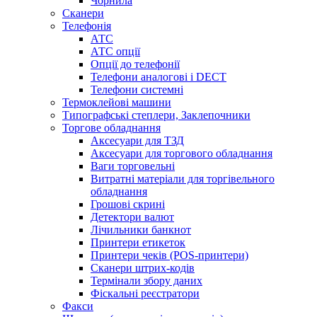
Чорнила
Сканери
Телефонія
АТС
АТС опції
Опції до телефонії
Телефони аналогові і DECT
Телефони системні
Термоклейові машини
Типографські степлери, Заклепочники
Торгове обладнання
Аксесуари для ТЗД
Аксесуари для торгового обладнання
Ваги торговельні
Витратні матеріали для торгівельного
обладнання
Грошові скрині
Детектори валют
Лічильники банкнот
Принтери етикеток
Принтери чеків (POS-принтери)
Сканери штрих-кодів
Термінали збору даних
Фіскальні реєстратори
Факси