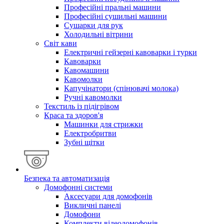
Професійні пральні машини
Професійні сушильні машини
Сушарки для рук
Холодильні вітрини
Світ кави
Електричні гейзерні кавоварки і турки
Кавоварки
Кавомашини
Кавомолки
Капучінатори (спінювачі молока)
Ручні кавомолки
Текстиль із підігрівом
Краса та здоров'я
Машинки для стрижки
Електробритви
Зубні щітки
Безпека та автоматизація
Домофонні системи
Аксесуари для домофонів
Викличні панелі
Домофони
Комплекти відеодомофонів