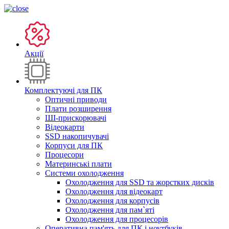
Акції
Комплектуючі для ПК
Оптичні приводи
Плати розширення
ШІ-прискорювачі
Відеокарти
SSD накопичувачі
Корпуси для ПК
Процесори
Материнські плати
Системи охолодження
Охолодження для SSD та жорстких дисків
Охолодження для відеокарт
Охолодження для корпусів
Охолодження для пам`яті
Охолодження для процесорів
Оперативна пам'ять для ПК і ноутбуків