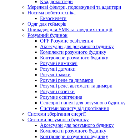
Квадрокоптери
Мережеві фільтри, подовжувачі та адаптери
Носима робототехніка
Екзоскелети
Одяг для геймерів
Приладдя для УМБ та зарядних станцій
Розумний будинок
OFF Розумне освітлення
Аксесуари для розумного будинку
Комплекти розумного будинку
Контролери розумного будинку
Розумні вимикачі
Розумні датчики
Розумні замки
Розумні реле та диммери
Розумні реле, автомати та димери
Розумні розетки
Розумне освітлення
Сенсорні панелі для розумного будинку
Системи захисту від протікання
Системи зберігання енергії
Системи розумного будинку
Аксесуари для розумного будинку
Комплекти розумного будинку
Контролери розумного будинку