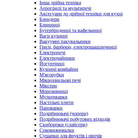
Інша дрібна техніка
Аерогрилі та мультипечі
Аксесуари до дрібної техніки для кухні
Блендери
Блинниці
Бутербродниці та вафельниці
Ваги кухонні
Вакуумні пакувальники
Грилі, барбекю, електрошашличниці
Електропечі
Електрочайники
Йогуртниці
Кухонні комбайни
М'ясорубки
Мікрохвильові печі
Міксери
Морозивниці
Мультиварки
Настільні плити
Пароварки
Подрібнювачі (чопери)
Подрібнювачі побутових відходів
Скиборізки (слайсери)
Соковижималки
Сушарки для фруктів і овочів