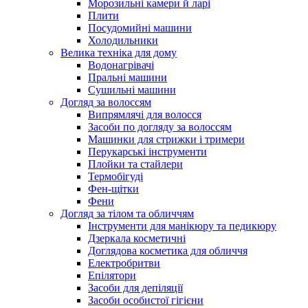
Морозильні камери й ларі
Плити
Посудомийні машини
Холодильники
Велика техніка для дому
Водонагрівачі
Пральні машини
Сушильні машини
Догляд за волоссям
Випрямлячі для волосся
Засоби по догляду за волоссям
Машинки для стрижки і тримери
Перукарські інструменти
Плойки та стайлери
Термобігуді
Фен-щітки
Фени
Догляд за тілом та обличчям
Інструменти для манікюру та педикюру
Дзеркала косметичні
Доглядова косметика для обличчя
Електробритви
Епілятори
Засоби для депіляції
Засоби особистої гігієни