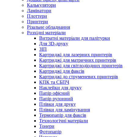
Калькулятори
Ламінатори
Плоттери
Принтери
Різальне обладнання
Розхідні матеріали
Витратні матеріали для палітурки
Для 3D-друку
ЗІП
Картриджі для лазерних принтерів
Картриджі для матричних принтерів
Картриджі для світлодіодних принтерів
Картриджі для факсів
Картриджі до струменевих принтерів
КПК та СБПЧ
Наклейки для друку
Папір офісний
Папір рулонний
Плівки для друку
Плівки для ламінування
Термопапір для факсів
Технологічні матеріали
Тонери
Фотопапір