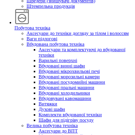
Шредери (знищувачі документів)
Штемпельна продукція
Побутова техніка
Аксесуари до техніки догляду за тілом і волоссям
Ваги підлогові
Вбудована побутова техніка
Аксесуари та комплектуючі до вбудованої
техніки
Варильні поверхні
Вбудовані винні шафи
Вбудовані мікрохвильові печі
Вбудовані морозильні камери
Вбудовані посудомийні машини
Вбудовані пральні машини
Вбудовані холодильники
Вбудовувані кавомашини
Витяжки
Духові шафи
Комплекти вбудованої техніки
Шафи для підігріву посуду
Велика побутова техніка
Аксесуари до ВПТ