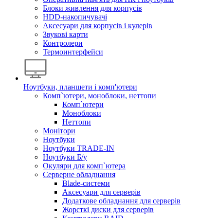
Блоки живлення для корпусів
HDD-накопичувачі
Аксесуари для корпусів і кулерів
Звукові карти
Контролери
Термоинтерфейси
Ноутбуки, планшети і комп'ютери
Комп`ютери, моноблоки, неттопи
Комп`ютери
Моноблоки
Неттопи
Монітори
Ноутбуки
Ноутбуки TRADE-IN
Ноутбуки Б/у
Окуляри для комп`ютера
Серверне обладнання
Blade-системи
Аксесуари для серверів
Додаткове обладнання для серверів
Жорсткі диски для серверів