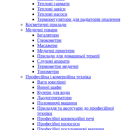
Теплові гармати
Теплові завіси
Теплові насоси
Терморегулятори для радіаторів опалення
Косметичні прилади
Медичні товари
Інгалятори
Глюкометри
Масажери
Медичні принтери
Прилади для домашньої терапії
Слухові апарати
Термометри медичні
Тонометри
Професійна і комерційна техніка
Ваги ювелірні
Винні шафи
Кулери для води
Льодогенератори
Поломиючі машини
Приладдя та аксесуари до професійної
техніки
Професійні конвекційні печі
Професійні пилососи
Професійні посудомиючі машини