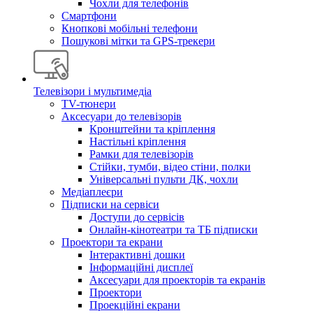
Чохли для телефонів
Смартфони
Кнопкові мобільні телефони
Пошукові мітки та GPS-трекери
Телевізори і мультимедіа
TV-тюнери
Аксесуари до телевізорів
Кронштейни та кріплення
Настільні кріплення
Рамки для телевізорів
Стійки, тумби, відео стіни, полки
Універсальні пульти ДК, чохли
Медіаплеєри
Підписки на сервіси
Доступи до сервісів
Онлайн-кінотеатри та ТБ підписки
Проектори та екрани
Інтерактивні дошки
Інформаційні дисплеї
Аксесуари для проекторів та екранів
Проектори
Проекційні екрани