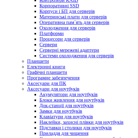
Контролери RAID
Корпоративні SSD
Корпуси і БП для серверів
Материнські плати для серверів
Оперативна пам`ять для серверів
Охолодження для серверів
Платформи
Процесори для серверів
Сервери
Серверні мережеві адаптери
Системи охолодження для серверів
Планшети
Електронні книги
Графічні планшети
Програмне забезпечення
Аксесуари для ПК
Аксесуари для ноутбуків
Акумулятори для ноутбуків
Блоки живлення для ноутбуків
Док-станції для ноутбуків
Замки для ноутбуків
Клавіатури для ноутбуків
Наклейки, захисні плівки для ноутбуків
Підставки і столики для ноутбуків
Приладдя для чищення