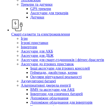
Тепловізори
Трекери та датчики
GPS трекери
Аксесуари для трекерів
Датчики
Смарт-гаджети та електроживлення
Ігри
Ігрові приставки
Інвертори
Аксесуари для АКБ
Аксесуари для ДБЖ
Аксесуари для смарт-годинників і фітнес-браслетів
Аксесуари до ігрових приставок
Інші аксесуари для ігрових консолей
Геймпади, джойстики, керма
Окуляри віртуальної реальності
Акумуляторні батареї
Альтернативні джерела енергії
BMS та аксесуари для АКБ
Інвертори для сонячних батарей
Допоміжне обладнання
Допоміжне обладнання для інверторів