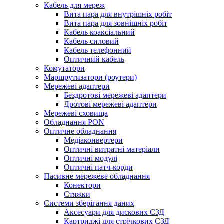
Кабель для мереж
Вита пара для внутрішніх робіт
Вита пара для зовнішніх робіт
Кабель коаксіальний
Кабель силовий
Кабель телефонний
Оптичний кабель
Комутатори
Маршрутизатори (роутери)
Мережеві адаптери
Бездротові мережеві адаптери
Дротові мережеві адаптери
Мережеві сховища
Обладнання PON
Оптичне обладнання
Медіаконвертери
Оптичні витратні матеріали
Оптичні модулі
Оптичні патч-корди
Пасивне мережеве обладнання
Конектори
Стяжки
Системи зберігання даних
Аксесуари для дискових СЗД
Картриджі для стрічкових СЗД