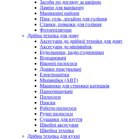
Засоби по догляду за шкірою
Лампи для манікюру
Манікюрні набори
Піна, гель, лосьйон для гоління
Станки, помазки для гоління
Фотоепілятори
Дрібна техніка для дому
Аксесуари до дрібної техніки для дому
Аксесуари до мінімийок
Будильники, радіо-годинники
Відпарювачі
Віконні пилососи
Дошки прасувальні
Електрощітки
Мінімийки (АВТ)
Машинки для стрижки катишків
Пароочищувачі
Пилососи
Праски
Роботи-пилососи
Ручні пилососи
Сушарки для взуття
Швейні аксесуари
Швейна техніка
Дрібна техніка для кухні