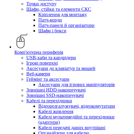
Точки доступу
Шафи, стійки та елементи СКС
Кріплення для монтажу
Патч-корди
Патч-панелі й організатори
Шафи і бокси
Комп'ютерна периферія
USB-хаби та кардрідери
Ігрові поверхні
Аксесуари до клавіатур та мишей
Веб-камери
Геймінг та аксесуари
Аксесуари для ігрових маніпуляторів
Зовнішні HDD-накопичувачі
Зовнішні SSD-накопичувачі
Кабелі та перехідники
Відеорозгалужувачі, відеокомутатори
Кабелі живлення
Кабелі мультимедійні та перехідники
(адаптери)
Кабелі передачі даних внутрішні
Органайзери для кабелю