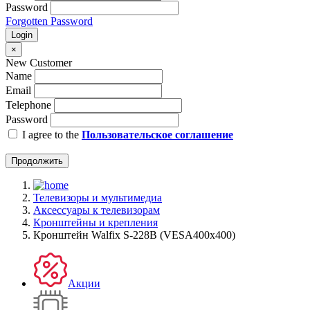
Password
Forgotten Password
Login
×
New Customer
Name
Email
Telephone
Password
I agree to the
Пользовательское соглашение
Продолжить
Телевизоры и мультимедиа
Аксессуары к телевизорам
Кронштейны и крепления
Кронштейн Walfix S-228B (VESA400х400)
Акции