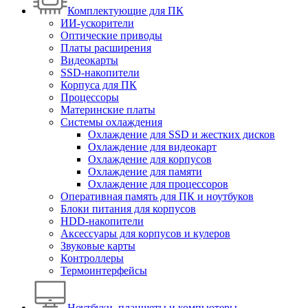
Комплектующие для ПК
ИИ-ускорители
Оптические приводы
Платы расширения
Видеокарты
SSD-накопители
Корпуса для ПК
Процессоры
Материнские платы
Системы охлаждения
Охлаждение для SSD и жестких дисков
Охлаждение для видеокарт
Охлаждение для корпусов
Охлаждение для памяти
Охлаждение для процессоров
Оперативная память для ПК и ноутбуков
Блоки питания для корпусов
HDD-накопители
Аксессуары для корпусов и кулеров
Звуковые карты
Контроллеры
Термоинтерфейсы
Ноутбуки, планшеты и компьютеры