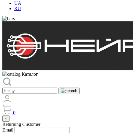
UA
RU
Каталог
0
×
Returning Customer
Email