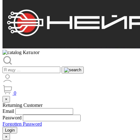
Каталог
0
×
Returning Customer
Email
Password
Forgotten Password
Login
×