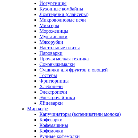
Йогуртницы
Кухонные комбайны
Ломтерезки (слайсеры)
Микроволновые печи
Миксеры
Мороженицы
Мультиварки
Мясорубки
Настольные плиты
Пароварки
Прочая мелкая техника
Соковыжималки
Сушилки для фруктов и овощей
Тостеры
Фритюрницы
Хлебопечи
Электропечи
Электрочайники
Яйцеварки
Мир кофе
Капучинаторы (вспениватели молока)
Кофеварки
Кофемашины
Кофемолки
Ручные кофемолки