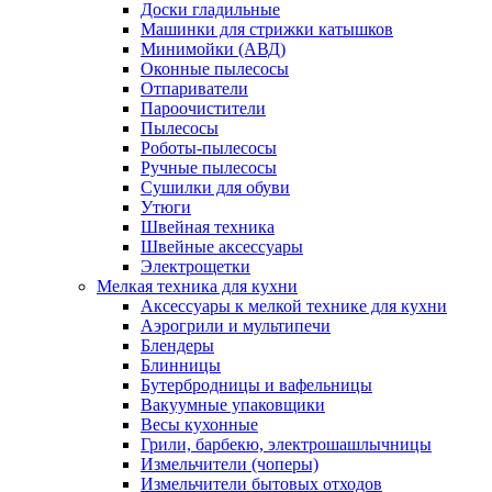
Доски гладильные
Машинки для стрижки катышков
Минимойки (АВД)
Оконные пылесосы
Отпариватели
Пароочистители
Пылесосы
Роботы-пылесосы
Ручные пылесосы
Сушилки для обуви
Утюги
Швейная техника
Швейные аксессуары
Электрощетки
Мелкая техника для кухни
Аксессуары к мелкой технике для кухни
Аэрогрили и мультипечи
Блендеры
Блинницы
Бутербродницы и вафельницы
Вакуумные упаковщики
Весы кухонные
Грили, барбекю, электрошашлычницы
Измельчители (чоперы)
Измельчители бытовых отходов