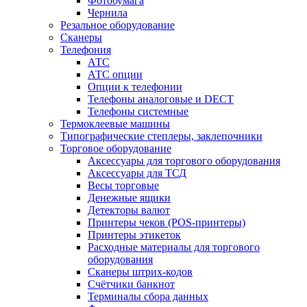
Фотобумага
Чернила
Резальное оборудование
Сканеры
Телефония
АТС
АТС опции
Опции к телефонии
Телефоны аналоговые и DECT
Телефоны системные
Термоклеевые машины
Типографические степлеры, заклепочники
Торговое оборудование
Аксессуары для торгового оборудования
Аксессуары для ТСД
Весы торговые
Денежные ящики
Детекторы валют
Принтеры чеков (POS-принтеры)
Принтеры этикеток
Расходные материалы для торгового
оборудования
Сканеры штрих-кодов
Счётчики банкнот
Терминалы сбора данных