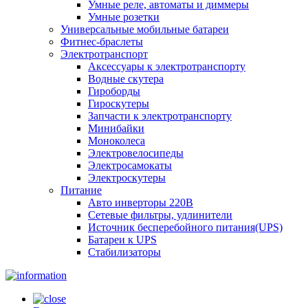
Умные реле, автоматы и диммеры
Умные розетки
Универсальные мобильные батареи
Фитнес-браслеты
Электротранспорт
Аксессуары к электротранспорту
Водные скутера
Гироборды
Гироскутеры
Запчасти к электротранспорту
Минибайки
Моноколеса
Электровелосипеды
Электросамокаты
Электроскутеры
Питание
Авто инверторы 220В
Сетевые фильтры, удлинители
Источник бесперебойного питания(UPS)
Батареи к UPS
Стабилизаторы