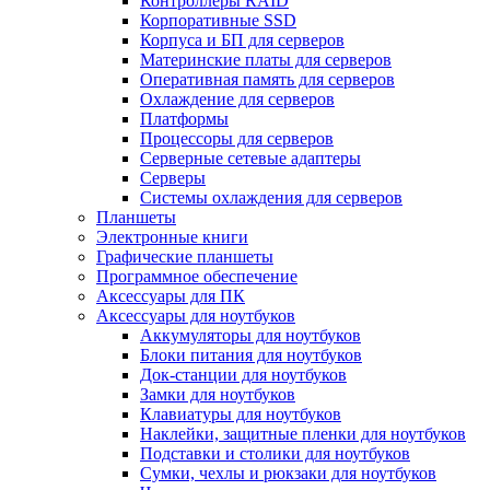
Контроллеры RAID
Корпоративные SSD
Корпуса и БП для серверов
Материнские платы для серверов
Оперативная память для серверов
Охлаждение для серверов
Платформы
Процессоры для серверов
Серверные сетевые адаптеры
Серверы
Системы охлаждения для серверов
Планшеты
Электронные книги
Графические планшеты
Программное обеспечение
Аксессуары для ПК
Аксессуары для ноутбуков
Аккумуляторы для ноутбуков
Блоки питания для ноутбуков
Док-станции для ноутбуков
Замки для ноутбуков
Клавиатуры для ноутбуков
Наклейки, защитные пленки для ноутбуков
Подставки и столики для ноутбуков
Сумки, чехлы и рюкзаки для ноутбуков