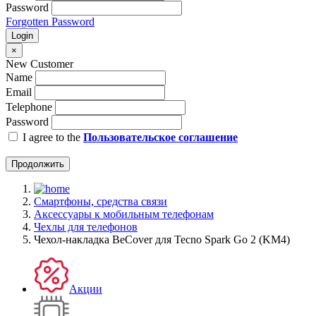
Password
Forgotten Password
Login
×
New Customer
Name
Email
Telephone
Password
I agree to the
Пользовательское соглашение
Продолжить
Смартфоны, средства связи
Аксессуары к мобильным телефонам
Чехлы для телефонов
Чeхол-накладка BeCover для Tecno Spark Go 2 (KM4)
Акции