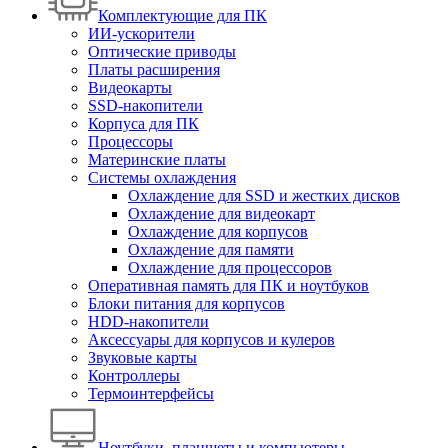
Комплектующие для ПК
ИИ-ускорители
Оптические приводы
Платы расширения
Видеокарты
SSD-накопители
Корпуса для ПК
Процессоры
Материнские платы
Системы охлаждения
Охлаждение для SSD и жестких дисков
Охлаждение для видеокарт
Охлаждение для корпусов
Охлаждение для памяти
Охлаждение для процессоров
Оперативная память для ПК и ноутбуков
Блоки питания для корпусов
HDD-накопители
Аксессуары для корпусов и кулеров
Звуковые карты
Контроллеры
Термоинтерфейсы
Ноутбуки, планшеты и компьютеры