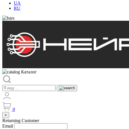
UA
RU
Каталог
0
×
Returning Customer
Email