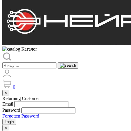
Каталог
0
×
Returning Customer
Email
Password
Forgotten Password
Login
×