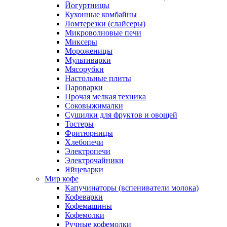
Йогуртницы
Кухонные комбайны
Ломтерезки (слайсеры)
Микроволновые печи
Миксеры
Мороженицы
Мультиварки
Мясорубки
Настольные плиты
Пароварки
Прочая мелкая техника
Соковыжималки
Сушилки для фруктов и овощей
Тостеры
Фритюрницы
Хлебопечи
Электропечи
Электрочайники
Яйцеварки
Мир кофе
Капучинаторы (вспениватели молока)
Кофеварки
Кофемашины
Кофемолки
Ручные кофемолки