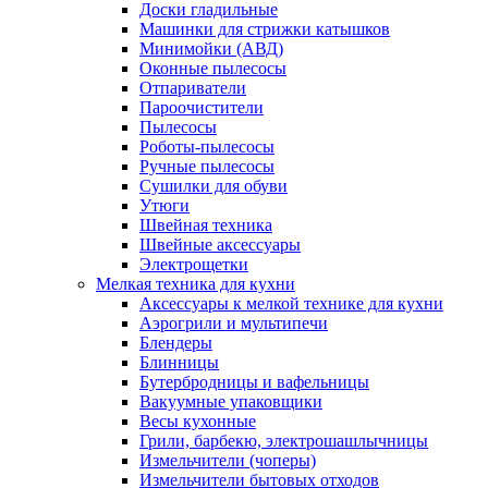
Доски гладильные
Машинки для стрижки катышков
Минимойки (АВД)
Оконные пылесосы
Отпариватели
Пароочистители
Пылесосы
Роботы-пылесосы
Ручные пылесосы
Сушилки для обуви
Утюги
Швейная техника
Швейные аксессуары
Электрощетки
Мелкая техника для кухни
Аксессуары к мелкой технике для кухни
Аэрогрили и мультипечи
Блендеры
Блинницы
Бутербродницы и вафельницы
Вакуумные упаковщики
Весы кухонные
Грили, барбекю, электрошашлычницы
Измельчители (чоперы)
Измельчители бытовых отходов