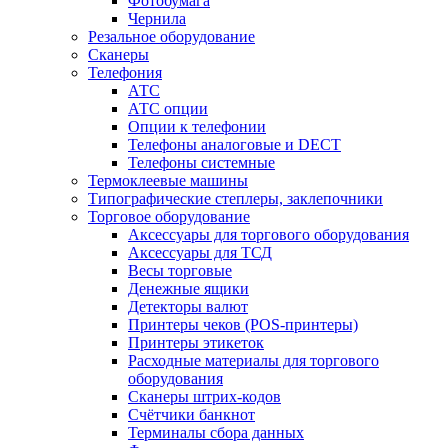
Фотобумага
Чернила
Резальное оборудование
Сканеры
Телефония
АТС
АТС опции
Опции к телефонии
Телефоны аналоговые и DECT
Телефоны системные
Термоклеевые машины
Типографические степлеры, заклепочники
Торговое оборудование
Аксессуары для торгового оборудования
Аксессуары для ТСД
Весы торговые
Денежные ящики
Детекторы валют
Принтеры чеков (POS-принтеры)
Принтеры этикеток
Расходные материалы для торгового
оборудования
Сканеры штрих-кодов
Счётчики банкнот
Терминалы сбора данных