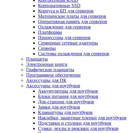
Контроллеры RAID
Корпоративные SSD
Корпуса и БП для серверов
Материнские платы для серверов
Оперативная память для серверов
Охлаждение для серверов
Платформы
Процессоры для серверов
Серверные сетевые адаптеры
Серверы
Системы охлаждения для серверов
Планшеты
Электронные книги
Графические планшеты
Программное обеспечение
Аксессуары для ПК
Аксессуары для ноутбуков
Аккумуляторы для ноутбуков
Блоки питания для ноутбуков
Док-станции для ноутбуков
Замки для ноутбуков
Клавиатуры для ноутбуков
Наклейки, защитные пленки для ноутбуков
Подставки и столики для ноутбуков
Сумки, чехлы и рюкзаки для ноутбуков