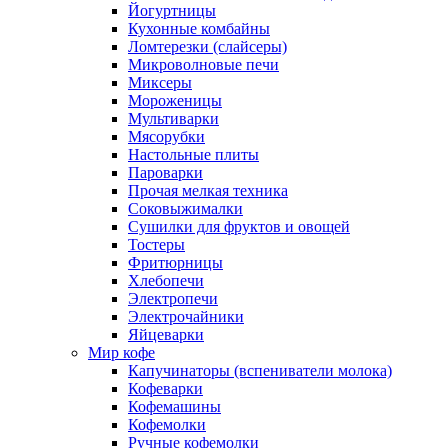
Йогуртницы
Кухонные комбайны
Ломтерезки (слайсеры)
Микроволновые печи
Миксеры
Мороженицы
Мультиварки
Мясорубки
Настольные плиты
Пароварки
Прочая мелкая техника
Соковыжималки
Сушилки для фруктов и овощей
Тостеры
Фритюрницы
Хлебопечи
Электропечи
Электрочайники
Яйцеварки
Мир кофе
Капучинаторы (вспениватели молока)
Кофеварки
Кофемашины
Кофемолки
Ручные кофемолки