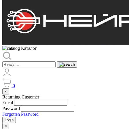
Каталог
0
×
Returning Customer
Email
Password
Forgotten Password
Login
×