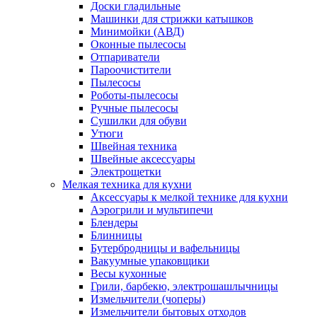
Доски гладильные
Машинки для стрижки катышков
Минимойки (АВД)
Оконные пылесосы
Отпариватели
Пароочистители
Пылесосы
Роботы-пылесосы
Ручные пылесосы
Сушилки для обуви
Утюги
Швейная техника
Швейные аксессуары
Электрощетки
Мелкая техника для кухни
Аксессуары к мелкой технике для кухни
Аэрогрили и мультипечи
Блендеры
Блинницы
Бутербродницы и вафельницы
Вакуумные упаковщики
Весы кухонные
Грили, барбекю, электрошашлычницы
Измельчители (чоперы)
Измельчители бытовых отходов