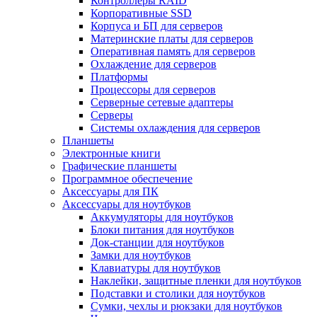
Контроллеры RAID
Корпоративные SSD
Корпуса и БП для серверов
Материнские платы для серверов
Оперативная память для серверов
Охлаждение для серверов
Платформы
Процессоры для серверов
Серверные сетевые адаптеры
Серверы
Системы охлаждения для серверов
Планшеты
Электронные книги
Графические планшеты
Программное обеспечение
Аксессуары для ПК
Аксессуары для ноутбуков
Аккумуляторы для ноутбуков
Блоки питания для ноутбуков
Док-станции для ноутбуков
Замки для ноутбуков
Клавиатуры для ноутбуков
Наклейки, защитные пленки для ноутбуков
Подставки и столики для ноутбуков
Сумки, чехлы и рюкзаки для ноутбуков