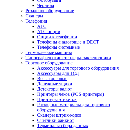
Фотобумага
Чернила
Резальное оборудование
Сканеры
Телефония
АТС
АТС опции
Опции к телефонии
Телефоны аналоговые и DECT
Телефоны системные
Термоклеевые машины
Типографические степлеры, заклепочники
Торговое оборудование
Аксессуары для торгового оборудования
Аксессуары для ТСД
Весы торговые
Денежные ящики
Детекторы валют
Принтеры чеков (POS-принтеры)
Принтеры этикеток
Расходные материалы для торгового
оборудования
Сканеры штрих-кодов
Счётчики банкнот
Терминалы сбора данных