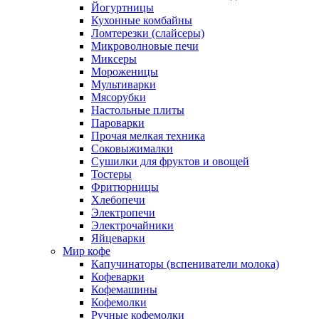
Йогуртницы
Кухонные комбайны
Ломтерезки (слайсеры)
Микроволновые печи
Миксеры
Мороженицы
Мультиварки
Мясорубки
Настольные плиты
Пароварки
Прочая мелкая техника
Соковыжималки
Сушилки для фруктов и овощей
Тостеры
Фритюрницы
Хлебопечи
Электропечи
Электрочайники
Яйцеварки
Мир кофе
Капучинаторы (вспениватели молока)
Кофеварки
Кофемашины
Кофемолки
Ручные кофемолки