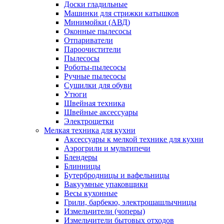
Доски гладильные
Машинки для стрижки катышков
Минимойки (АВД)
Оконные пылесосы
Отпариватели
Пароочистители
Пылесосы
Роботы-пылесосы
Ручные пылесосы
Сушилки для обуви
Утюги
Швейная техника
Швейные аксессуары
Электрощетки
Мелкая техника для кухни
Аксессуары к мелкой технике для кухни
Аэрогрили и мультипечи
Блендеры
Блинницы
Бутербродницы и вафельницы
Вакуумные упаковщики
Весы кухонные
Грили, барбекю, электрошашлычницы
Измельчители (чоперы)
Измельчители бытовых отходов