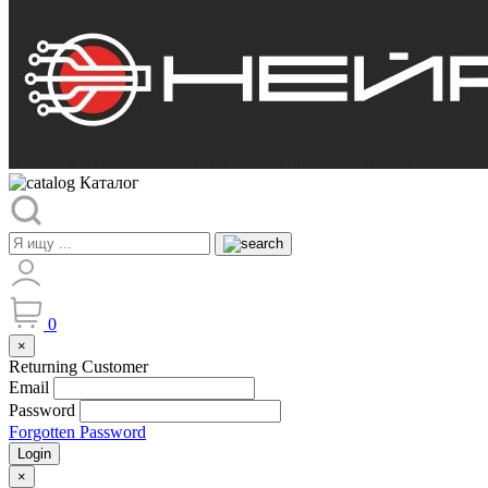
Каталог
0
×
Returning Customer
Email
Password
Forgotten Password
Login
×