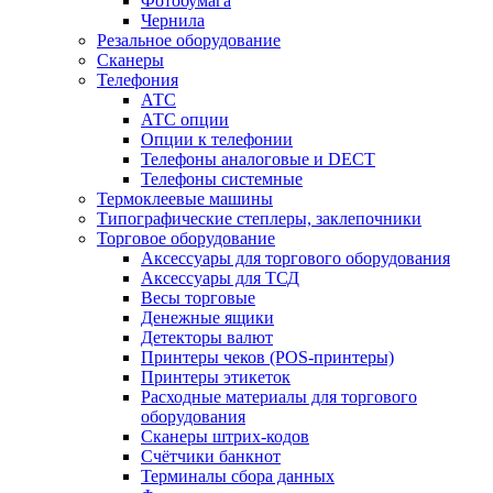
Фотобумага
Чернила
Резальное оборудование
Сканеры
Телефония
АТС
АТС опции
Опции к телефонии
Телефоны аналоговые и DECT
Телефоны системные
Термоклеевые машины
Типографические степлеры, заклепочники
Торговое оборудование
Аксессуары для торгового оборудования
Аксессуары для ТСД
Весы торговые
Денежные ящики
Детекторы валют
Принтеры чеков (POS-принтеры)
Принтеры этикеток
Расходные материалы для торгового
оборудования
Сканеры штрих-кодов
Счётчики банкнот
Терминалы сбора данных