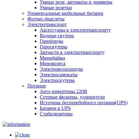
Умные реле, автоматы и диммеры
Умные розетки
Универсальные мобильные батареи
Фитнес-браслеты
Электротранспорт
Аксессуары к электротранспорту
Водные скутера
Гироборды
Гироскутеры
Запчасти к электротранспорту
Минибайки
Моноколеса
Электровелосипеды
Электросамокаты
Электроскутеры
Питание
Авто инверторы 220В
Сетевые фильтры, удлинители
Источник бесперебойного питания(UPS)
Батареи к UPS
Стабилизаторы