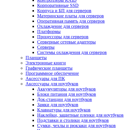
Контроллеры RAID
Корпоративные SSD
Корпуса и БП для серверов
Материнские платы для серверов
Оперативная память для серверов
Охлаждение для серверов
Платформы
Процессоры для серверов
Серверные сетевые адаптеры
Серверы
Системы охлаждения для серверов
Планшеты
Электронные книги
Графические планшеты
Программное обеспечение
Аксессуары для ПК
Аксессуары для ноутбуков
Аккумуляторы для ноутбуков
Блоки питания для ноутбуков
Док-станции для ноутбуков
Замки для ноутбуков
Клавиатуры для ноутбуков
Наклейки, защитные пленки для ноутбуков
Подставки и столики для ноутбуков
Сумки, чехлы и рюкзаки для ноутбуков