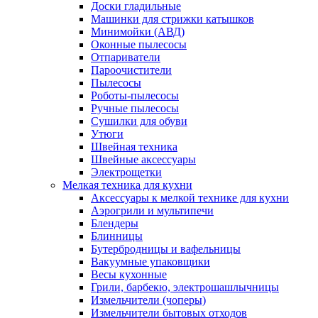
Доски гладильные
Машинки для стрижки катышков
Минимойки (АВД)
Оконные пылесосы
Отпариватели
Пароочистители
Пылесосы
Роботы-пылесосы
Ручные пылесосы
Сушилки для обуви
Утюги
Швейная техника
Швейные аксессуары
Электрощетки
Мелкая техника для кухни
Аксессуары к мелкой технике для кухни
Аэрогрили и мультипечи
Блендеры
Блинницы
Бутербродницы и вафельницы
Вакуумные упаковщики
Весы кухонные
Грили, барбекю, электрошашлычницы
Измельчители (чоперы)
Измельчители бытовых отходов