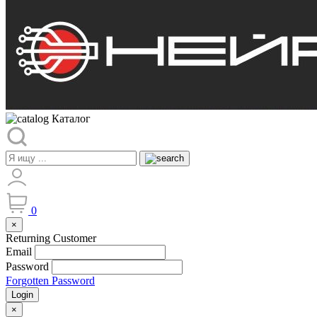
Каталог
0
×
Returning Customer
Email
Password
Forgotten Password
Login
×