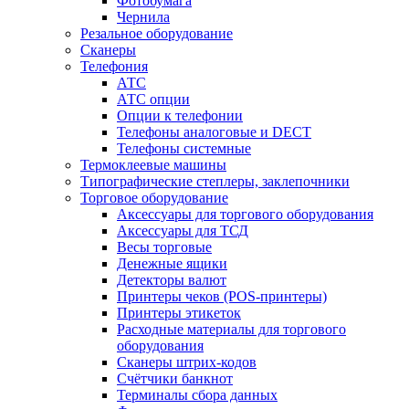
Фотобумага
Чернила
Резальное оборудование
Сканеры
Телефония
АТС
АТС опции
Опции к телефонии
Телефоны аналоговые и DECT
Телефоны системные
Термоклеевые машины
Типографические степлеры, заклепочники
Торговое оборудование
Аксессуары для торгового оборудования
Аксессуары для ТСД
Весы торговые
Денежные ящики
Детекторы валют
Принтеры чеков (POS-принтеры)
Принтеры этикеток
Расходные материалы для торгового
оборудования
Сканеры штрих-кодов
Счётчики банкнот
Терминалы сбора данных