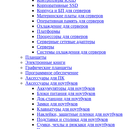
Контроллеры RAID
Корпоративные SSD
Корпуса и БП для серверов
Материнские платы для серверов
Оперативная память для серверов
Охлаждение для серверов
Платформы
Процессоры для серверов
Серверные сетевые адаптеры
Серверы
Системы охлаждения для серверов
Планшеты
Электронные книги
Графические планшеты
Программное обеспечение
Аксессуары для ПК
Аксессуары для ноутбуков
Аккумуляторы для ноутбуков
Блоки питания для ноутбуков
Док-станции для ноутбуков
Замки для ноутбуков
Клавиатуры для ноутбуков
Наклейки, защитные пленки для ноутбуков
Подставки и столики для ноутбуков
Сумки, чехлы и рюкзаки для ноутбуков