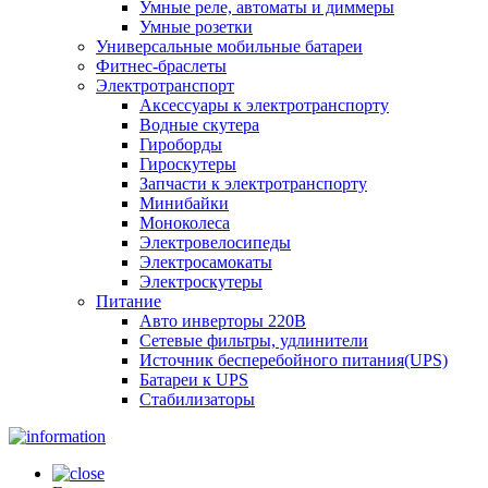
Умные реле, автоматы и диммеры
Умные розетки
Универсальные мобильные батареи
Фитнес-браслеты
Электротранспорт
Аксессуары к электротранспорту
Водные скутера
Гироборды
Гироскутеры
Запчасти к электротранспорту
Минибайки
Моноколеса
Электровелосипеды
Электросамокаты
Электроскутеры
Питание
Авто инверторы 220В
Сетевые фильтры, удлинители
Источник бесперебойного питания(UPS)
Батареи к UPS
Стабилизаторы