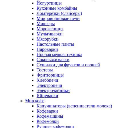
Йогуртницы
Кухонные комбайны
Ломтерезки (слайсеры)
Микроволновые печи
Миксеры
Мороженицы
Мультиварки
Мясорубки
Настольные плиты
Пароварки
Прочая мелкая техника
Соковыжималки
Сушилки для фруктов и овощей
Тостеры
Фритюрницы
Хлебопечи
Электропечи
Электрочайники
Яйцеварки
Мир кофе
Капучинаторы (вспениватели молока)
Кофеварки
Кофемашины
Кофемолки
Ручные кофемолки