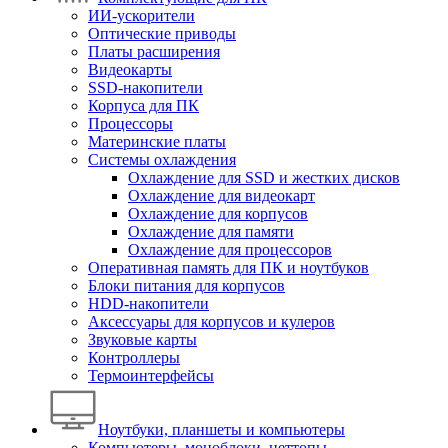
ИИ-ускорители
Оптические приводы
Платы расширения
Видеокарты
SSD-накопители
Корпуса для ПК
Процессоры
Материнские платы
Системы охлаждения
Охлаждение для SSD и жестких дисков
Охлаждение для видеокарт
Охлаждение для корпусов
Охлаждение для памяти
Охлаждение для процессоров
Оперативная память для ПК и ноутбуков
Блоки питания для корпусов
HDD-накопители
Аксессуары для корпусов и кулеров
Звуковые карты
Контроллеры
Термоинтерфейсы
Ноутбуки, планшеты и компьютеры
Компьютеры, моноблоки, неттопы