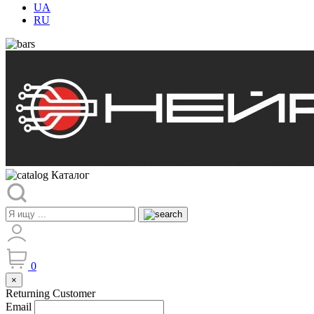
UA
RU
Каталог
0
×
Returning Customer
Email