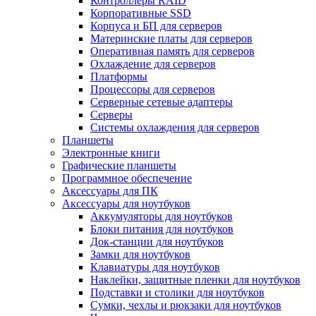
Контроллеры RAID
Корпоративные SSD
Корпуса и БП для серверов
Материнские платы для серверов
Оперативная память для серверов
Охлаждение для серверов
Платформы
Процессоры для серверов
Серверные сетевые адаптеры
Серверы
Системы охлаждения для серверов
Планшеты
Электронные книги
Графические планшеты
Программное обеспечение
Аксессуары для ПК
Аксессуары для ноутбуков
Аккумуляторы для ноутбуков
Блоки питания для ноутбуков
Док-станции для ноутбуков
Замки для ноутбуков
Клавиатуры для ноутбуков
Наклейки, защитные пленки для ноутбуков
Подставки и столики для ноутбуков
Сумки, чехлы и рюкзаки для ноутбуков