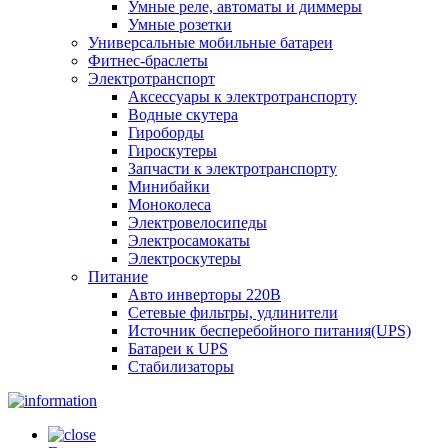
Умные реле, автоматы и диммеры
Умные розетки
Универсальные мобильные батареи
Фитнес-браслеты
Электротранспорт
Аксессуары к электротранспорту
Водные скутера
Гироборды
Гироскутеры
Запчасти к электротранспорту
Минибайки
Моноколеса
Электровелосипеды
Электросамокаты
Электроскутеры
Питание
Авто инверторы 220В
Сетевые фильтры, удлинители
Источник бесперебойного питания(UPS)
Батареи к UPS
Стабилизаторы