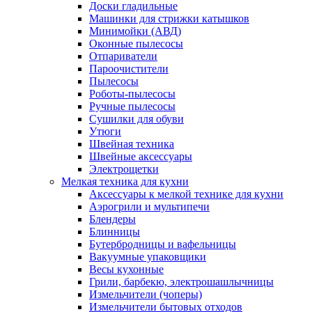
Доски гладильные
Машинки для стрижки катышков
Минимойки (АВД)
Оконные пылесосы
Отпариватели
Пароочистители
Пылесосы
Роботы-пылесосы
Ручные пылесосы
Сушилки для обуви
Утюги
Швейная техника
Швейные аксессуары
Электрощетки
Мелкая техника для кухни
Аксессуары к мелкой технике для кухни
Аэрогрили и мультипечи
Блендеры
Блинницы
Бутербродницы и вафельницы
Вакуумные упаковщики
Весы кухонные
Грили, барбекю, электрошашлычницы
Измельчители (чоперы)
Измельчители бытовых отходов