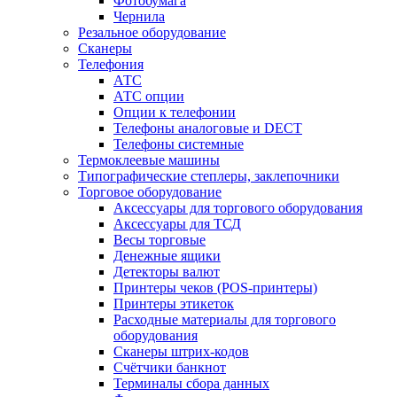
Фотобумага
Чернила
Резальное оборудование
Сканеры
Телефония
АТС
АТС опции
Опции к телефонии
Телефоны аналоговые и DECT
Телефоны системные
Термоклеевые машины
Типографические степлеры, заклепочники
Торговое оборудование
Аксессуары для торгового оборудования
Аксессуары для ТСД
Весы торговые
Денежные ящики
Детекторы валют
Принтеры чеков (POS-принтеры)
Принтеры этикеток
Расходные материалы для торгового
оборудования
Сканеры штрих-кодов
Счётчики банкнот
Терминалы сбора данных