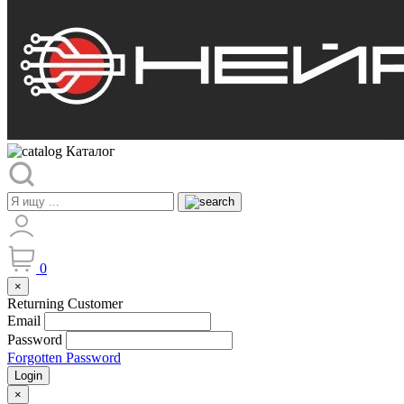
Каталог
0
×
Returning Customer
Email
Password
Forgotten Password
Login
×