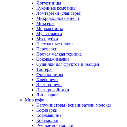
Йогуртницы
Кухонные комбайны
Ломтерезки (слайсеры)
Микроволновые печи
Миксеры
Мороженицы
Мультиварки
Мясорубки
Настольные плиты
Пароварки
Прочая мелкая техника
Соковыжималки
Сушилки для фруктов и овощей
Тостеры
Фритюрницы
Хлебопечи
Электропечи
Электрочайники
Яйцеварки
Мир кофе
Капучинаторы (вспениватели молока)
Кофеварки
Кофемашины
Кофемолки
Ручные кофемолки