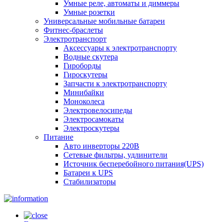
Умные реле, автоматы и диммеры
Умные розетки
Универсальные мобильные батареи
Фитнес-браслеты
Электротранспорт
Аксессуары к электротранспорту
Водные скутера
Гироборды
Гироскутеры
Запчасти к электротранспорту
Минибайки
Моноколеса
Электровелосипеды
Электросамокаты
Электроскутеры
Питание
Авто инверторы 220В
Сетевые фильтры, удлинители
Источник бесперебойного питания(UPS)
Батареи к UPS
Стабилизаторы