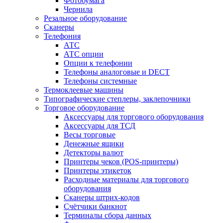
Фотобумага
Чернила
Резальное оборудование
Сканеры
Телефония
АТС
АТС опции
Опции к телефонии
Телефоны аналоговые и DECT
Телефоны системные
Термоклеевые машины
Типографические степлеры, заклепочники
Торговое оборудование
Аксессуары для торгового оборудования
Аксессуары для ТСД
Весы торговые
Денежные ящики
Детекторы валют
Принтеры чеков (POS-принтеры)
Принтеры этикеток
Расходные материалы для торгового
оборудования
Сканеры штрих-кодов
Счётчики банкнот
Терминалы сбора данных