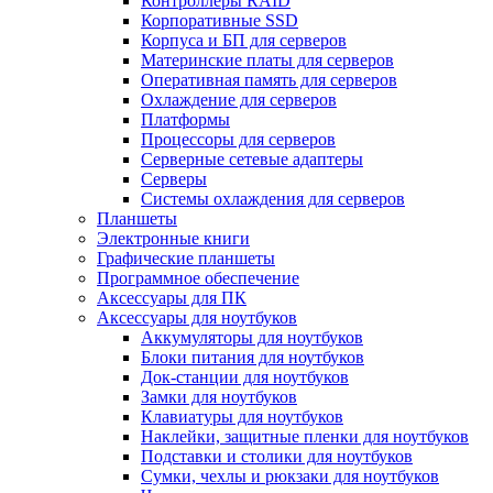
Контроллеры RAID
Корпоративные SSD
Корпуса и БП для серверов
Материнские платы для серверов
Оперативная память для серверов
Охлаждение для серверов
Платформы
Процессоры для серверов
Серверные сетевые адаптеры
Серверы
Системы охлаждения для серверов
Планшеты
Электронные книги
Графические планшеты
Программное обеспечение
Аксессуары для ПК
Аксессуары для ноутбуков
Аккумуляторы для ноутбуков
Блоки питания для ноутбуков
Док-станции для ноутбуков
Замки для ноутбуков
Клавиатуры для ноутбуков
Наклейки, защитные пленки для ноутбуков
Подставки и столики для ноутбуков
Сумки, чехлы и рюкзаки для ноутбуков