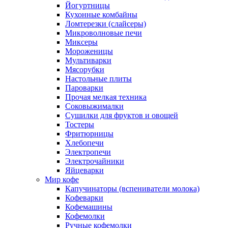
Йогуртницы
Кухонные комбайны
Ломтерезки (слайсеры)
Микроволновые печи
Миксеры
Мороженицы
Мультиварки
Мясорубки
Настольные плиты
Пароварки
Прочая мелкая техника
Соковыжималки
Сушилки для фруктов и овощей
Тостеры
Фритюрницы
Хлебопечи
Электропечи
Электрочайники
Яйцеварки
Мир кофе
Капучинаторы (вспениватели молока)
Кофеварки
Кофемашины
Кофемолки
Ручные кофемолки