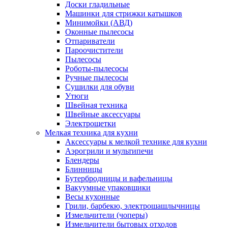
Доски гладильные
Машинки для стрижки катышков
Минимойки (АВД)
Оконные пылесосы
Отпариватели
Пароочистители
Пылесосы
Роботы-пылесосы
Ручные пылесосы
Сушилки для обуви
Утюги
Швейная техника
Швейные аксессуары
Электрощетки
Мелкая техника для кухни
Аксессуары к мелкой технике для кухни
Аэрогрили и мультипечи
Блендеры
Блинницы
Бутербродницы и вафельницы
Вакуумные упаковщики
Весы кухонные
Грили, барбекю, электрошашлычницы
Измельчители (чоперы)
Измельчители бытовых отходов