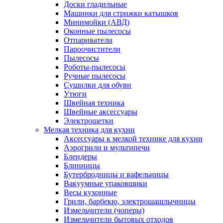
Доски гладильные
Машинки для стрижки катышков
Минимойки (АВД)
Оконные пылесосы
Отпариватели
Пароочистители
Пылесосы
Роботы-пылесосы
Ручные пылесосы
Сушилки для обуви
Утюги
Швейная техника
Швейные аксессуары
Электрощетки
Мелкая техника для кухни
Аксессуары к мелкой технике для кухни
Аэрогрили и мультипечи
Блендеры
Блинницы
Бутербродницы и вафельницы
Вакуумные упаковщики
Весы кухонные
Грили, барбекю, электрошашлычницы
Измельчители (чоперы)
Измельчители бытовых отходов