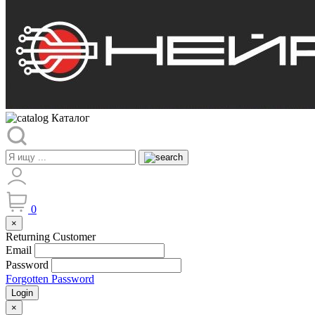
Каталог
0
×
Returning Customer
Email
Password
Forgotten Password
Login
×