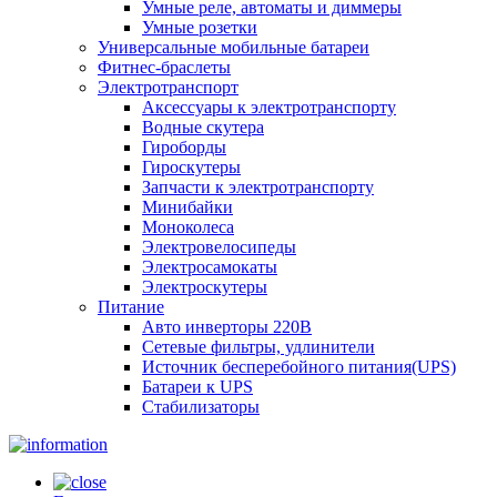
Умные реле, автоматы и диммеры
Умные розетки
Универсальные мобильные батареи
Фитнес-браслеты
Электротранспорт
Аксессуары к электротранспорту
Водные скутера
Гироборды
Гироскутеры
Запчасти к электротранспорту
Минибайки
Моноколеса
Электровелосипеды
Электросамокаты
Электроскутеры
Питание
Авто инверторы 220В
Сетевые фильтры, удлинители
Источник бесперебойного питания(UPS)
Батареи к UPS
Стабилизаторы