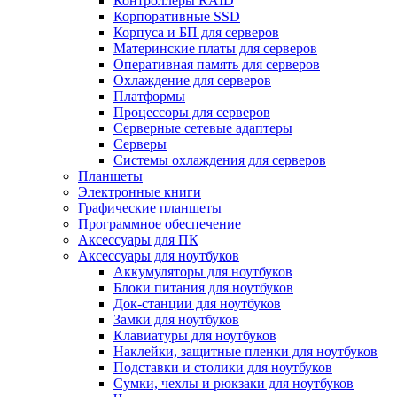
Контроллеры RAID
Корпоративные SSD
Корпуса и БП для серверов
Материнские платы для серверов
Оперативная память для серверов
Охлаждение для серверов
Платформы
Процессоры для серверов
Серверные сетевые адаптеры
Серверы
Системы охлаждения для серверов
Планшеты
Электронные книги
Графические планшеты
Программное обеспечение
Аксессуары для ПК
Аксессуары для ноутбуков
Аккумуляторы для ноутбуков
Блоки питания для ноутбуков
Док-станции для ноутбуков
Замки для ноутбуков
Клавиатуры для ноутбуков
Наклейки, защитные пленки для ноутбуков
Подставки и столики для ноутбуков
Сумки, чехлы и рюкзаки для ноутбуков