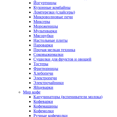
Йогуртницы
Кухонные комбайны
Ломтерезки (слайсеры)
Микроволновые печи
Миксеры
Мороженицы
Мультиварки
Мясорубки
Настольные плиты
Пароварки
Прочая мелкая техника
Соковыжималки
Сушилки для фруктов и овощей
Тостеры
Фритюрницы
Хлебопечи
Электропечи
Электрочайники
Яйцеварки
Мир кофе
Капучинаторы (вспениватели молока)
Кофеварки
Кофемашины
Кофемолки
Ручные кофемолки