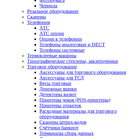
Фотобумага
Чернила
Резальное оборудование
Сканеры
Телефония
АТС
АТС опции
Опции к телефонии
Телефоны аналоговые и DECT
Телефоны системные
Термоклеевые машины
Типографические степлеры, заклепочники
Торговое оборудование
Аксессуары для торгового оборудования
Аксессуары для ТСД
Весы торговые
Денежные ящики
Детекторы валют
Принтеры чеков (POS-принтеры)
Принтеры этикеток
Расходные материалы для торгового
оборудования
Сканеры штрих-кодов
Счётчики банкнот
Терминалы сбора данных