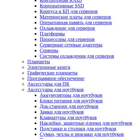
Контроллеры RAID
Корпоративные SSD
Корпуса и БП для серверов
Материнские платы для серверов
Оперативная память для серверов
Охлаждение для серверов
Платформы
Процессоры для серверов
Серверные сетевые адаптеры
Серверы
Системы охлаждения для серверов
Планшеты
Электронные книги
Графические планшеты
Программное обеспечение
Аксессуары для ПК
Аксессуары для ноутбуков
Аккумуляторы для ноутбуков
Блоки питания для ноутбуков
Док-станции для ноутбуков
Замки для ноутбуков
Клавиатуры для ноутбуков
Наклейки, защитные пленки для ноутбуков
Подставки и столики для ноутбуков
Сумки, чехлы и рюкзаки для ноутбуков