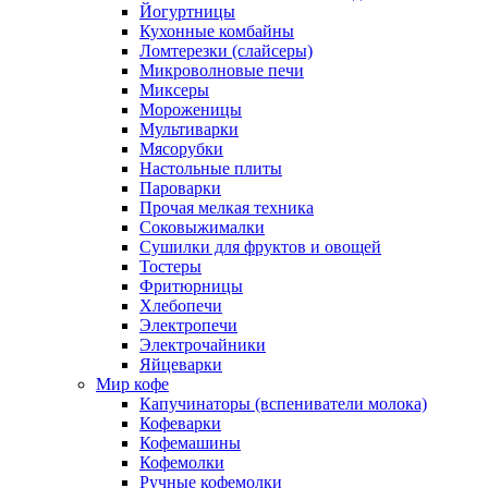
Йогуртницы
Кухонные комбайны
Ломтерезки (слайсеры)
Микроволновые печи
Миксеры
Мороженицы
Мультиварки
Мясорубки
Настольные плиты
Пароварки
Прочая мелкая техника
Соковыжималки
Сушилки для фруктов и овощей
Тостеры
Фритюрницы
Хлебопечи
Электропечи
Электрочайники
Яйцеварки
Мир кофе
Капучинаторы (вспениватели молока)
Кофеварки
Кофемашины
Кофемолки
Ручные кофемолки