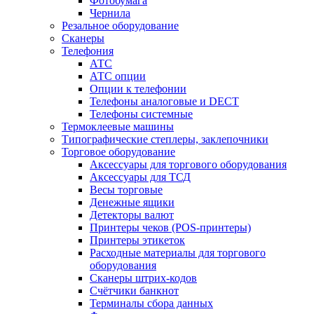
Фотобумага
Чернила
Резальное оборудование
Сканеры
Телефония
АТС
АТС опции
Опции к телефонии
Телефоны аналоговые и DECT
Телефоны системные
Термоклеевые машины
Типографические степлеры, заклепочники
Торговое оборудование
Аксессуары для торгового оборудования
Аксессуары для ТСД
Весы торговые
Денежные ящики
Детекторы валют
Принтеры чеков (POS-принтеры)
Принтеры этикеток
Расходные материалы для торгового
оборудования
Сканеры штрих-кодов
Счётчики банкнот
Терминалы сбора данных