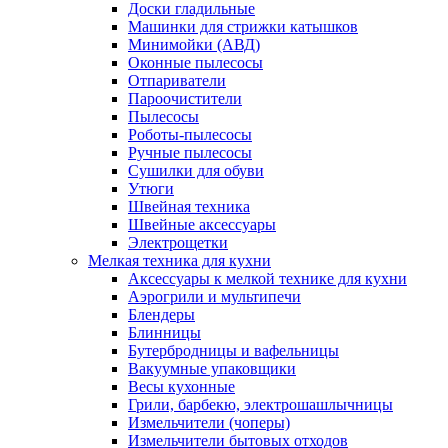
Доски гладильные
Машинки для стрижки катышков
Минимойки (АВД)
Оконные пылесосы
Отпариватели
Пароочистители
Пылесосы
Роботы-пылесосы
Ручные пылесосы
Сушилки для обуви
Утюги
Швейная техника
Швейные аксессуары
Электрощетки
Мелкая техника для кухни
Аксессуары к мелкой технике для кухни
Аэрогрили и мультипечи
Блендеры
Блинницы
Бутербродницы и вафельницы
Вакуумные упаковщики
Весы кухонные
Грили, барбекю, электрошашлычницы
Измельчители (чоперы)
Измельчители бытовых отходов