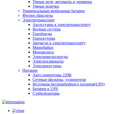
Умные реле, автоматы и диммеры
Умные розетки
Универсальные мобильные батареи
Фитнес-браслеты
Электротранспорт
Аксессуары к электротранспорту
Водные скутера
Гироборды
Гироскутеры
Запчасти к электротранспорту
Минибайки
Моноколеса
Электровелосипеды
Электросамокаты
Электроскутеры
Питание
Авто инверторы 220В
Сетевые фильтры, удлинители
Источник бесперебойного питания(UPS)
Батареи к UPS
Стабилизаторы