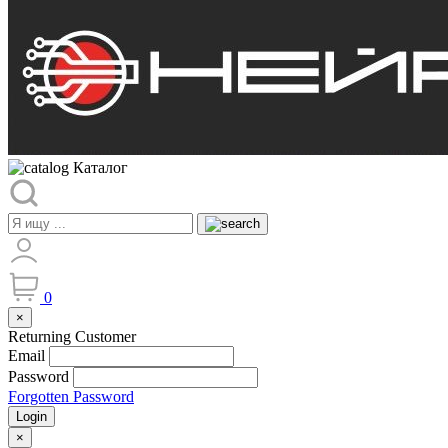
Каталог
0
×
Returning Customer
Email
Password
Forgotten Password
Login
×