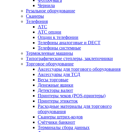
Фотобумага
Чернила
Резальное оборудование
Сканеры
Телефония
АТС
АТС опции
Опции к телефонии
Телефоны аналоговые и DECT
Телефоны системные
Термоклеевые машины
Типографические степлеры, заклепочники
Торговое оборудование
Аксессуары для торгового оборудования
Аксессуары для ТСД
Весы торговые
Денежные ящики
Детекторы валют
Принтеры чеков (POS-принтеры)
Принтеры этикеток
Расходные материалы для торгового
оборудования
Сканеры штрих-кодов
Счётчики банкнот
Терминалы сбора данных