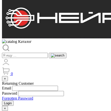
Каталог
0
×
Returning Customer
Email
Password
Forgotten Password
Login
×