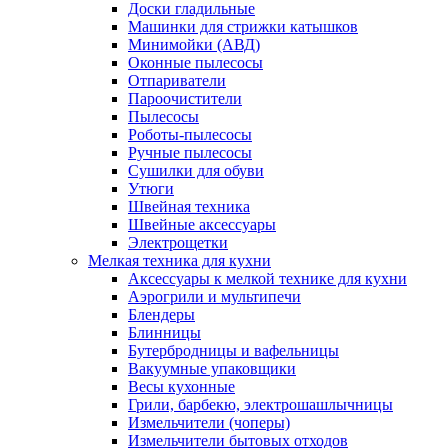
Доски гладильные
Машинки для стрижки катышков
Минимойки (АВД)
Оконные пылесосы
Отпариватели
Пароочистители
Пылесосы
Роботы-пылесосы
Ручные пылесосы
Сушилки для обуви
Утюги
Швейная техника
Швейные аксессуары
Электрощетки
Мелкая техника для кухни
Аксессуары к мелкой технике для кухни
Аэрогрили и мультипечи
Блендеры
Блинницы
Бутербродницы и вафельницы
Вакуумные упаковщики
Весы кухонные
Грили, барбекю, электрошашлычницы
Измельчители (чоперы)
Измельчители бытовых отходов