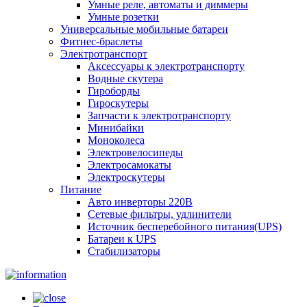
Умные реле, автоматы и диммеры
Умные розетки
Универсальные мобильные батареи
Фитнес-браслеты
Электротранспорт
Аксессуары к электротранспорту
Водные скутера
Гироборды
Гироскутеры
Запчасти к электротранспорту
Минибайки
Моноколеса
Электровелосипеды
Электросамокаты
Электроскутеры
Питание
Авто инверторы 220В
Сетевые фильтры, удлинители
Источник бесперебойного питания(UPS)
Батареи к UPS
Стабилизаторы