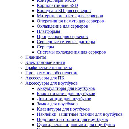
Контроллеры RAID
Корпоративные SSD
Корпуса и БП для серверов
Материнские платы для серверов
Оперативная память для серверов
Охлаждение для серверов
Платформы
Процессоры для серверов
Серверные сетевые адаптеры
Серверы
Системы охлаждения для серверов
Планшеты
Электронные книги
Графические планшеты
Программное обеспечение
Аксессуары для ПК
Аксессуары для ноутбуков
Аккумуляторы для ноутбуков
Блоки питания для ноутбуков
Док-станции для ноутбуков
Замки для ноутбуков
Клавиатуры для ноутбуков
Наклейки, защитные пленки для ноутбуков
Подставки и столики для ноутбуков
Сумки, чехлы и рюкзаки для ноутбуков