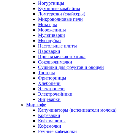
Йогуртницы
Кухонные комбайны
Ломтерезки (слайсеры)
Микроволновые печи
Миксеры
Мороженицы
Мультиварки
Мясорубки
Настольные плиты
Пароварки
Прочая мелкая техника
Соковыжималки
Сушилки для фруктов и овощей
Тостеры
Фритюрницы
Хлебопечи
Электропечи
Электрочайники
Яйцеварки
Мир кофе
Капучинаторы (вспениватели молока)
Кофеварки
Кофемашины
Кофемолки
Ручные кофемолки