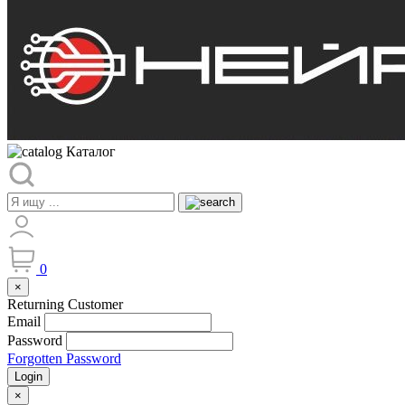
Каталог
0
×
Returning Customer
Email
Password
Forgotten Password
Login
×