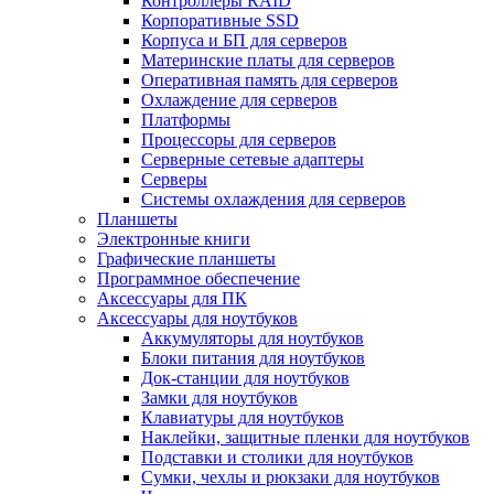
Контроллеры RAID
Корпоративные SSD
Корпуса и БП для серверов
Материнские платы для серверов
Оперативная память для серверов
Охлаждение для серверов
Платформы
Процессоры для серверов
Серверные сетевые адаптеры
Серверы
Системы охлаждения для серверов
Планшеты
Электронные книги
Графические планшеты
Программное обеспечение
Аксессуары для ПК
Аксессуары для ноутбуков
Аккумуляторы для ноутбуков
Блоки питания для ноутбуков
Док-станции для ноутбуков
Замки для ноутбуков
Клавиатуры для ноутбуков
Наклейки, защитные пленки для ноутбуков
Подставки и столики для ноутбуков
Сумки, чехлы и рюкзаки для ноутбуков