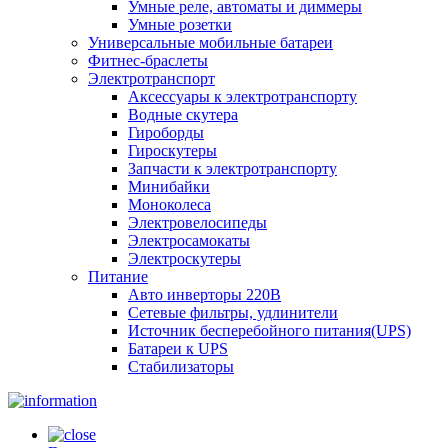
Умные реле, автоматы и диммеры
Умные розетки
Универсальные мобильные батареи
Фитнес-браслеты
Электротранспорт
Аксессуары к электротранспорту
Водные скутера
Гироборды
Гироскутеры
Запчасти к электротранспорту
Минибайки
Моноколеса
Электровелосипеды
Электросамокаты
Электроскутеры
Питание
Авто инверторы 220В
Сетевые фильтры, удлинители
Источник бесперебойного питания(UPS)
Батареи к UPS
Стабилизаторы