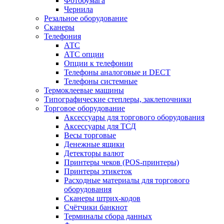
Фотобумага
Чернила
Резальное оборудование
Сканеры
Телефония
АТС
АТС опции
Опции к телефонии
Телефоны аналоговые и DECT
Телефоны системные
Термоклеевые машины
Типографические степлеры, заклепочники
Торговое оборудование
Аксессуары для торгового оборудования
Аксессуары для ТСД
Весы торговые
Денежные ящики
Детекторы валют
Принтеры чеков (POS-принтеры)
Принтеры этикеток
Расходные материалы для торгового
оборудования
Сканеры штрих-кодов
Счётчики банкнот
Терминалы сбора данных