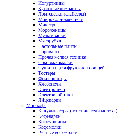
Йогуртницы
Кухонные комбайны
Ломтерезки (слайсеры)
Микроволновые печи
Миксеры
Мороженицы
Мультиварки
Мясорубки
Настольные плиты
Пароварки
Прочая мелкая техника
Соковыжималки
Сушилки для фруктов и овощей
Тостеры
Фритюрницы
Хлебопечи
Электропечи
Электрочайники
Яйцеварки
Мир кофе
Капучинаторы (вспениватели молока)
Кофеварки
Кофемашины
Кофемолки
Ручные кофемолки