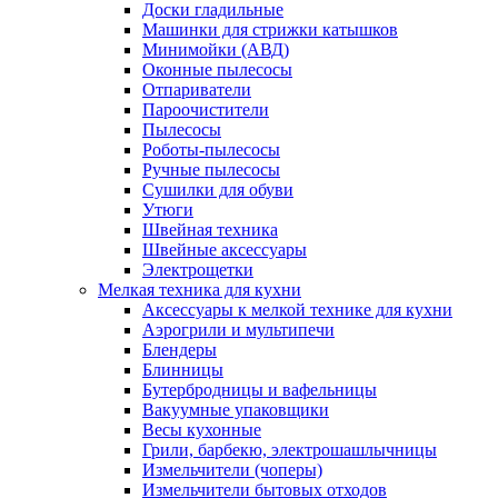
Доски гладильные
Машинки для стрижки катышков
Минимойки (АВД)
Оконные пылесосы
Отпариватели
Пароочистители
Пылесосы
Роботы-пылесосы
Ручные пылесосы
Сушилки для обуви
Утюги
Швейная техника
Швейные аксессуары
Электрощетки
Мелкая техника для кухни
Аксессуары к мелкой технике для кухни
Аэрогрили и мультипечи
Блендеры
Блинницы
Бутербродницы и вафельницы
Вакуумные упаковщики
Весы кухонные
Грили, барбекю, электрошашлычницы
Измельчители (чоперы)
Измельчители бытовых отходов