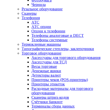
Фотобумага
Чернила
Резальное оборудование
Сканеры
Телефония
АТС
АТС опции
Опции к телефонии
Телефоны аналоговые и DECT
Телефоны системные
Термоклеевые машины
Типографические степлеры, заклепочники
Торговое оборудование
Аксессуары для торгового оборудования
Аксессуары для ТСД
Весы торговые
Денежные ящики
Детекторы валют
Принтеры чеков (POS-принтеры)
Принтеры этикеток
Расходные материалы для торгового
оборудования
Сканеры штрих-кодов
Счётчики банкнот
Терминалы сбора данных