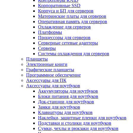
Контроллеры RAID
Корпоративные SSD
Корпуса и БП для серверов
Материнские платы для серверов
Оперативная память для серверов
Охлаждение для серверов
Платформы
Процессоры для серверов
Серверные сетевые адаптеры
Серверы
Системы охлаждения для серверов
Планшеты
Электронные книги
Графические планшеты
Программное обеспечение
Аксессуары для ПК
Аксессуары для ноутбуков
Аккумуляторы для ноутбуков
Блоки питания для ноутбуков
Док-станции для ноутбуков
Замки для ноутбуков
Клавиатуры для ноутбуков
Наклейки, защитные пленки для ноутбуков
Подставки и столики для ноутбуков
Сумки, чехлы и рюкзаки для ноутбуков