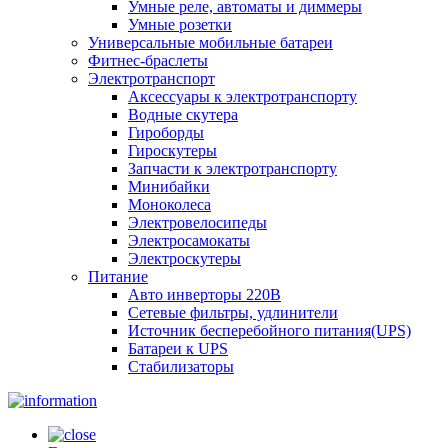
Умные реле, автоматы и диммеры
Умные розетки
Универсальные мобильные батареи
Фитнес-браслеты
Электротранспорт
Аксессуары к электротранспорту
Водные скутера
Гироборды
Гироскутеры
Запчасти к электротранспорту
Минибайки
Моноколеса
Электровелосипеды
Электросамокаты
Электроскутеры
Питание
Авто инверторы 220В
Сетевые фильтры, удлинители
Источник бесперебойного питания(UPS)
Батареи к UPS
Стабилизаторы