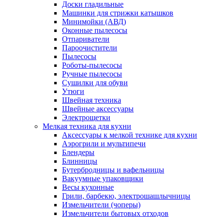
Доски гладильные
Машинки для стрижки катышков
Минимойки (АВД)
Оконные пылесосы
Отпариватели
Пароочистители
Пылесосы
Роботы-пылесосы
Ручные пылесосы
Сушилки для обуви
Утюги
Швейная техника
Швейные аксессуары
Электрощетки
Мелкая техника для кухни
Аксессуары к мелкой технике для кухни
Аэрогрили и мультипечи
Блендеры
Блинницы
Бутербродницы и вафельницы
Вакуумные упаковщики
Весы кухонные
Грили, барбекю, электрошашлычницы
Измельчители (чоперы)
Измельчители бытовых отходов