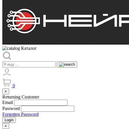
Каталог
0
×
Returning Customer
Email
Password
Forgotten Password
Login
×