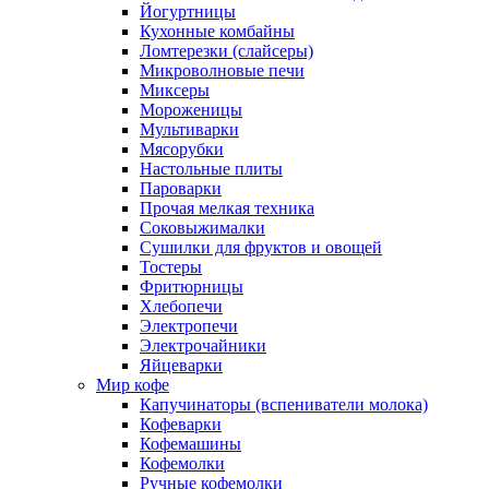
Йогуртницы
Кухонные комбайны
Ломтерезки (слайсеры)
Микроволновые печи
Миксеры
Мороженицы
Мультиварки
Мясорубки
Настольные плиты
Пароварки
Прочая мелкая техника
Соковыжималки
Сушилки для фруктов и овощей
Тостеры
Фритюрницы
Хлебопечи
Электропечи
Электрочайники
Яйцеварки
Мир кофе
Капучинаторы (вспениватели молока)
Кофеварки
Кофемашины
Кофемолки
Ручные кофемолки