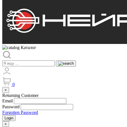
Каталог
0
×
Returning Customer
Email
Password
Forgotten Password
Login
×