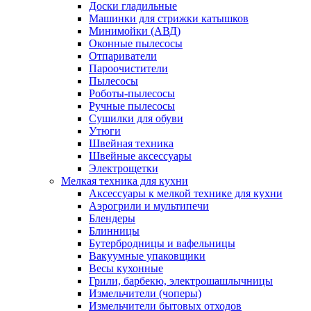
Доски гладильные
Машинки для стрижки катышков
Минимойки (АВД)
Оконные пылесосы
Отпариватели
Пароочистители
Пылесосы
Роботы-пылесосы
Ручные пылесосы
Сушилки для обуви
Утюги
Швейная техника
Швейные аксессуары
Электрощетки
Мелкая техника для кухни
Аксессуары к мелкой технике для кухни
Аэрогрили и мультипечи
Блендеры
Блинницы
Бутербродницы и вафельницы
Вакуумные упаковщики
Весы кухонные
Грили, барбекю, электрошашлычницы
Измельчители (чоперы)
Измельчители бытовых отходов