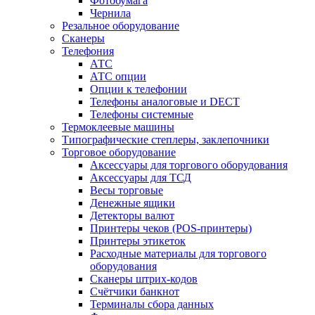
Фотобумага
Чернила
Резальное оборудование
Сканеры
Телефония
АТС
АТС опции
Опции к телефонии
Телефоны аналоговые и DECT
Телефоны системные
Термоклеевые машины
Типографические степлеры, заклепочники
Торговое оборудование
Аксессуары для торгового оборудования
Аксессуары для ТСД
Весы торговые
Денежные ящики
Детекторы валют
Принтеры чеков (POS-принтеры)
Принтеры этикеток
Расходные материалы для торгового
оборудования
Сканеры штрих-кодов
Счётчики банкнот
Терминалы сбора данных