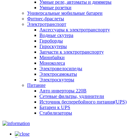
Умные реле, автоматы и диммеры
Умные розетки
Универсальные мобильные батареи
Фитнес-браслеты
Электротранспорт
Аксессуары к электротранспорту
Водные скутера
Гироборды
Гироскутеры
Запчасти к электротранспорту
Минибайки
Моноколеса
Электровелосипеды
Электросамокаты
Электроскутеры
Питание
Авто инверторы 220В
Сетевые фильтры, удлинители
Источник бесперебойного питания(UPS)
Батареи к UPS
Стабилизаторы