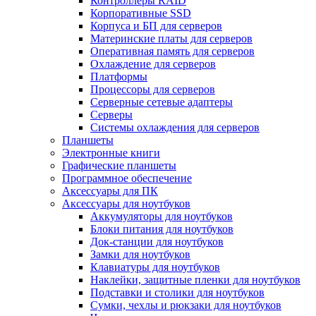
Контроллеры RAID
Корпоративные SSD
Корпуса и БП для серверов
Материнские платы для серверов
Оперативная память для серверов
Охлаждение для серверов
Платформы
Процессоры для серверов
Серверные сетевые адаптеры
Серверы
Системы охлаждения для серверов
Планшеты
Электронные книги
Графические планшеты
Программное обеспечение
Аксессуары для ПК
Аксессуары для ноутбуков
Аккумуляторы для ноутбуков
Блоки питания для ноутбуков
Док-станции для ноутбуков
Замки для ноутбуков
Клавиатуры для ноутбуков
Наклейки, защитные пленки для ноутбуков
Подставки и столики для ноутбуков
Сумки, чехлы и рюкзаки для ноутбуков