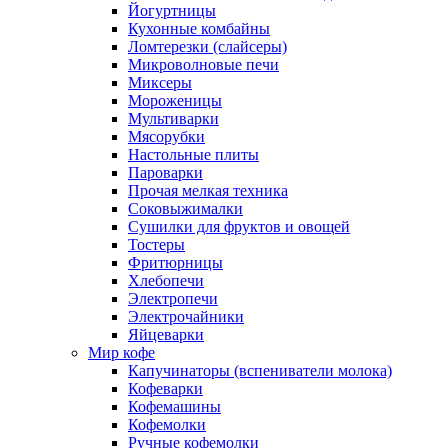
Йогуртницы
Кухонные комбайны
Ломтерезки (слайсеры)
Микроволновые печи
Миксеры
Мороженицы
Мультиварки
Мясорубки
Настольные плиты
Пароварки
Прочая мелкая техника
Соковыжималки
Сушилки для фруктов и овощей
Тостеры
Фритюрницы
Хлебопечи
Электропечи
Электрочайники
Яйцеварки
Мир кофе
Капучинаторы (вспениватели молока)
Кофеварки
Кофемашины
Кофемолки
Ручные кофемолки