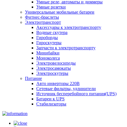
Умные реле, автоматы и диммеры
Умные розетки
Универсальные мобильные батареи
Фитнес-браслеты
Электротранспорт
Аксессуары к электротранспорту
Водные скутера
Гироборды
Гироскутеры
Запчасти к электротранспорту
Минибайки
Моноколеса
Электровелосипеды
Электросамокаты
Электроскутеры
Питание
Авто инверторы 220В
Сетевые фильтры, удлинители
Источник бесперебойного питания(UPS)
Батареи к UPS
Стабилизаторы