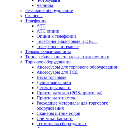
Фотобумага
Чернила
Резальное оборудование
Сканеры
Телефония
АТС
АТС опции
Опции к телефонии
Телефоны аналоговые и DECT
Телефоны системные
Термоклеевые машины
Типографические степлеры, заклепочники
Торговое оборудование
Аксессуары для торгового оборудования
Аксессуары для ТСД
Весы торговые
Денежные ящики
Детекторы валют
Принтеры чеков (POS-принтеры)
Принтеры этикеток
Расходные материалы для торгового
оборудования
Сканеры штрих-кодов
Счётчики банкнот
Терминалы сбора данных