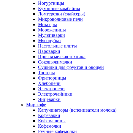
Йогуртницы
Кухонные комбайны
Ломтерезки (слайсеры)
Микроволновые печи
Миксеры
Мороженицы
Мультиварки
Мясорубки
Настольные плиты
Пароварки
Прочая мелкая техника
Соковыжималки
Сушилки для фруктов и овощей
Тостеры
Фритюрницы
Хлебопечи
Электропечи
Электрочайники
Яйцеварки
Мир кофе
Капучинаторы (вспениватели молока)
Кофеварки
Кофемашины
Кофемолки
Ручные кофемолки