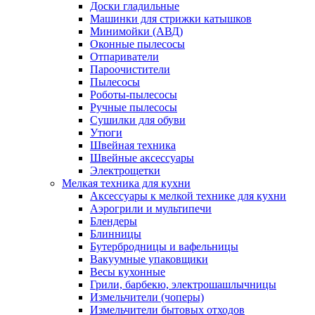
Доски гладильные
Машинки для стрижки катышков
Минимойки (АВД)
Оконные пылесосы
Отпариватели
Пароочистители
Пылесосы
Роботы-пылесосы
Ручные пылесосы
Сушилки для обуви
Утюги
Швейная техника
Швейные аксессуары
Электрощетки
Мелкая техника для кухни
Аксессуары к мелкой технике для кухни
Аэрогрили и мультипечи
Блендеры
Блинницы
Бутербродницы и вафельницы
Вакуумные упаковщики
Весы кухонные
Грили, барбекю, электрошашлычницы
Измельчители (чоперы)
Измельчители бытовых отходов