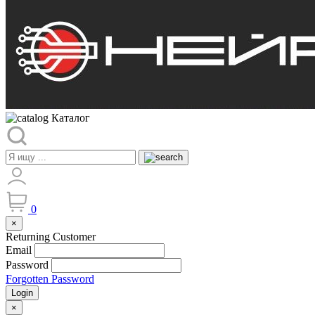
Каталог
0
×
Returning Customer
Email
Password
Forgotten Password
Login
×