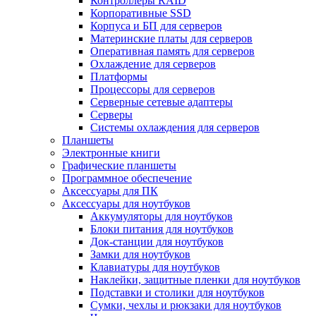
Контроллеры RAID
Корпоративные SSD
Корпуса и БП для серверов
Материнские платы для серверов
Оперативная память для серверов
Охлаждение для серверов
Платформы
Процессоры для серверов
Серверные сетевые адаптеры
Серверы
Системы охлаждения для серверов
Планшеты
Электронные книги
Графические планшеты
Программное обеспечение
Аксессуары для ПК
Аксессуары для ноутбуков
Аккумуляторы для ноутбуков
Блоки питания для ноутбуков
Док-станции для ноутбуков
Замки для ноутбуков
Клавиатуры для ноутбуков
Наклейки, защитные пленки для ноутбуков
Подставки и столики для ноутбуков
Сумки, чехлы и рюкзаки для ноутбуков