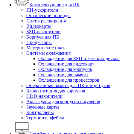
Комплектующие для ПК
ИИ-ускорители
Оптические приводы
Платы расширения
Видеокарты
SSD-накопители
Корпуса для ПК
Процессоры
Материнские платы
Системы охлаждения
Охлаждение для SSD и жестких дисков
Охлаждение для видеокарт
Охлаждение для корпусов
Охлаждение для памяти
Охлаждение для процессоров
Оперативная память для ПК и ноутбуков
Блоки питания для корпусов
HDD-накопители
Аксессуары для корпусов и кулеров
Звуковые карты
Контроллеры
Термоинтерфейсы
Ноутбуки, планшеты и компьютеры