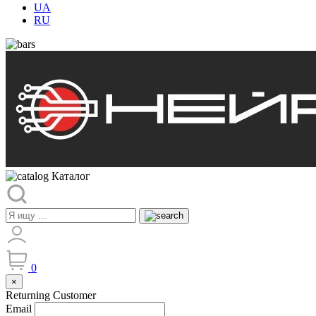
UA
RU
Каталог
0
×
Returning Customer
Email