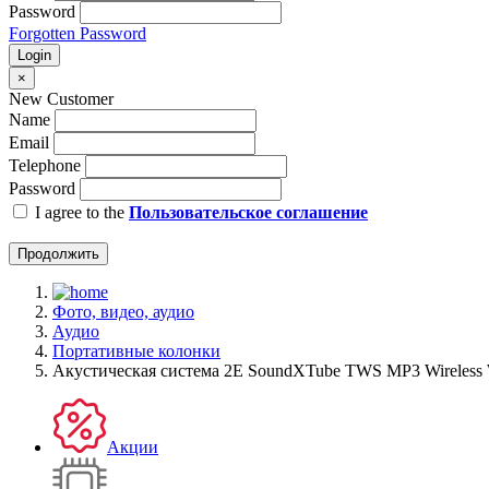
Password
Forgotten Password
Login
×
New Customer
Name
Email
Telephone
Password
I agree to the
Пользовательское соглашение
Продолжить
Фото, видео, аудио
Аудио
Портативные колонки
Акустическая система 2E SoundXTube TWS MP3 Wireless
Акции