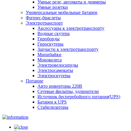
Умные реле, автоматы и диммеры
Умные розетки
Универсальные мобильные батареи
Фитнес-браслеты
Электротранспорт
Аксессуары к электротранспорту
Водные скутера
Гироборды
Гироскутеры
Запчасти к электротранспорту
Минибайки
Моноколеса
Электровелосипеды
Электросамокаты
Электроскутеры
Питание
Авто инверторы 220В
Сетевые фильтры, удлинители
Источник бесперебойного питания(UPS)
Батареи к UPS
Стабилизаторы