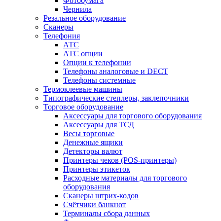
Фотобумага
Чернила
Резальное оборудование
Сканеры
Телефония
АТС
АТС опции
Опции к телефонии
Телефоны аналоговые и DECT
Телефоны системные
Термоклеевые машины
Типографические степлеры, заклепочники
Торговое оборудование
Аксессуары для торгового оборудования
Аксессуары для ТСД
Весы торговые
Денежные ящики
Детекторы валют
Принтеры чеков (POS-принтеры)
Принтеры этикеток
Расходные материалы для торгового
оборудования
Сканеры штрих-кодов
Счётчики банкнот
Терминалы сбора данных