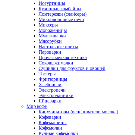
Йогуртницы
Кухонные комбайны
Ломтерезки (слайсеры)
Микроволновые печи
Миксеры
Мороженицы
Мультиварки
Мясорубки
Настольные плиты
Пароварки
Прочая мелкая техника
Соковыжималки
Сушилки для фруктов и овощей
Тостеры
Фритюрницы
Хлебопечи
Электропечи
Электрочайники
Яйцеварки
Мир кофе
Капучинаторы (вспениватели молока)
Кофеварки
Кофемашины
Кофемолки
Ручные кофемолки