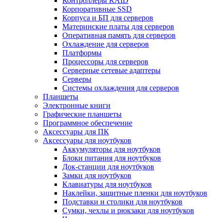
Контроллеры RAID
Корпоративные SSD
Корпуса и БП для серверов
Материнские платы для серверов
Оперативная память для серверов
Охлаждение для серверов
Платформы
Процессоры для серверов
Серверные сетевые адаптеры
Серверы
Системы охлаждения для серверов
Планшеты
Электронные книги
Графические планшеты
Программное обеспечение
Аксессуары для ПК
Аксессуары для ноутбуков
Аккумуляторы для ноутбуков
Блоки питания для ноутбуков
Док-станции для ноутбуков
Замки для ноутбуков
Клавиатуры для ноутбуков
Наклейки, защитные пленки для ноутбуков
Подставки и столики для ноутбуков
Сумки, чехлы и рюкзаки для ноутбуков