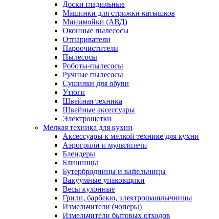
Доски гладильные
Машинки для стрижки катышков
Минимойки (АВД)
Оконные пылесосы
Отпариватели
Пароочистители
Пылесосы
Роботы-пылесосы
Ручные пылесосы
Сушилки для обуви
Утюги
Швейная техника
Швейные аксессуары
Электрощетки
Мелкая техника для кухни
Аксессуары к мелкой технике для кухни
Аэрогрили и мультипечи
Блендеры
Блинницы
Бутербродницы и вафельницы
Вакуумные упаковщики
Весы кухонные
Грили, барбекю, электрошашлычницы
Измельчители (чоперы)
Измельчители бытовых отходов