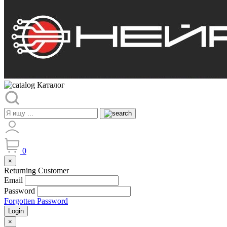
Каталог
0
×
Returning Customer
Email
Password
Forgotten Password
Login
×