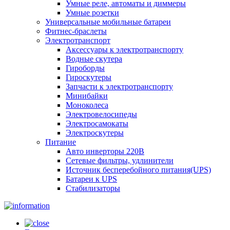
Умные реле, автоматы и диммеры
Умные розетки
Универсальные мобильные батареи
Фитнес-браслеты
Электротранспорт
Аксессуары к электротранспорту
Водные скутера
Гироборды
Гироскутеры
Запчасти к электротранспорту
Минибайки
Моноколеса
Электровелосипеды
Электросамокаты
Электроскутеры
Питание
Авто инверторы 220В
Сетевые фильтры, удлинители
Источник бесперебойного питания(UPS)
Батареи к UPS
Стабилизаторы