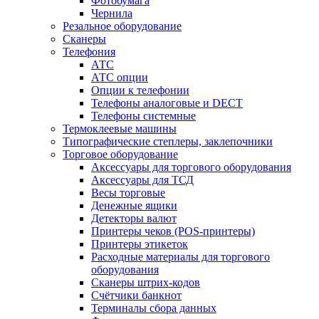
Фотобумага
Чернила
Резальное оборудование
Сканеры
Телефония
АТС
АТС опции
Опции к телефонии
Телефоны аналоговые и DECT
Телефоны системные
Термоклеевые машины
Типографические степлеры, заклепочники
Торговое оборудование
Аксессуары для торгового оборудования
Аксессуары для ТСД
Весы торговые
Денежные ящики
Детекторы валют
Принтеры чеков (POS-принтеры)
Принтеры этикеток
Расходные материалы для торгового
оборудования
Сканеры штрих-кодов
Счётчики банкнот
Терминалы сбора данных