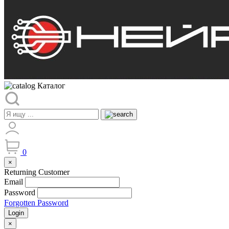
Каталог
0
×
Returning Customer
Email
Password
Forgotten Password
Login
×