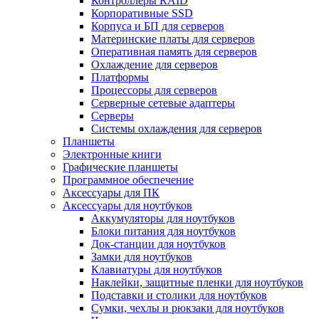
Контроллеры RAID
Корпоративные SSD
Корпуса и БП для серверов
Материнские платы для серверов
Оперативная память для серверов
Охлаждение для серверов
Платформы
Процессоры для серверов
Серверные сетевые адаптеры
Серверы
Системы охлаждения для серверов
Планшеты
Электронные книги
Графические планшеты
Программное обеспечение
Аксессуары для ПК
Аксессуары для ноутбуков
Аккумуляторы для ноутбуков
Блоки питания для ноутбуков
Док-станции для ноутбуков
Замки для ноутбуков
Клавиатуры для ноутбуков
Наклейки, защитные пленки для ноутбуков
Подставки и столики для ноутбуков
Сумки, чехлы и рюкзаки для ноутбуков