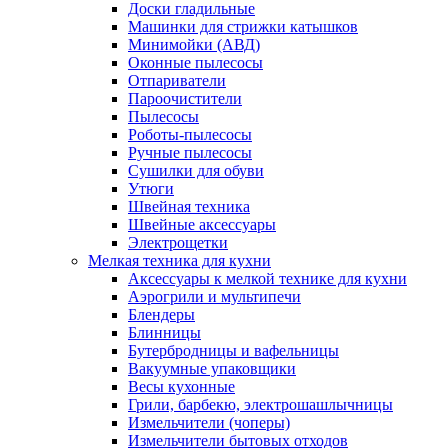
Доски гладильные
Машинки для стрижки катышков
Минимойки (АВД)
Оконные пылесосы
Отпариватели
Пароочистители
Пылесосы
Роботы-пылесосы
Ручные пылесосы
Сушилки для обуви
Утюги
Швейная техника
Швейные аксессуары
Электрощетки
Мелкая техника для кухни
Аксессуары к мелкой технике для кухни
Аэрогрили и мультипечи
Блендеры
Блинницы
Бутербродницы и вафельницы
Вакуумные упаковщики
Весы кухонные
Грили, барбекю, электрошашлычницы
Измельчители (чоперы)
Измельчители бытовых отходов