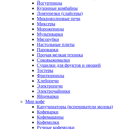
Йогуртницы
Кухонные комбайны
Ломтерезки (слайсеры)
Микроволновые печи
Миксеры
Мороженицы
Мультиварки
Мясорубки
Настольные плиты
Пароварки
Прочая мелкая техника
Соковыжималки
Сушилки для фруктов и овощей
Тостеры
Фритюрницы
Хлебопечи
Электропечи
Электрочайники
Яйцеварки
Мир кофе
Капучинаторы (вспениватели молока)
Кофеварки
Кофемашины
Кофемолки
Ручные кофемолки