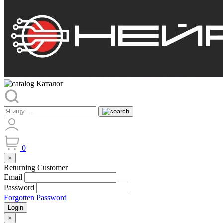
Каталог
0
×
Returning Customer
Email
Password
Forgotten Password
Login
×