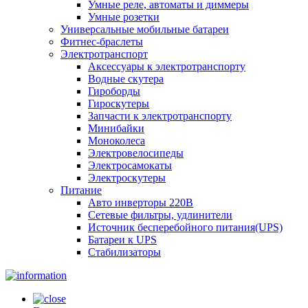
Умные реле, автоматы и диммеры
Умные розетки
Универсальные мобильные батареи
Фитнес-браслеты
Электротранспорт
Аксессуары к электротранспорту
Водные скутера
Гироборды
Гироскутеры
Запчасти к электротранспорту
Минибайки
Моноколеса
Электровелосипеды
Электросамокаты
Электроскутеры
Питание
Авто инверторы 220В
Сетевые фильтры, удлинители
Источник бесперебойного питания(UPS)
Батареи к UPS
Стабилизаторы