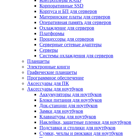
Контроллеры RAID
Корпоративные SSD
Корпуса и БП для серверов
Материнские платы для серверов
Оперативная память для серверов
Охлаждение для серверов
Платформы
Процессоры для серверов
Серверные сетевые адаптеры
Серверы
Системы охлаждения для серверов
Планшеты
Электронные книги
Графические планшеты
Программное обеспечение
Аксессуары для ПК
Аксессуары для ноутбуков
Аккумуляторы для ноутбуков
Блоки питания для ноутбуков
Док-станции для ноутбуков
Замки для ноутбуков
Клавиатуры для ноутбуков
Наклейки, защитные пленки для ноутбуков
Подставки и столики для ноутбуков
Сумки, чехлы и рюкзаки для ноутбуков