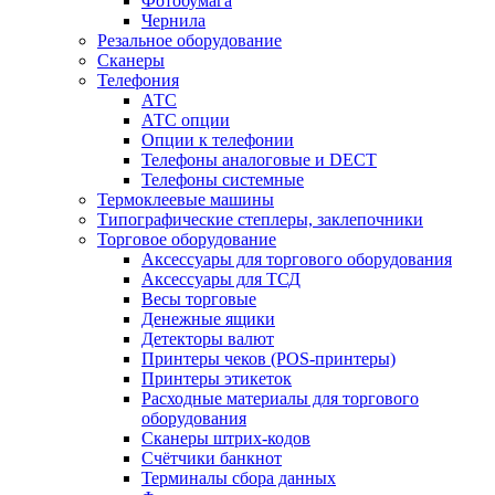
Фотобумага
Чернила
Резальное оборудование
Сканеры
Телефония
АТС
АТС опции
Опции к телефонии
Телефоны аналоговые и DECT
Телефоны системные
Термоклеевые машины
Типографические степлеры, заклепочники
Торговое оборудование
Аксессуары для торгового оборудования
Аксессуары для ТСД
Весы торговые
Денежные ящики
Детекторы валют
Принтеры чеков (POS-принтеры)
Принтеры этикеток
Расходные материалы для торгового
оборудования
Сканеры штрих-кодов
Счётчики банкнот
Терминалы сбора данных