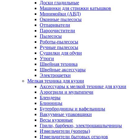
Доски гладильные
Машинки для стрижки катышков
Минимойки (АВД)
Оконные пылесосы
Отпариватели
Пароочистители
Пылесосы
Роботы-пылесосы
Ручные пылесосы
Сушилки для обуви
Утюги
Швейная техника
Швейные аксессуары
Электрощетки
Мелкая техника для кухни
Аксессуары к мелкой технике для кухни
Аэрогрили и мультипечи
Блендеры
Блинницы
Бутербродницы и вафельницы
Вакуумные упаковщики
Весы кухонные
Грили, барбекю, электрошашлычницы
Измельчители (чоперы)
Измельчители бытовых отходов