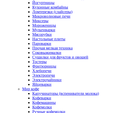
Йогуртницы
Кухонные комбайны
Ломтерезки (слайсеры)
Микроволновые печи
Миксеры
Мороженицы
Мультиварки
Мясорубки
Настольные плиты
Пароварки
Прочая мелкая техника
Соковыжималки
Сушилки для фруктов и овощей
Тостеры
Фритюрницы
Хлебопечи
Электропечи
Электрочайники
Яйцеварки
Мир кофе
Капучинаторы (вспениватели молока)
Кофеварки
Кофемашины
Кофемолки
Ручные кофемолки