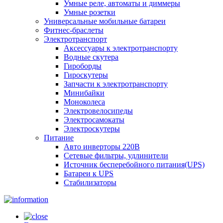
Умные реле, автоматы и диммеры
Умные розетки
Универсальные мобильные батареи
Фитнес-браслеты
Электротранспорт
Аксессуары к электротранспорту
Водные скутера
Гироборды
Гироскутеры
Запчасти к электротранспорту
Минибайки
Моноколеса
Электровелосипеды
Электросамокаты
Электроскутеры
Питание
Авто инверторы 220В
Сетевые фильтры, удлинители
Источник бесперебойного питания(UPS)
Батареи к UPS
Стабилизаторы