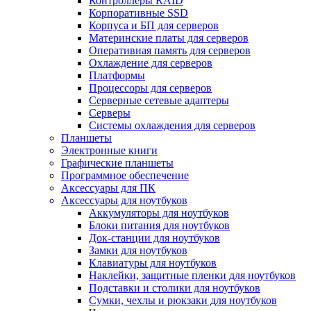
Контроллеры RAID
Корпоративные SSD
Корпуса и БП для серверов
Материнские платы для серверов
Оперативная память для серверов
Охлаждение для серверов
Платформы
Процессоры для серверов
Серверные сетевые адаптеры
Серверы
Системы охлаждения для серверов
Планшеты
Электронные книги
Графические планшеты
Программное обеспечение
Аксессуары для ПК
Аксессуары для ноутбуков
Аккумуляторы для ноутбуков
Блоки питания для ноутбуков
Док-станции для ноутбуков
Замки для ноутбуков
Клавиатуры для ноутбуков
Наклейки, защитные пленки для ноутбуков
Подставки и столики для ноутбуков
Сумки, чехлы и рюкзаки для ноутбуков