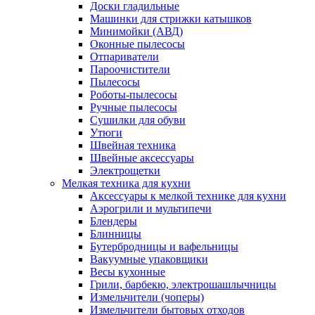
Доски гладильные
Машинки для стрижки катышков
Минимойки (АВД)
Оконные пылесосы
Отпариватели
Пароочистители
Пылесосы
Роботы-пылесосы
Ручные пылесосы
Сушилки для обуви
Утюги
Швейная техника
Швейные аксессуары
Электрощетки
Мелкая техника для кухни
Аксессуары к мелкой технике для кухни
Аэрогрили и мультипечи
Блендеры
Блинницы
Бутербродницы и вафельницы
Вакуумные упаковщики
Весы кухонные
Грили, барбекю, электрошашлычницы
Измельчители (чоперы)
Измельчители бытовых отходов