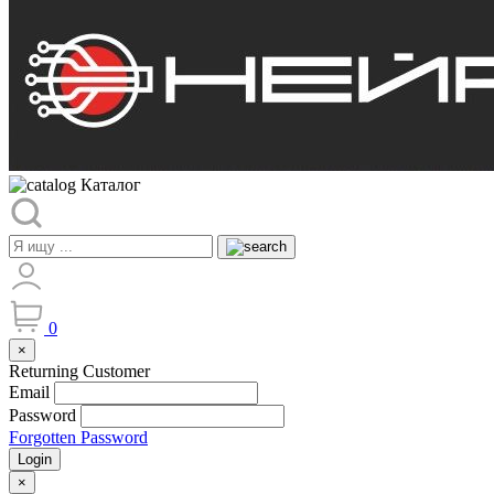
Каталог
0
×
Returning Customer
Email
Password
Forgotten Password
Login
×