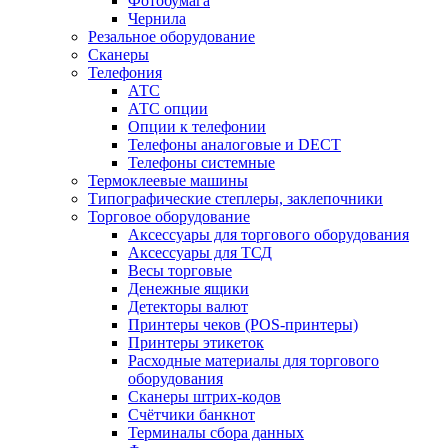
Фотобумага
Чернила
Резальное оборудование
Сканеры
Телефония
АТС
АТС опции
Опции к телефонии
Телефоны аналоговые и DECT
Телефоны системные
Термоклеевые машины
Типографические степлеры, заклепочники
Торговое оборудование
Аксессуары для торгового оборудования
Аксессуары для ТСД
Весы торговые
Денежные ящики
Детекторы валют
Принтеры чеков (POS-принтеры)
Принтеры этикеток
Расходные материалы для торгового
оборудования
Сканеры штрих-кодов
Счётчики банкнот
Терминалы сбора данных