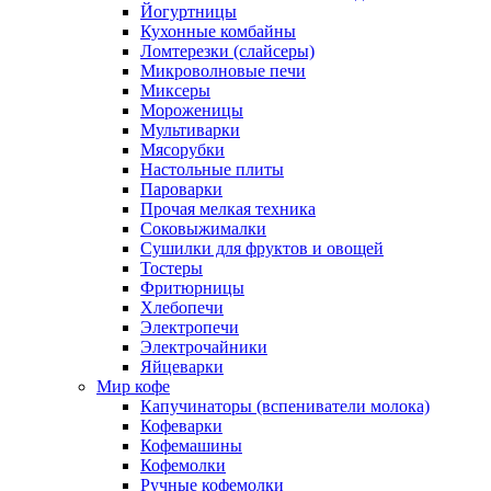
Йогуртницы
Кухонные комбайны
Ломтерезки (слайсеры)
Микроволновые печи
Миксеры
Мороженицы
Мультиварки
Мясорубки
Настольные плиты
Пароварки
Прочая мелкая техника
Соковыжималки
Сушилки для фруктов и овощей
Тостеры
Фритюрницы
Хлебопечи
Электропечи
Электрочайники
Яйцеварки
Мир кофе
Капучинаторы (вспениватели молока)
Кофеварки
Кофемашины
Кофемолки
Ручные кофемолки