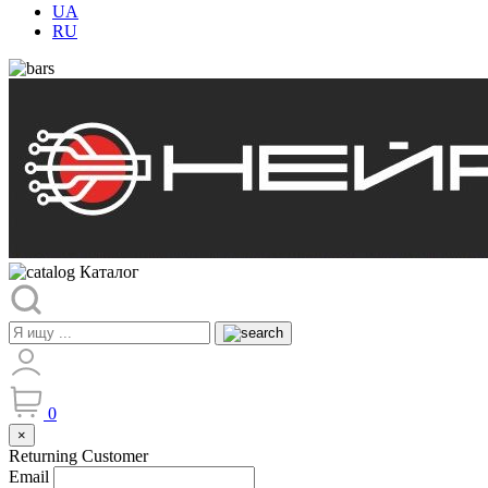
UA
RU
Каталог
0
×
Returning Customer
Email