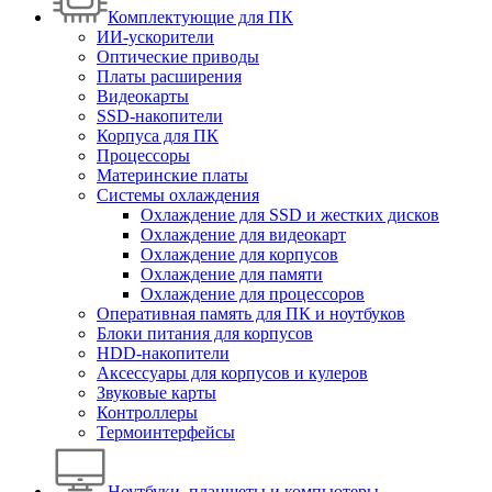
Комплектующие для ПК
ИИ-ускорители
Оптические приводы
Платы расширения
Видеокарты
SSD-накопители
Корпуса для ПК
Процессоры
Материнские платы
Системы охлаждения
Охлаждение для SSD и жестких дисков
Охлаждение для видеокарт
Охлаждение для корпусов
Охлаждение для памяти
Охлаждение для процессоров
Оперативная память для ПК и ноутбуков
Блоки питания для корпусов
HDD-накопители
Аксессуары для корпусов и кулеров
Звуковые карты
Контроллеры
Термоинтерфейсы
Ноутбуки, планшеты и компьютеры