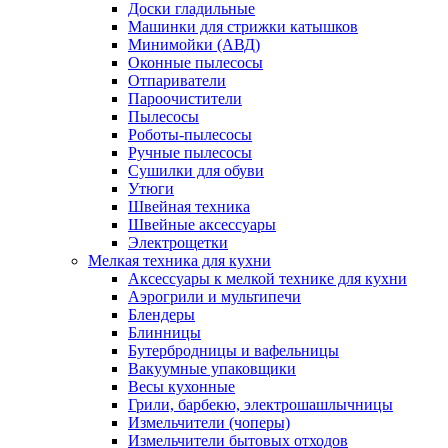
Доски гладильные
Машинки для стрижки катышков
Минимойки (АВД)
Оконные пылесосы
Отпариватели
Пароочистители
Пылесосы
Роботы-пылесосы
Ручные пылесосы
Сушилки для обуви
Утюги
Швейная техника
Швейные аксессуары
Электрощетки
Мелкая техника для кухни
Аксессуары к мелкой технике для кухни
Аэрогрили и мультипечи
Блендеры
Блинницы
Бутербродницы и вафельницы
Вакуумные упаковщики
Весы кухонные
Грили, барбекю, электрошашлычницы
Измельчители (чоперы)
Измельчители бытовых отходов