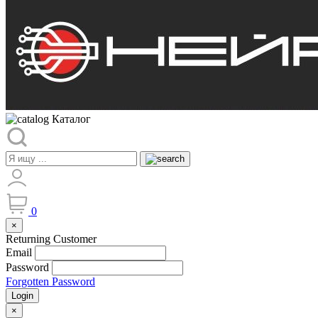
Каталог
0
×
Returning Customer
Email
Password
Forgotten Password
Login
×