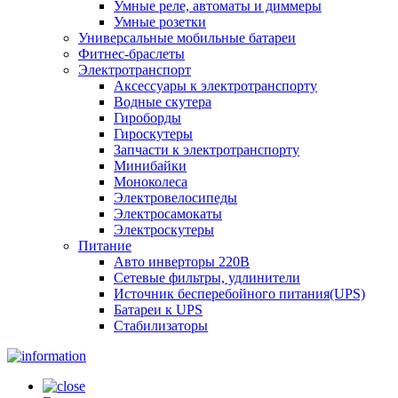
Умные реле, автоматы и диммеры
Умные розетки
Универсальные мобильные батареи
Фитнес-браслеты
Электротранспорт
Аксессуары к электротранспорту
Водные скутера
Гироборды
Гироскутеры
Запчасти к электротранспорту
Минибайки
Моноколеса
Электровелосипеды
Электросамокаты
Электроскутеры
Питание
Авто инверторы 220В
Сетевые фильтры, удлинители
Источник бесперебойного питания(UPS)
Батареи к UPS
Стабилизаторы