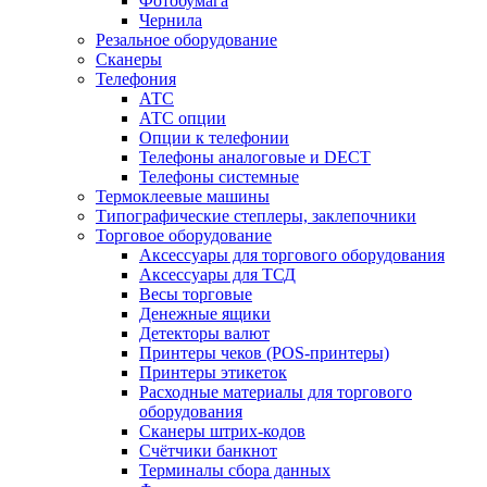
Фотобумага
Чернила
Резальное оборудование
Сканеры
Телефония
АТС
АТС опции
Опции к телефонии
Телефоны аналоговые и DECT
Телефоны системные
Термоклеевые машины
Типографические степлеры, заклепочники
Торговое оборудование
Аксессуары для торгового оборудования
Аксессуары для ТСД
Весы торговые
Денежные ящики
Детекторы валют
Принтеры чеков (POS-принтеры)
Принтеры этикеток
Расходные материалы для торгового
оборудования
Сканеры штрих-кодов
Счётчики банкнот
Терминалы сбора данных