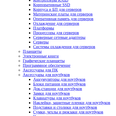
Контроллеры RAID
Корпоративные SSD
Корпуса и БП для серверов
Материнские платы для серверов
Оперативная память для серверов
Охлаждение для серверов
Платформы
Процессоры для серверов
Серверные сетевые адаптеры
Серверы
Системы охлаждения для серверов
Планшеты
Электронные книги
Графические планшеты
Программное обеспечение
Аксессуары для ПК
Аксессуары для ноутбуков
Аккумуляторы для ноутбуков
Блоки питания для ноутбуков
Док-станции для ноутбуков
Замки для ноутбуков
Клавиатуры для ноутбуков
Наклейки, защитные пленки для ноутбуков
Подставки и столики для ноутбуков
Сумки, чехлы и рюкзаки для ноутбуков