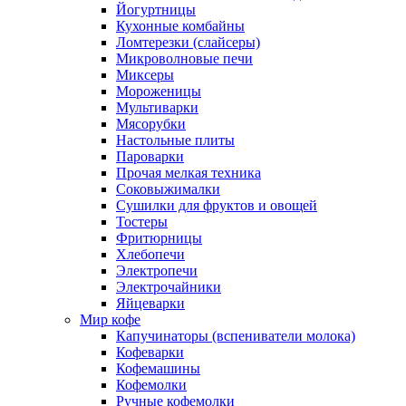
Йогуртницы
Кухонные комбайны
Ломтерезки (слайсеры)
Микроволновые печи
Миксеры
Мороженицы
Мультиварки
Мясорубки
Настольные плиты
Пароварки
Прочая мелкая техника
Соковыжималки
Сушилки для фруктов и овощей
Тостеры
Фритюрницы
Хлебопечи
Электропечи
Электрочайники
Яйцеварки
Мир кофе
Капучинаторы (вспениватели молока)
Кофеварки
Кофемашины
Кофемолки
Ручные кофемолки