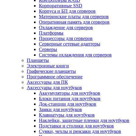
Контроллеры RAID
Корпоративные SSD
Корпуса и БП для серверов
Материнские платы для серверов
Оперативная память для серверов
Охлаждение для серверов
Платформы
Процессоры для серверов
Серверные сетевые адаптеры
Серверы
Системы охлаждения для серверов
Планшеты
Электронные книги
Графические планшеты
Программное обеспечение
Аксессуары для ПК
Аксессуары для ноутбуков
Аккумуляторы для ноутбуков
Блоки питания для ноутбуков
Док-станции для ноутбуков
Замки для ноутбуков
Клавиатуры для ноутбуков
Наклейки, защитные пленки для ноутбуков
Подставки и столики для ноутбуков
Сумки, чехлы и рюкзаки для ноутбуков