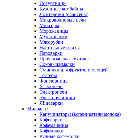
Йогуртницы
Кухонные комбайны
Ломтерезки (слайсеры)
Микроволновые печи
Миксеры
Мороженицы
Мультиварки
Мясорубки
Настольные плиты
Пароварки
Прочая мелкая техника
Соковыжималки
Сушилки для фруктов и овощей
Тостеры
Фритюрницы
Хлебопечи
Электропечи
Электрочайники
Яйцеварки
Мир кофе
Капучинаторы (вспениватели молока)
Кофеварки
Кофемашины
Кофемолки
Ручные кофемолки