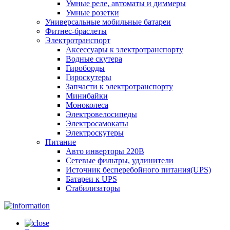
Умные реле, автоматы и диммеры
Умные розетки
Универсальные мобильные батареи
Фитнес-браслеты
Электротранспорт
Аксессуары к электротранспорту
Водные скутера
Гироборды
Гироскутеры
Запчасти к электротранспорту
Минибайки
Моноколеса
Электровелосипеды
Электросамокаты
Электроскутеры
Питание
Авто инверторы 220В
Сетевые фильтры, удлинители
Источник бесперебойного питания(UPS)
Батареи к UPS
Стабилизаторы