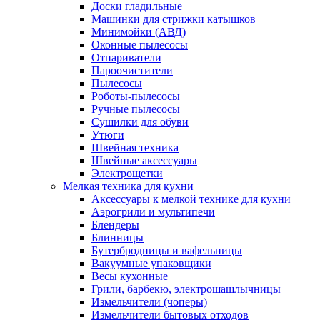
Доски гладильные
Машинки для стрижки катышков
Минимойки (АВД)
Оконные пылесосы
Отпариватели
Пароочистители
Пылесосы
Роботы-пылесосы
Ручные пылесосы
Сушилки для обуви
Утюги
Швейная техника
Швейные аксессуары
Электрощетки
Мелкая техника для кухни
Аксессуары к мелкой технике для кухни
Аэрогрили и мультипечи
Блендеры
Блинницы
Бутербродницы и вафельницы
Вакуумные упаковщики
Весы кухонные
Грили, барбекю, электрошашлычницы
Измельчители (чоперы)
Измельчители бытовых отходов