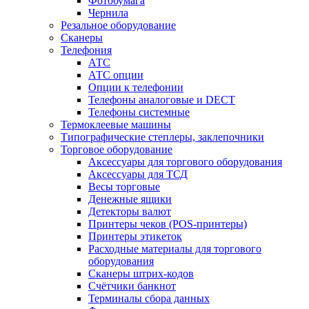
Фотобумага
Чернила
Резальное оборудование
Сканеры
Телефония
АТС
АТС опции
Опции к телефонии
Телефоны аналоговые и DECT
Телефоны системные
Термоклеевые машины
Типографические степлеры, заклепочники
Торговое оборудование
Аксессуары для торгового оборудования
Аксессуары для ТСД
Весы торговые
Денежные ящики
Детекторы валют
Принтеры чеков (POS-принтеры)
Принтеры этикеток
Расходные материалы для торгового
оборудования
Сканеры штрих-кодов
Счётчики банкнот
Терминалы сбора данных