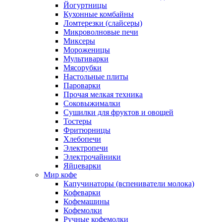
Йогуртницы
Кухонные комбайны
Ломтерезки (слайсеры)
Микроволновые печи
Миксеры
Мороженицы
Мультиварки
Мясорубки
Настольные плиты
Пароварки
Прочая мелкая техника
Соковыжималки
Сушилки для фруктов и овощей
Тостеры
Фритюрницы
Хлебопечи
Электропечи
Электрочайники
Яйцеварки
Мир кофе
Капучинаторы (вспениватели молока)
Кофеварки
Кофемашины
Кофемолки
Ручные кофемолки