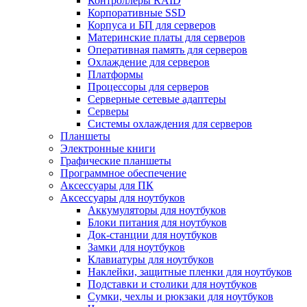
Контроллеры RAID
Корпоративные SSD
Корпуса и БП для серверов
Материнские платы для серверов
Оперативная память для серверов
Охлаждение для серверов
Платформы
Процессоры для серверов
Серверные сетевые адаптеры
Серверы
Системы охлаждения для серверов
Планшеты
Электронные книги
Графические планшеты
Программное обеспечение
Аксессуары для ПК
Аксессуары для ноутбуков
Аккумуляторы для ноутбуков
Блоки питания для ноутбуков
Док-станции для ноутбуков
Замки для ноутбуков
Клавиатуры для ноутбуков
Наклейки, защитные пленки для ноутбуков
Подставки и столики для ноутбуков
Сумки, чехлы и рюкзаки для ноутбуков