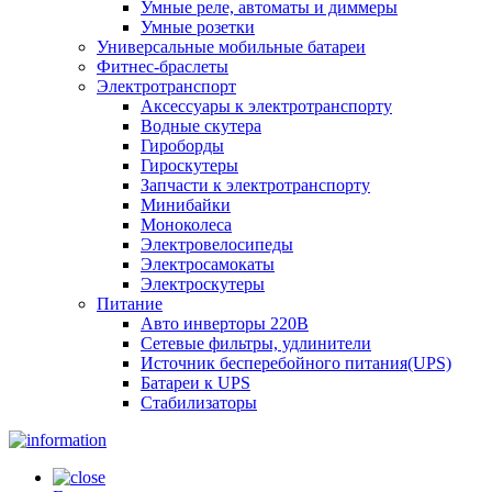
Умные реле, автоматы и диммеры
Умные розетки
Универсальные мобильные батареи
Фитнес-браслеты
Электротранспорт
Аксессуары к электротранспорту
Водные скутера
Гироборды
Гироскутеры
Запчасти к электротранспорту
Минибайки
Моноколеса
Электровелосипеды
Электросамокаты
Электроскутеры
Питание
Авто инверторы 220В
Сетевые фильтры, удлинители
Источник бесперебойного питания(UPS)
Батареи к UPS
Стабилизаторы