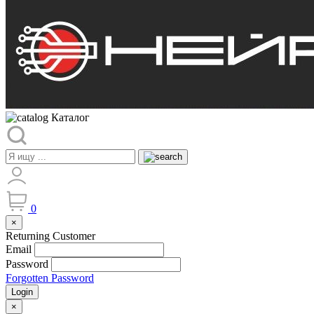
Каталог
0
×
Returning Customer
Email
Password
Forgotten Password
Login
×