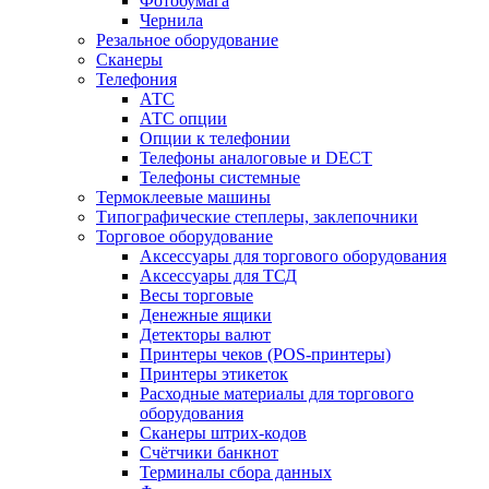
Фотобумага
Чернила
Резальное оборудование
Сканеры
Телефония
АТС
АТС опции
Опции к телефонии
Телефоны аналоговые и DECT
Телефоны системные
Термоклеевые машины
Типографические степлеры, заклепочники
Торговое оборудование
Аксессуары для торгового оборудования
Аксессуары для ТСД
Весы торговые
Денежные ящики
Детекторы валют
Принтеры чеков (POS-принтеры)
Принтеры этикеток
Расходные материалы для торгового
оборудования
Сканеры штрих-кодов
Счётчики банкнот
Терминалы сбора данных