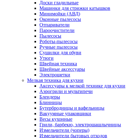
Доски гладильные
Машинки для стрижки катышков
Минимойки (АВД)
Оконные пылесосы
Отпариватели
Пароочистители
Пылесосы
Роботы-пылесосы
Ручные пылесосы
Сушилки для обуви
Утюги
Швейная техника
Швейные аксессуары
Электрощетки
Мелкая техника для кухни
Аксессуары к мелкой технике для кухни
Аэрогрили и мультипечи
Блендеры
Блинницы
Бутербродницы и вафельницы
Вакуумные упаковщики
Весы кухонные
Грили, барбекю, электрошашлычницы
Измельчители (чоперы)
Измельчители бытовых отходов