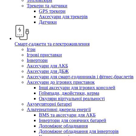
Тепловізори
Трекери та датчики
GPS трекери
Аксесуари для трекерів
Датчики
Смарт-гаджети та електроживлення
Ігри
Ігрові приставки
Інвертори
Аксесуари для АКБ
Аксесуари для ДБЖ
Аксесуари для смарт-годинників і фітнес-браслетів
Аксесуари до ігрових приставок
Інші аксесуари для ігрових консолей
Геймпади, джойстики, керма
Окуляри віртуальної реальності
Акумуляторні батареї
Альтернативні джерела енергії
BMS та аксесуари для АКБ
Інвертори для сонячних батарей
Допоміжне обладнання
Допоміжне обладнання для інверторів