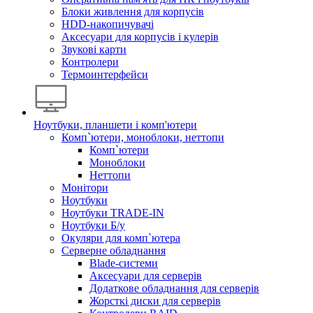
Блоки живлення для корпусів
HDD-накопичувачі
Аксесуари для корпусів і кулерів
Звукові карти
Контролери
Термоинтерфейси
Ноутбуки, планшети і комп'ютери
Комп`ютери, моноблоки, неттопи
Комп`ютери
Моноблоки
Неттопи
Монітори
Ноутбуки
Ноутбуки TRADE-IN
Ноутбуки Б/у
Окуляри для комп`ютера
Серверне обладнання
Blade-системи
Аксесуари для серверів
Додаткове обладнання для серверів
Жорсткі диски для серверів