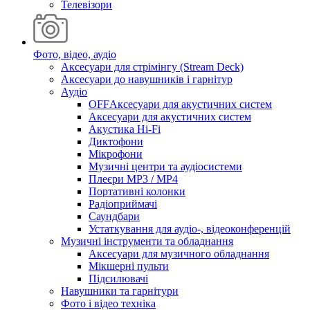
Телевізори
Фото, відео, аудіо
Аксесуари для стрімінгу (Stream Deck)
Аксесуари до навушників і гарнітур
Аудіо
OFFАксесуари для акустичних систем
Аксесуари для акустичних систем
Акустика Hi-Fi
Диктофони
Мікрофони
Музичні центри та аудіосистеми
Плеєри MP3 / MP4
Портативні колонки
Радіоприймачі
Саундбари
Устаткування для аудіо-, відеоконференцій
Музичні інструменти та обладнання
Аксесуари для музичного обладнання
Мікшерні пульти
Підсилювачі
Навушники та гарнітури
Фото і відео техніка