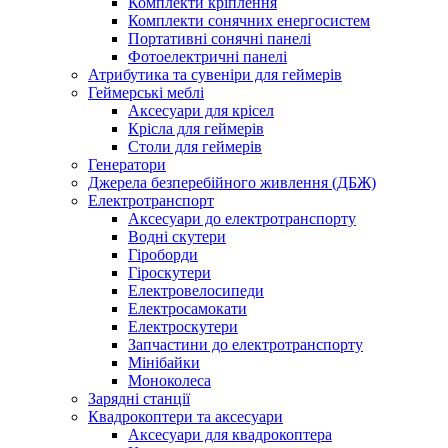
Комплекти кріплення
Комплекти сонячних енергосистем
Портативні сонячні панелі
Фотоелектричні панелі
Атрибутика та сувеніри для геймерів
Геймерські меблі
Аксесуари для крісел
Крісла для геймерів
Столи для геймерів
Генератори
Джерела безперебійного живлення (ДБЖ)
Електротранспорт
Аксесуари до електротранспорту
Водні скутери
Гіроборди
Гіроскутери
Електровелосипеди
Електросамокати
Електроскутери
Запчастини до електротранспорту
Мінібайки
Моноколеса
Зарядні станції
Квадрокоптери та аксесуари
Аксесуари для квадрокоптера