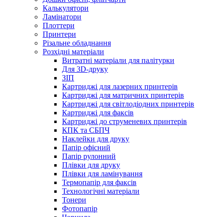
Калькулятори
Ламінатори
Плоттери
Принтери
Різальне обладнання
Розхідні матеріали
Витратні матеріали для палітурки
Для 3D-друку
ЗІП
Картриджі для лазерних принтерів
Картриджі для матричних принтерів
Картриджі для світлодіодних принтерів
Картриджі для факсів
Картриджі до струменевих принтерів
КПК та СБПЧ
Наклейки для друку
Папір офісний
Папір рулонний
Плівки для друку
Плівки для ламінування
Термопапір для факсів
Технологічні матеріали
Тонери
Фотопапір