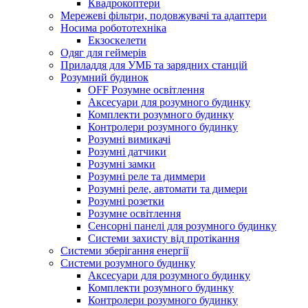
Квадрокоптери
Мережеві фільтри, подовжувачі та адаптери
Носима робототехніка
Екзоскелети
Одяг для геймерів
Приладдя для УМБ та зарядних станцій
Розумний будинок
OFF Розумне освітлення
Аксесуари для розумного будинку
Комплекти розумного будинку
Контролери розумного будинку
Розумні вимикачі
Розумні датчики
Розумні замки
Розумні реле та диммери
Розумні реле, автомати та димери
Розумні розетки
Розумне освітлення
Сенсорні панелі для розумного будинку
Системи захисту від протікання
Системи зберігання енергії
Системи розумного будинку
Аксесуари для розумного будинку
Комплекти розумного будинку
Контролери розумного будинку