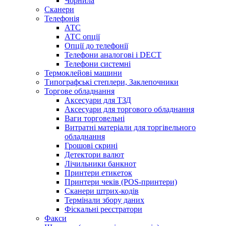
Чорнила
Сканери
Телефонія
АТС
АТС опції
Опції до телефонії
Телефони аналогові і DECT
Телефони системні
Термоклейові машини
Типографські степлери, Заклепочники
Торгове обладнання
Аксесуари для ТЗД
Аксесуари для торгового обладнання
Ваги торговельні
Витратні матеріали для торгівельного
обладнання
Грошові скрині
Детектори валют
Лічильники банкнот
Принтери етикеток
Принтери чеків (POS-принтери)
Сканери штрих-кодів
Термінали збору даних
Фіскальні реєстратори
Факси