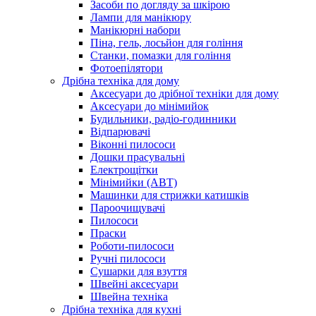
Засоби по догляду за шкірою
Лампи для манікюру
Манікюрні набори
Піна, гель, лосьйон для гоління
Станки, помазки для гоління
Фотоепілятори
Дрібна техніка для дому
Аксесуари до дрібної техніки для дому
Аксесуари до мінімийок
Будильники, радіо-годинники
Відпарювачі
Віконні пилососи
Дошки прасувальні
Електрощітки
Мінімийки (АВТ)
Машинки для стрижки катишків
Пароочищувачі
Пилососи
Праски
Роботи-пилососи
Ручні пилососи
Сушарки для взуття
Швейні аксесуари
Швейна техніка
Дрібна техніка для кухні