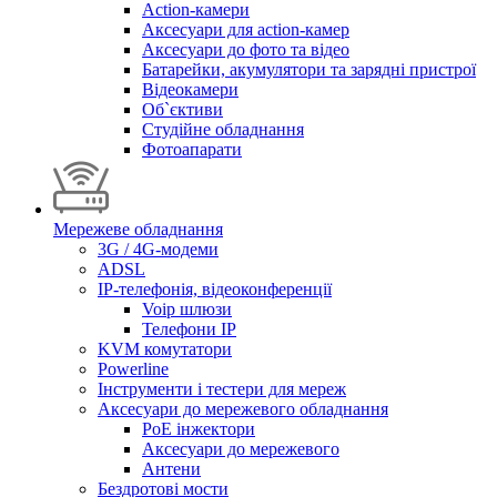
Action-камери
Аксесуари для action-камер
Аксесуари до фото та відео
Батарейки, акумулятори та зарядні пристрої
Відеокамери
Об`єктиви
Студійне обладнання
Фотоапарати
Мережеве обладнання
3G / 4G-модеми
ADSL
IP-телефонія, відеоконференції
Voip шлюзи
Телефони IP
KVM комутатори
Powerline
Інструменти і тестери для мереж
Аксесуари до мережевого обладнання
PoE інжектори
Аксесуари до мережевого
Антени
Бездротові мости