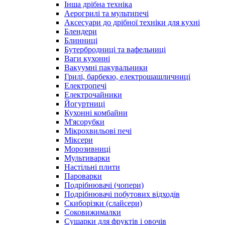
Інша дрібна техніка
Аерогрилі та мультипечі
Аксесуари до дрібної техніки для кухні
Блендери
Блинниці
Бутербродниці та вафельниці
Ваги кухонні
Вакуумні пакувальники
Грилі, барбекю, електрошашличниці
Електропечі
Електрочайники
Йогуртниці
Кухонні комбайни
М'ясорубки
Мікрохвильові печі
Міксери
Морозивниці
Мультиварки
Настільні плити
Пароварки
Подрібнювачі (чопери)
Подрібнювачі побутових відходів
Скиборізки (слайсери)
Соковижималки
Сушарки для фруктів і овочів