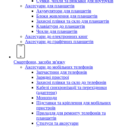
Сумки, чохли та рюкзаки для ноутбуків
Аксесуари для планшетів
Акумулятори для планшетів
Блоки живлення для планшетів
Захисні плівки та скло для планшетів
Клавіатури до планшетів
Чохли для планшетів
Аксесуари до електронних книг
Аксесуари дo графічних планшетів
Смартфони, засоби зв'язку
Аксесуари до мобільних телефонів
Запчастини для телефонів
Зарядні пристрої
Захисні плівки та скло до телефонів
Кабелі синхронізації та перехідники
(адаптери)
Моноподи
Підставки та кріплення для мобільних
пристроїв
Приладдя для ремонту телефонів та
планшетів
Стилуси та аксесуари