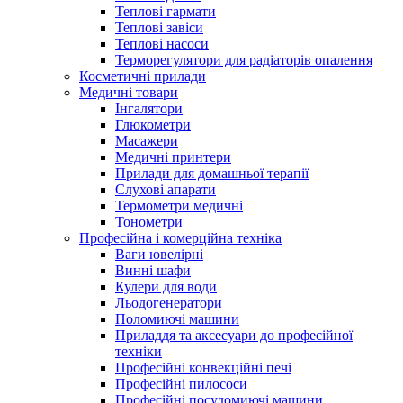
Теплові гармати
Теплові завіси
Теплові насоси
Терморегулятори для радіаторів опалення
Косметичні прилади
Медичні товари
Інгалятори
Глюкометри
Масажери
Медичні принтери
Прилади для домашньої терапії
Слухові апарати
Термометри медичні
Тонометри
Професійна і комерційна техніка
Ваги ювелірні
Винні шафи
Кулери для води
Льодогенератори
Поломиючі машини
Приладдя та аксесуари до професійної
техніки
Професійні конвекційні печі
Професійні пилососи
Професійні посудомиючі машини