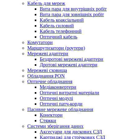
Кабель для мереж
Вита пара для внутрішніх робіт
Вита пара для зовнішніх робіт
Кабель коаксіальний
Кабель силовий
Кабель телефонний
Оптичний кабель
Комутатори
Маршрутизатори (роутери)
Мережеві адаптери
Бездротові мережеві адаптери
Дротові мережеві адаптери
Мережеві сховища
Обладнання PON
Оптичне обладнання
Медіаконвертери
Оптичні витратні матеріали
Оптичні модулі
Оптичні патч-корди
Пасивне мережеве обладнання
Конектори
Стяжки
Системи зберігання даних
Аксесуари для дискових СЗД
Картриджі для стрічкових СЗД