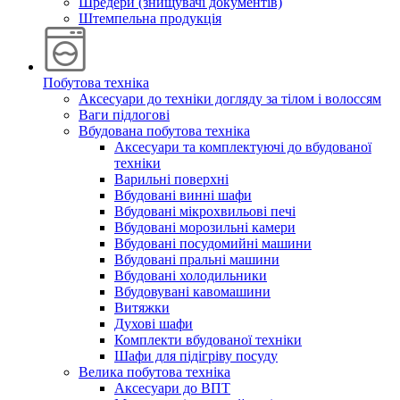
Шредери (знищувачі документів)
Штемпельна продукція
Побутова техніка
Аксесуари до техніки догляду за тілом і волоссям
Ваги підлогові
Вбудована побутова техніка
Аксесуари та комплектуючі до вбудованої
техніки
Варильні поверхні
Вбудовані винні шафи
Вбудовані мікрохвильові печі
Вбудовані морозильні камери
Вбудовані посудомийні машини
Вбудовані пральні машини
Вбудовані холодильники
Вбудовувані кавомашини
Витяжки
Духові шафи
Комплекти вбудованої техніки
Шафи для підігріву посуду
Велика побутова техніка
Аксесуари до ВПТ