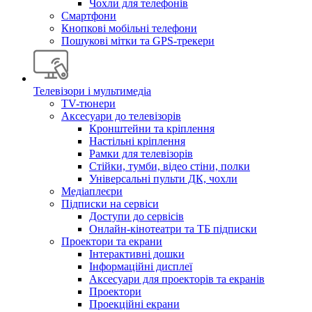
Чохли для телефонів
Смартфони
Кнопкові мобільні телефони
Пошукові мітки та GPS-трекери
Телевізори і мультимедіа
TV-тюнери
Аксесуари до телевізорів
Кронштейни та кріплення
Настільні кріплення
Рамки для телевізорів
Стійки, тумби, відео стіни, полки
Універсальні пульти ДК, чохли
Медіаплеєри
Підписки на сервіси
Доступи до сервісів
Онлайн-кінотеатри та ТБ підписки
Проектори та екрани
Інтерактивні дошки
Інформаційні дисплеї
Аксесуари для проекторів та екранів
Проектори
Проекційні екрани