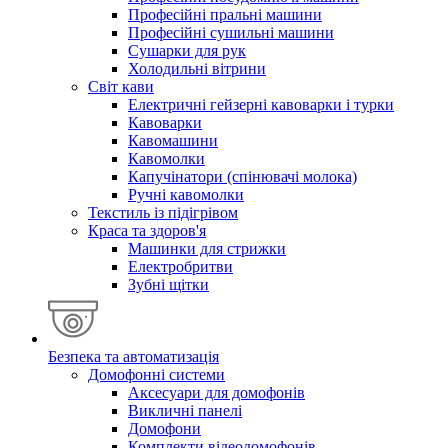
Професійні пральні машини
Професійні сушильні машини
Сушарки для рук
Холодильні вітрини
Світ кави
Електричні гейзерні кавоварки і турки
Кавоварки
Кавомашини
Кавомолки
Капучінатори (спінювачі молока)
Ручні кавомолки
Текстиль із підігрівом
Краса та здоров'я
Машинки для стрижки
Електробритви
Зубні щітки
Безпека та автоматизація
Домофонні системи
Аксесуари для домофонів
Викличні панелі
Домофони
Комплекти відеодомофонів