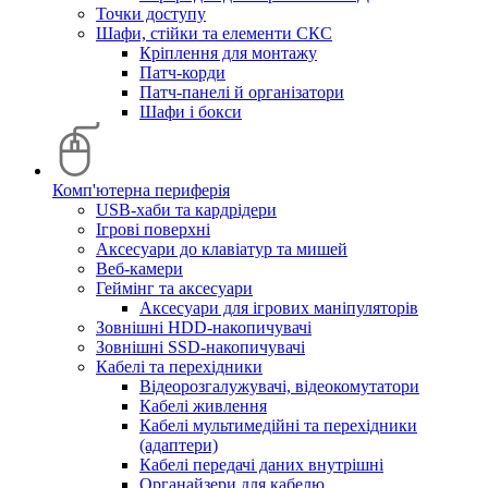
Точки доступу
Шафи, стійки та елементи СКС
Кріплення для монтажу
Патч-корди
Патч-панелі й організатори
Шафи і бокси
Комп'ютерна периферія
USB-хаби та кардрідери
Ігрові поверхні
Аксесуари до клавіатур та мишей
Веб-камери
Геймінг та аксесуари
Аксесуари для ігрових маніпуляторів
Зовнішні HDD-накопичувачі
Зовнішні SSD-накопичувачі
Кабелі та перехідники
Відеорозгалужувачі, відеокомутатори
Кабелі живлення
Кабелі мультимедійні та перехідники
(адаптери)
Кабелі передачі даних внутрішні
Органайзери для кабелю