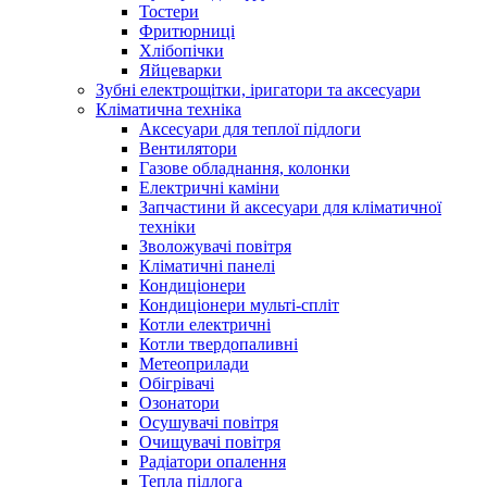
Тостери
Фритюрниці
Хлібопічки
Яйцеварки
Зубні електрощітки, іригатори та аксесуари
Кліматична техніка
Аксесуари для теплої підлоги
Вентилятори
Газове обладнання, колонки
Електричні каміни
Запчастини й аксесуари для кліматичної
техніки
Зволожувачі повітря
Кліматичні панелі
Кондиціонери
Кондиціонери мульті-спліт
Котли електричні
Котли твердопаливні
Метеоприлади
Обігрівачі
Озонатори
Осушувачі повітря
Очищувачі повітря
Радіатори опалення
Тепла підлога