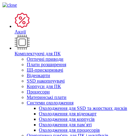
Акції
Комплектуючі для ПК
Оптичні приводи
Плати розширення
ШІ-прискорювачі
Відеокарти
SSD накопичувачі
Корпуси для ПК
Процесори
Материнські плати
Системи охолодження
Охолодження для SSD та жорстких дисків
Охолодження для відеокарт
Охолодження для корпусів
Охолодження для пам`яті
Охолодження для процесорів
Оперативна пам'ять для ПК і ноутбуків