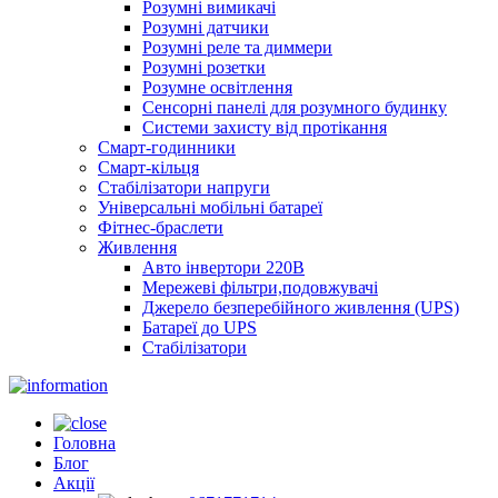
Розумні вимикачі
Розумні датчики
Розумні реле та диммери
Розумні розетки
Розумне освітлення
Сенсорні панелі для розумного будинку
Системи захисту від протікання
Смарт-годинники
Смарт-кільця
Стабілізатори напруги
Універсальні мобільні батареї
Фітнес-браслети
Живлення
Авто інвертори 220В
Мережеві фільтри,подовжувачі
Джерело безперебійного живлення (UPS)
Батареї до UPS
Стабілізатори
Головна
Блог
Акції