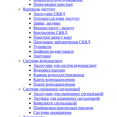
Переговорні пристрої
Контроль доступу
Аксесуари СККД
Готельні системи доступу
Замки, засувки
Кнопки входу / виходу
Контролери СККД
Пристрої запису карт
Програмне забезпечення СККД
Турнікети
Цифрові кодові панелі
Зчитувачі
Системи відеонагляду
Аксесуари для систем відеонагляду
Відеореєстратори
Камери відеоспостереження
Карти відеозахоплення
Плати відеозахоплення
Системи охоронної сигналізації
Аксесуари для охоронних сигналізацій
Датчики для охоронних сигналізацій
Комплекти сигналізацій
Приймально-контрольні прилади
Системи оповіщення