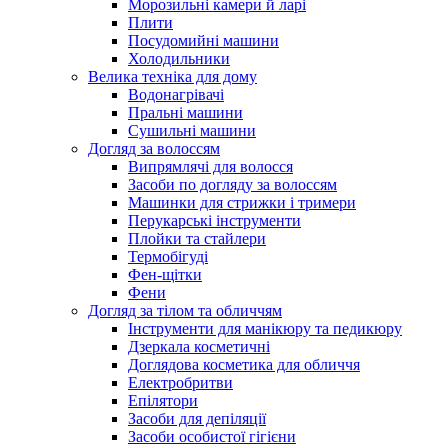
Морозильні камери й ларі
Плити
Посудомийні машини
Холодильники
Велика техніка для дому
Водонагрівачі
Пральні машини
Сушильні машини
Догляд за волоссям
Випрямлячі для волосся
Засоби по догляду за волоссям
Машинки для стрижки і тримери
Перукарські інструменти
Плойки та стайлери
Термобігуді
Фен-щітки
Фени
Догляд за тілом та обличчям
Інструменти для манікюру та педикюру
Дзеркала косметичні
Доглядова косметика для обличчя
Електробритви
Епілятори
Засоби для депіляції
Засоби особистої гігієни