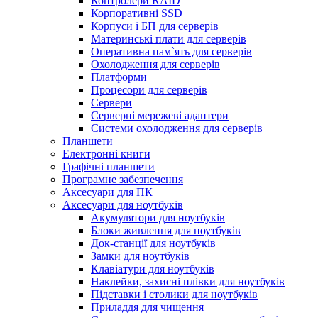
Контролери RAID
Корпоративні SSD
Корпуси і БП для серверів
Материнські плати для серверів
Оперативна пам`ять для серверів
Охолодження для серверів
Платформи
Процесори для серверів
Сервери
Серверні мережеві адаптери
Системи охолодження для серверів
Планшети
Електронні книги
Графічні планшети
Програмне забезпечення
Аксесуари для ПК
Аксесуари для ноутбуків
Акумулятори для ноутбуків
Блоки живлення для ноутбуків
Док-станції для ноутбуків
Замки для ноутбуків
Клавіатури для ноутбуків
Наклейки, захисні плівки для ноутбуків
Підставки і столики для ноутбуків
Приладдя для чищення