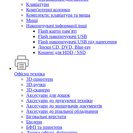
Клавіатури
Комп'ютерні колонки
Комплекти: клавіатура та миша
Миші
Накопичувачі інформації інші
Flash карти пам`яті
Flash накопичувачі USB
Flash накопичувачі USB під нанесення
Диски CD, DVD, Blue-ray
Кишені для HDD / SSD
Офісна техніка
3D-принтери
3D-ручки
3D-сканери
Аксесуари для дошок
Аксесуари до друкуючої техніки
Аксесуари до знищувачів документів
Аксесуари до різальної обладнання
Біговальні верстати
Біндери
БФП та принтери
Дошки офісні, фліпчарти