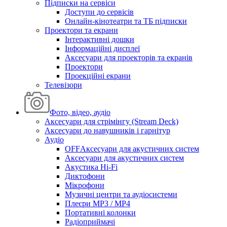
Підписки на сервіси
Доступи до сервісів
Онлайн-кінотеатри та ТБ підписки
Проектори та екрани
Інтерактивні дошки
Інформаційні дисплеї
Аксесуари для проекторів та екранів
Проектори
Проекційні екрани
Телевізори
Фото, відео, аудіо
Аксесуари для стрімінгу (Stream Deck)
Аксесуари до навушників і гарнітур
Аудіо
OFFАксесуари для акустичних систем
Аксесуари для акустичних систем
Акустика Hi-Fi
Диктофони
Мікрофони
Музичні центри та аудіосистеми
Плеєри MP3 / MP4
Портативні колонки
Радіоприймачі