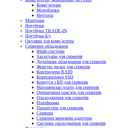
Комп`ютери
Моноблоки
Неттопи
Монітори
Ноутбуки
Ноутбуки TRADE-IN
Ноутбуки Б/у
Окуляри для комп`ютера
Серверне обладнання
Blade-системи
Аксесуари для серверів
Додаткове обладнання для серверів
Жорсткі диски для серверів
Контролери RAID
Корпоративні SSD
Корпуси і БП для серверів
Материнські плати для серверів
Оперативна пам`ять для серверів
Охолодження для серверів
Платформи
Процесори для серверів
Сервери
Серверні мережеві адаптери
Системи охолодження для серверів