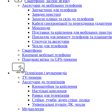
Смартфони, засоби зв'язку
Аксесуари до мобільних телефонів
Запчастини для телефонів
Зарядні пристрої
Захисні плівки та скло до телефонів
Кабелі синхронізації та перехідники (адаптери
Моноподи
Підставки та кріплення для мобільних пристр
Приладдя для ремонту телефонів та планшетів
Стилуси та аксесуари
Чохли для телефонів
Смартфони
Кнопкові мобільні телефони
Пошукові мітки та GPS-трекери
Телевізори і мультимедіа
TV-тюнери
Аксесуари до телевізорів
Кронштейни та кріплення
Настільні кріплення
Рамки для телевізорів
Стійки, тумби, відео стіни, полки
Універсальні пульти ДК, чохли
Медіаплеєри