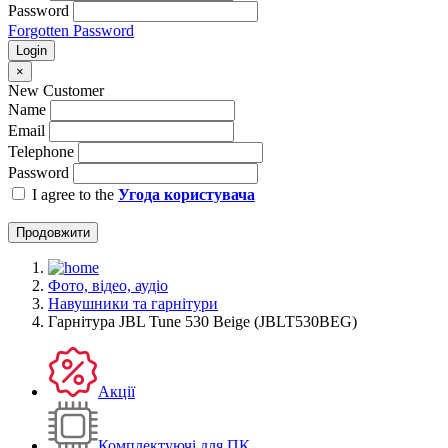
Password
Forgotten Password
Login
×
New Customer
Name
Email
Telephone
Password
I agree to the
Угода користувача
Продовжити
Фото, відео, аудіо
Навушники та гарнітури
Гарнiтура JBL Tune 530 Beige (JBLT530BEG)
Акції
Комплектуючі для ПК