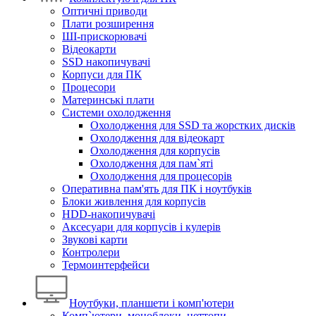
Оптичні приводи
Плати розширення
ШІ-прискорювачі
Відеокарти
SSD накопичувачі
Корпуси для ПК
Процесори
Материнські плати
Системи охолодження
Охолодження для SSD та жорстких дисків
Охолодження для відеокарт
Охолодження для корпусів
Охолодження для пам`яті
Охолодження для процесорів
Оперативна пам'ять для ПК і ноутбуків
Блоки живлення для корпусів
HDD-накопичувачі
Аксесуари для корпусів і кулерів
Звукові карти
Контролери
Термоинтерфейси
Ноутбуки, планшети і комп'ютери
Комп`ютери, моноблоки, неттопи