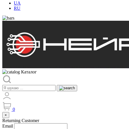
UA
RU
Каталог
0
×
Returning Customer
Email