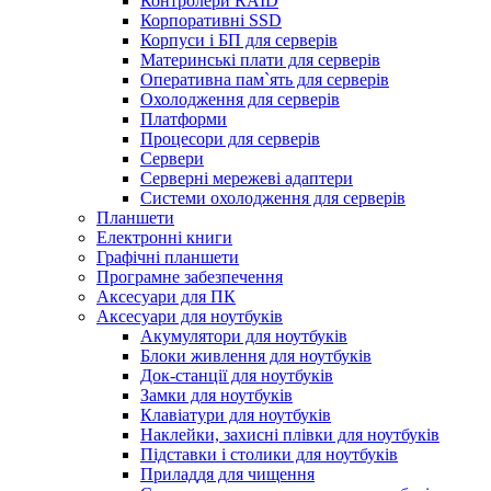
Контролери RAID
Корпоративні SSD
Корпуси і БП для серверів
Материнські плати для серверів
Оперативна пам`ять для серверів
Охолодження для серверів
Платформи
Процесори для серверів
Сервери
Серверні мережеві адаптери
Системи охолодження для серверів
Планшети
Електронні книги
Графічні планшети
Програмне забезпечення
Аксесуари для ПК
Аксесуари для ноутбуків
Акумулятори для ноутбуків
Блоки живлення для ноутбуків
Док-станції для ноутбуків
Замки для ноутбуків
Клавіатури для ноутбуків
Наклейки, захисні плівки для ноутбуків
Підставки і столики для ноутбуків
Приладдя для чищення