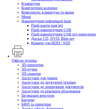
Клавіатури
Комп'ютерні колонки
Комплекти: клавіатура та миша
Миші
Накопичувачі інформації інші
Flash карти пам`яті
Flash накопичувачі USB
Flash накопичувачі USB під нанесення
Диски CD, DVD, Blue-ray
Кишені для HDD / SSD
Офісна техніка
3D-принтери
3D-ручки
3D-сканери
Аксесуари для дошок
Аксесуари до друкуючої техніки
Аксесуари до знищувачів документів
Аксесуари до різальної обладнання
Біговальні верстати
Біндери
БФП та принтери
Дошки офісні, фліпчарти