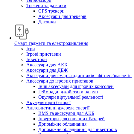
Тепловізори
Трекери та датчики
GPS трекери
Аксесуари для трекерів
Датчики
Смарт-гаджети та електроживлення
Ігри
Ігрові приставки
Інвертори
Аксесуари для АКБ
Аксесуари для ДБЖ
Аксесуари для смарт-годинників і фітнес-браслетів
Аксесуари до ігрових приставок
Інші аксесуари для ігрових консолей
Геймпади, джойстики, керма
Окуляри віртуальної реальності
Акумуляторні батареї
Альтернативні джерела енергії
BMS та аксесуари для АКБ
Інвертори для сонячних батарей
Допоміжне обладнання
Допоміжне обладнання для інверторів