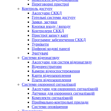
Переговорні пристрої
Контроль доступу
Аксесуари СККД
Готельні системи доступу
Замки, засувки
Кнопки входу / виходу
Контролери СККД
Пристрої запису карт
Програмне забезпечення СККД
Турнікети
Цифрові кодові панелі
Зчитувачі
Системи відеонагляду
Аксесуари для систем відеонагляду
Відеореєстратори
Камери відеоспостереження
Карти відеозахоплення
Плати відеозахоплення
Системи охоронної сигналізації
Аксесуари для охоронних сигналізацій
Датчики для охоронних сигналізацій
Комплекти сигналізацій
Приймально-контрольні прилади
Системи оповіщення