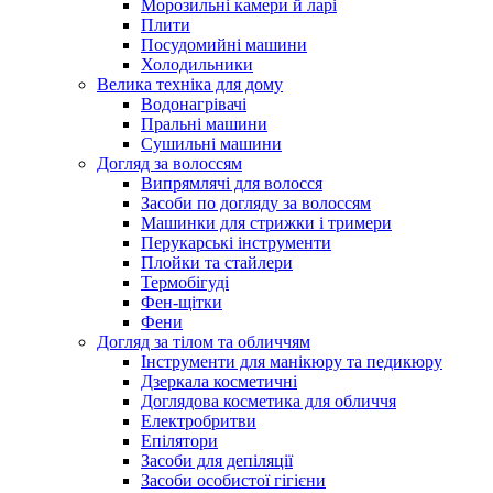
Морозильні камери й ларі
Плити
Посудомийні машини
Холодильники
Велика техніка для дому
Водонагрівачі
Пральні машини
Сушильні машини
Догляд за волоссям
Випрямлячі для волосся
Засоби по догляду за волоссям
Машинки для стрижки і тримери
Перукарські інструменти
Плойки та стайлери
Термобігуді
Фен-щітки
Фени
Догляд за тілом та обличчям
Інструменти для манікюру та педикюру
Дзеркала косметичні
Доглядова косметика для обличчя
Електробритви
Епілятори
Засоби для депіляції
Засоби особистої гігієни