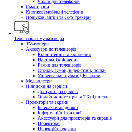
Чохли для телефонів
Смартфони
Кнопкові мобільні телефони
Пошукові мітки та GPS-трекери
Телевізори і мультимедіа
TV-тюнери
Аксесуари до телевізорів
Кронштейни та кріплення
Настільні кріплення
Рамки для телевізорів
Стійки, тумби, відео стіни, полки
Універсальні пульти ДК, чохли
Медіаплеєри
Підписки на сервіси
Доступи до сервісів
Онлайн-кінотеатри та ТБ підписки
Проектори та екрани
Інтерактивні дошки
Інформаційні дисплеї
Аксесуари для проекторів та екранів
Проектори
Проекційні екрани