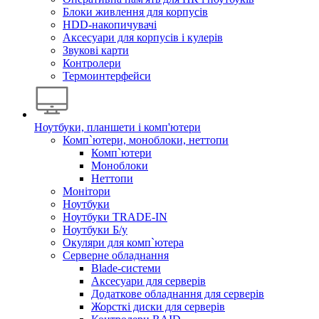
Блоки живлення для корпусів
HDD-накопичувачі
Аксесуари для корпусів і кулерів
Звукові карти
Контролери
Термоинтерфейси
Ноутбуки, планшети і комп'ютери
Комп`ютери, моноблоки, неттопи
Комп`ютери
Моноблоки
Неттопи
Монітори
Ноутбуки
Ноутбуки TRADE-IN
Ноутбуки Б/у
Окуляри для комп`ютера
Серверне обладнання
Blade-системи
Аксесуари для серверів
Додаткове обладнання для серверів
Жорсткі диски для серверів