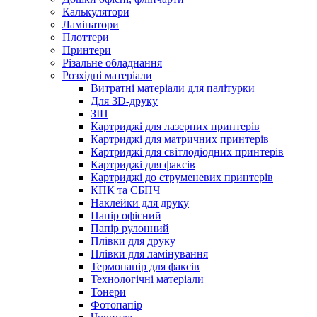
Калькулятори
Ламінатори
Плоттери
Принтери
Різальне обладнання
Розхідні матеріали
Витратні матеріали для палітурки
Для 3D-друку
ЗІП
Картриджі для лазерних принтерів
Картриджі для матричних принтерів
Картриджі для світлодіодних принтерів
Картриджі для факсів
Картриджі до струменевих принтерів
КПК та СБПЧ
Наклейки для друку
Папір офісний
Папір рулонний
Плівки для друку
Плівки для ламінування
Термопапір для факсів
Технологічні матеріали
Тонери
Фотопапір