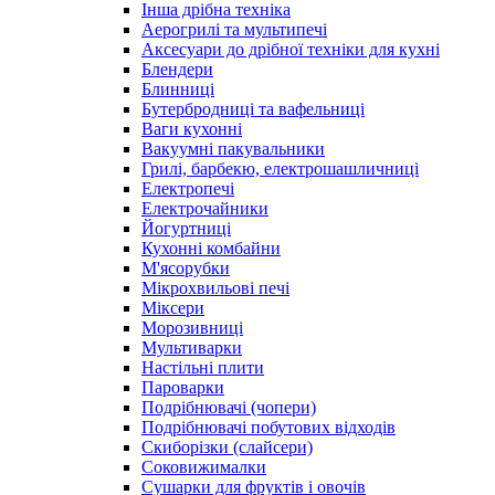
Інша дрібна техніка
Аерогрилі та мультипечі
Аксесуари до дрібної техніки для кухні
Блендери
Блинниці
Бутербродниці та вафельниці
Ваги кухонні
Вакуумні пакувальники
Грилі, барбекю, електрошашличниці
Електропечі
Електрочайники
Йогуртниці
Кухонні комбайни
М'ясорубки
Мікрохвильові печі
Міксери
Морозивниці
Мультиварки
Настільні плити
Пароварки
Подрібнювачі (чопери)
Подрібнювачі побутових відходів
Скиборізки (слайсери)
Соковижималки
Сушарки для фруктів і овочів