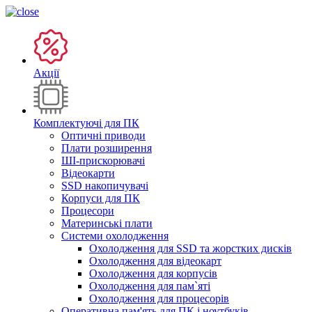
Акції
Комплектуючі для ПК
Оптичні приводи
Плати розширення
ШІ-прискорювачі
Відеокарти
SSD накопичувачі
Корпуси для ПК
Процесори
Материнські плати
Системи охолодження
Охолодження для SSD та жорстких дисків
Охолодження для відеокарт
Охолодження для корпусів
Охолодження для пам`яті
Охолодження для процесорів
Оперативна пам'ять для ПК і ноутбуків