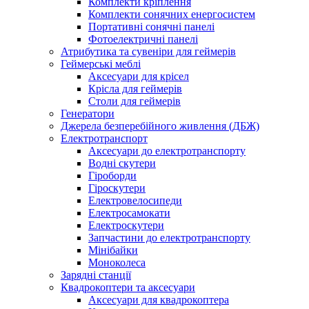
Комплекти кріплення
Комплекти сонячних енергосистем
Портативні сонячні панелі
Фотоелектричні панелі
Атрибутика та сувеніри для геймерів
Геймерські меблі
Аксесуари для крісел
Крісла для геймерів
Столи для геймерів
Генератори
Джерела безперебійного живлення (ДБЖ)
Електротранспорт
Аксесуари до електротранспорту
Водні скутери
Гіроборди
Гіроскутери
Електровелосипеди
Електросамокати
Електроскутери
Запчастини до електротранспорту
Мінібайки
Моноколеса
Зарядні станції
Квадрокоптери та аксесуари
Аксесуари для квадрокоптера