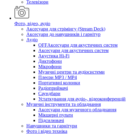
Телевізори
Фото, відео, аудіо
Аксесуари для стрімінгу (Stream Deck)
Аксесуари до навушників і гарнітур
Аудіо
OFFАксесуари для акустичних систем
Аксесуари для акустичних систем
Акустика Hi-Fi
Диктофони
Мікрофони
Музичні центри та аудіосистеми
Плеєри MP3 / MP4
Портативні колонки
Радіоприймачі
Саундбари
Устаткування для аудіо-, відеоконференцій
Музичні інструменти та обладнання
Аксесуари для музичного обладнання
Мікшерні пульти
Підсилювачі
Навушники та гарнітури
Фото і відео техніка