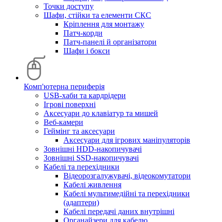
Точки доступу
Шафи, стійки та елементи СКС
Кріплення для монтажу
Патч-корди
Патч-панелі й організатори
Шафи і бокси
Комп'ютерна периферія
USB-хаби та кардрідери
Ігрові поверхні
Аксесуари до клавіатур та мишей
Веб-камери
Геймінг та аксесуари
Аксесуари для ігрових маніпуляторів
Зовнішні HDD-накопичувачі
Зовнішні SSD-накопичувачі
Кабелі та перехідники
Відеорозгалужувачі, відеокомутатори
Кабелі живлення
Кабелі мультимедійні та перехідники
(адаптери)
Кабелі передачі даних внутрішні
Органайзери для кабелю