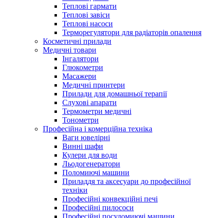
Теплові гармати
Теплові завіси
Теплові насоси
Терморегулятори для радіаторів опалення
Косметичні прилади
Медичні товари
Інгалятори
Глюкометри
Масажери
Медичні принтери
Прилади для домашньої терапії
Слухові апарати
Термометри медичні
Тонометри
Професійна і комерційна техніка
Ваги ювелірні
Винні шафи
Кулери для води
Льодогенератори
Поломиючі машини
Приладдя та аксесуари до професійної
техніки
Професійні конвекційні печі
Професійні пилососи
Професійні посудомиючі машини