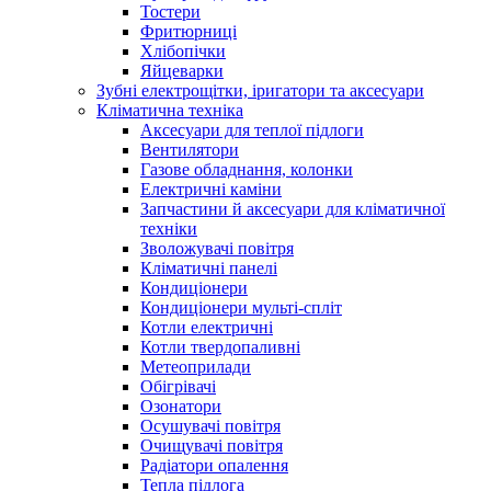
Тостери
Фритюрниці
Хлібопічки
Яйцеварки
Зубні електрощітки, іригатори та аксесуари
Кліматична техніка
Аксесуари для теплої підлоги
Вентилятори
Газове обладнання, колонки
Електричні каміни
Запчастини й аксесуари для кліматичної
техніки
Зволожувачі повітря
Кліматичні панелі
Кондиціонери
Кондиціонери мульті-спліт
Котли електричні
Котли твердопаливні
Метеоприлади
Обігрівачі
Озонатори
Осушувачі повітря
Очищувачі повітря
Радіатори опалення
Тепла підлога