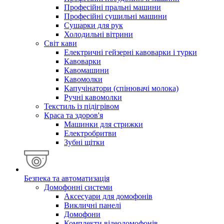
Професійні пральні машини
Професійні сушильні машини
Сушарки для рук
Холодильні вітрини
Світ кави
Електричні гейзерні кавоварки і турки
Кавоварки
Кавомашини
Кавомолки
Капучінатори (спінювачі молока)
Ручні кавомолки
Текстиль із підігрівом
Краса та здоров'я
Машинки для стрижки
Електробритви
Зубні щітки
Безпека та автоматизація
Домофонні системи
Аксесуари для домофонів
Викличні панелі
Домофони
Комплекти відеодомофонів