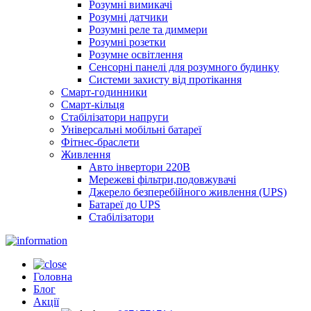
Розумні вимикачі
Розумні датчики
Розумні реле та диммери
Розумні розетки
Розумне освітлення
Сенсорні панелі для розумного будинку
Системи захисту від протікання
Смарт-годинники
Смарт-кільця
Стабілізатори напруги
Універсальні мобільні батареї
Фітнес-браслети
Живлення
Авто інвертори 220В
Мережеві фільтри,подовжувачі
Джерело безперебійного живлення (UPS)
Батареї до UPS
Стабілізатори
Головна
Блог
Акції