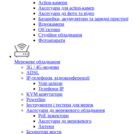
Action-камери
Аксесуари для action-камер
Аксесуари до фото та відео
Батарейки, акумулятори та зарядні пристрої
Відеокамери
Об`єктиви
Студійне обладнання
Фотоапарати
Мережеве обладнання
3G / 4G-модеми
ADSL
IP-телефонія, відеоконференції
Voip шлюзи
Телефони IP
KVM комутатори
Powerline
Інструменти і тестери для мереж
Аксесуари до мережевого обладнання
PoE інжектори
Аксесуари до мережевого
Антени
Бездротові мости