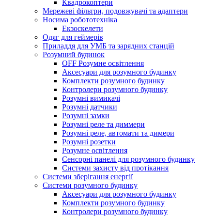
Квадрокоптери
Мережеві фільтри, подовжувачі та адаптери
Носима робототехніка
Екзоскелети
Одяг для геймерів
Приладдя для УМБ та зарядних станцій
Розумний будинок
OFF Розумне освітлення
Аксесуари для розумного будинку
Комплекти розумного будинку
Контролери розумного будинку
Розумні вимикачі
Розумні датчики
Розумні замки
Розумні реле та диммери
Розумні реле, автомати та димери
Розумні розетки
Розумне освітлення
Сенсорні панелі для розумного будинку
Системи захисту від протікання
Системи зберігання енергії
Системи розумного будинку
Аксесуари для розумного будинку
Комплекти розумного будинку
Контролери розумного будинку