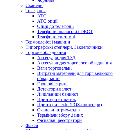
Чорнила
Сканери
Телефонія
АТС
АТС опції
Опції до телефонії
Телефони аналогові і DECT
Телефони системні
Термоклейові машини
Типографські степлери, Заклепочники
Торгове обладнання
Аксесуари для ТЗД
Аксесуари для торгового обладнання
Ваги торговельні
Витратні матеріали для торгівельного
обладнання
Грошові скрині
Детектори валют
Лічильники банкнот
Принтери етикеток
Принтери чеків (POS-принтери)
Сканери штрих-кодів
Термінали збору даних
Фіскальні реєстратори
Факси