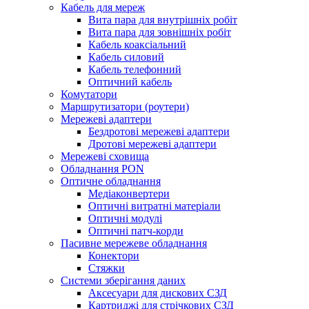
Кабель для мереж
Вита пара для внутрішніх робіт
Вита пара для зовнішніх робіт
Кабель коаксіальний
Кабель силовий
Кабель телефонний
Оптичний кабель
Комутатори
Маршрутизатори (роутери)
Мережеві адаптери
Бездротові мережеві адаптери
Дротові мережеві адаптери
Мережеві сховища
Обладнання PON
Оптичне обладнання
Медіаконвертери
Оптичні витратні матеріали
Оптичні модулі
Оптичні патч-корди
Пасивне мережеве обладнання
Конектори
Стяжки
Системи зберігання даних
Аксесуари для дискових СЗД
Картриджі для стрічкових СЗД