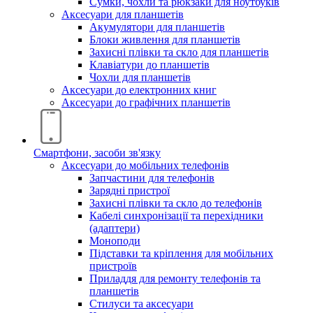
Сумки, чохли та рюкзаки для ноутбуків
Аксесуари для планшетів
Акумулятори для планшетів
Блоки живлення для планшетів
Захисні плівки та скло для планшетів
Клавіатури до планшетів
Чохли для планшетів
Аксесуари до електронних книг
Аксесуари дo графічних планшетів
Смартфони, засоби зв'язку
Аксесуари до мобільних телефонів
Запчастини для телефонів
Зарядні пристрої
Захисні плівки та скло до телефонів
Кабелі синхронізації та перехідники
(адаптери)
Моноподи
Підставки та кріплення для мобільних
пристроїв
Приладдя для ремонту телефонів та
планшетів
Стилуси та аксесуари