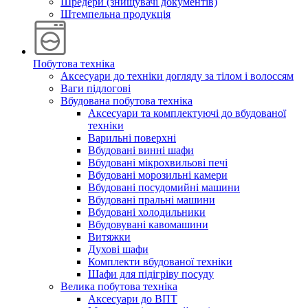
Шредери (знищувачі документів)
Штемпельна продукція
Побутова техніка
Аксесуари до техніки догляду за тілом і волоссям
Ваги підлогові
Вбудована побутова техніка
Аксесуари та комплектуючі до вбудованої
техніки
Варильні поверхні
Вбудовані винні шафи
Вбудовані мікрохвильові печі
Вбудовані морозильні камери
Вбудовані посудомийні машини
Вбудовані пральні машини
Вбудовані холодильники
Вбудовувані кавомашини
Витяжки
Духові шафи
Комплекти вбудованої техніки
Шафи для підігріву посуду
Велика побутова техніка
Аксесуари до ВПТ