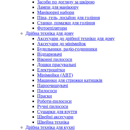
Засоби по догляду за шкірою
Лампи для манікюру
Манікюрні набори
Піна, гель, лосьйон для гоління
Станки, помазки для гоління
Фотоепілятори
Дрібна техніка для дому
Аксесуари до дрібної техніки для дому
Аксесуари до мінімийок
Будильники, радіо-годинники
Відпарювачі
Віконні пилососи
Дошки прасувальні
Електрощітки
Мінімийки (АВТ)
Машинки для стрижки катишків
Пароочищувачі
Пилососи
Праски
Роботи-пилососи
Ручні пилососи
Сушарки для взуття
Швейні аксесуари
Швейна техніка
Дрібна техніка для кухні