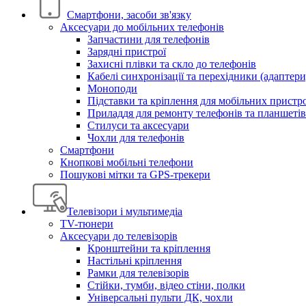
Смартфони, засоби зв'язку
Аксесуари до мобільних телефонів
Запчастини для телефонів
Зарядні пристрої
Захисні плівки та скло до телефонів
Кабелі синхронізації та перехідники (адаптери
Моноподи
Підставки та кріплення для мобільних пристр
Приладдя для ремонту телефонів та планшетів
Стилуси та аксесуари
Чохли для телефонів
Смартфони
Кнопкові мобільні телефони
Пошукові мітки та GPS-трекери
Телевізори і мультимедіа
TV-тюнери
Аксесуари до телевізорів
Кронштейни та кріплення
Настільні кріплення
Рамки для телевізорів
Стійки, тумби, відео стіни, полки
Універсальні пульти ДК, чохли