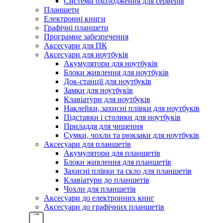
Системи охолодження для серверів
Планшети
Електронні книги
Графічні планшети
Програмне забезпечення
Аксесуари для ПК
Аксесуари для ноутбуків
Акумулятори для ноутбуків
Блоки живлення для ноутбуків
Док-станції для ноутбуків
Замки для ноутбуків
Клавіатури для ноутбуків
Наклейки, захисні плівки для ноутбуків
Підставки і столики для ноутбуків
Приладдя для чищення
Сумки, чохли та рюкзаки для ноутбуків
Аксесуари для планшетів
Акумулятори для планшетів
Блоки живлення для планшетів
Захисні плівки та скло для планшетів
Клавіатури до планшетів
Чохли для планшетів
Аксесуари до електронних книг
Аксесуари дo графічних планшетів