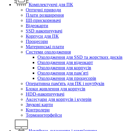
Комплектуючі для ПК
Оптичні приводи
Плати розширення
ШІ-прискорювачі
Відеокарти
SSD накопичувачі
Корпуси для ПК
Процесори
Материнські плати
Системи охолодження
Охолодження для SSD та жорстких дисків
Охолодження для відеокарт
Охолодження для корпусів
Охолодження для пам`яті
Охолодження для процесорів
Оперативна пам'ять для ПК і ноутбуків
Блоки живлення для корпусів
HDD-накопичувачі
Аксесуари для корпусів і кулерів
Звукові карти
Контролери
Термоинтерфейси
Ноутбуки, планшети і комп'ютери