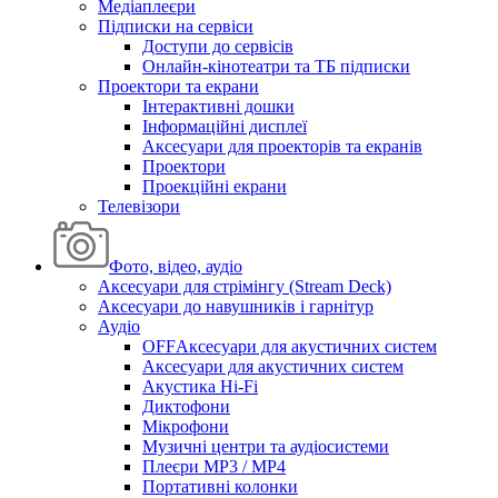
Медіаплеєри
Підписки на сервіси
Доступи до сервісів
Онлайн-кінотеатри та ТБ підписки
Проектори та екрани
Інтерактивні дошки
Інформаційні дисплеї
Аксесуари для проекторів та екранів
Проектори
Проекційні екрани
Телевізори
Фото, відео, аудіо
Аксесуари для стрімінгу (Stream Deck)
Аксесуари до навушників і гарнітур
Аудіо
OFFАксесуари для акустичних систем
Аксесуари для акустичних систем
Акустика Hi-Fi
Диктофони
Мікрофони
Музичні центри та аудіосистеми
Плеєри MP3 / MP4
Портативні колонки