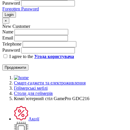
Password
Forgotten Password
Login
×
New Customer
Name
Email
Telephone
Password
I agree to the
Угода користувача
Продовжити
Смарт-гаджети та електроживлення
Геймерські меблі
Столи для геймерів
Комп`ютерний стіл GamePro GDC216
Акції