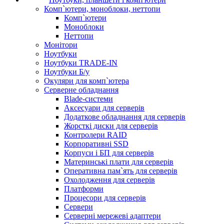
Комп`ютери, моноблоки, неттопи
Комп`ютери
Моноблоки
Неттопи
Монітори
Ноутбуки
Ноутбуки TRADE-IN
Ноутбуки Б/у
Окуляри для комп`ютера
Серверне обладнання
Blade-системи
Аксесуари для серверів
Додаткове обладнання для серверів
Жорсткі диски для серверів
Контролери RAID
Корпоративні SSD
Корпуси і БП для серверів
Материнські плати для серверів
Оперативна пам`ять для серверів
Охолодження для серверів
Платформи
Процесори для серверів
Сервери
Серверні мережеві адаптери