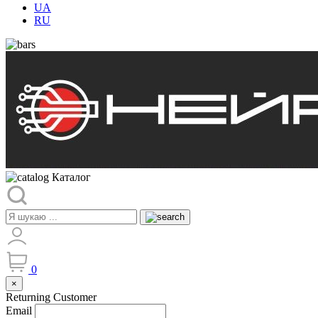
UA
RU
Каталог
0
×
Returning Customer
Email