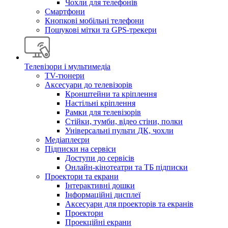
Чохли для телефонів
Смартфони
Кнопкові мобільні телефони
Пошукові мітки та GPS-трекери
Телевізори і мультимедіа
TV-тюнери
Аксесуари до телевізорів
Кронштейни та кріплення
Настільні кріплення
Рамки для телевізорів
Стійки, тумби, відео стіни, полки
Універсальні пульти ДК, чохли
Медіаплеєри
Підписки на сервіси
Доступи до сервісів
Онлайн-кінотеатри та ТБ підписки
Проектори та екрани
Інтерактивні дошки
Інформаційні дисплеї
Аксесуари для проекторів та екранів
Проектори
Проекційні екрани