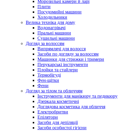
Морозильні камери й ларі
Плити
Посудомийні машини
Холодильники
Велика техніка для дому
Водонагрівачі
Пральні машини
Сушильні машини
Догляд за волоссям
Випрямлячі для волосся
Засоби по догляду за волоссям
Машинки для стрижки і тримери
Перукарські інструменти
Плойки та стайлери
Термобігуді
Фен-щітки
Фени
Догляд за тілом та обличчям
Інструменти для манікюру та педикюру
Дзеркала косметичні
Доглядова косметика для обличчя
Електробритви
Епілятори
Засоби для депіляції
Засоби особистої гігієни