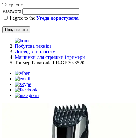
Telephone
Password
I agree to the
Угода користувача
Продовжити
Побутова техніка
Догляд за волоссям
Машинки для стрижки і тримери
Тример Panasonic ER-GB70-S520