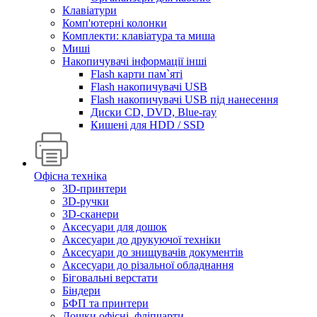
Клавіатури
Комп'ютерні колонки
Комплекти: клавіатура та миша
Миші
Накопичувачі інформації інші
Flash карти пам`яті
Flash накопичувачі USB
Flash накопичувачі USB під нанесення
Диски CD, DVD, Blue-ray
Кишені для HDD / SSD
Офісна техніка
3D-принтери
3D-ручки
3D-сканери
Аксесуари для дошок
Аксесуари до друкуючої техніки
Аксесуари до знищувачів документів
Аксесуари до різальної обладнання
Біговальні верстати
Біндери
БФП та принтери
Дошки офісні, фліпчарти