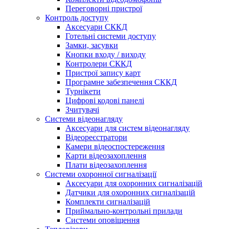
Переговорні пристрої
Контроль доступу
Аксесуари СККД
Готельні системи доступу
Замки, засувки
Кнопки входу / виходу
Контролери СККД
Пристрої запису карт
Програмне забезпечення СККД
Турнікети
Цифрові кодові панелі
Зчитувачі
Системи відеонагляду
Аксесуари для систем відеонагляду
Відеореєстратори
Камери відеоспостереження
Карти відеозахоплення
Плати відеозахоплення
Системи охоронної сигналізації
Аксесуари для охоронних сигналізацій
Датчики для охоронних сигналізацій
Комплекти сигналізацій
Приймально-контрольні прилади
Системи оповіщення