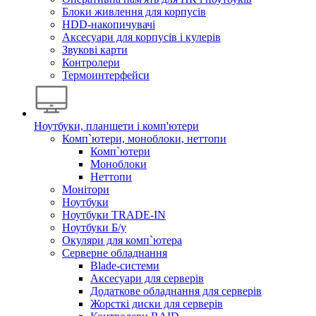
Блоки живлення для корпусів
HDD-накопичувачі
Аксесуари для корпусів і кулерів
Звукові карти
Контролери
Термоинтерфейси
Ноутбуки, планшети і комп'ютери
Комп`ютери, моноблоки, неттопи
Комп`ютери
Моноблоки
Неттопи
Монітори
Ноутбуки
Ноутбуки TRADE-IN
Ноутбуки Б/у
Окуляри для комп`ютера
Серверне обладнання
Blade-системи
Аксесуари для серверів
Додаткове обладнання для серверів
Жорсткі диски для серверів