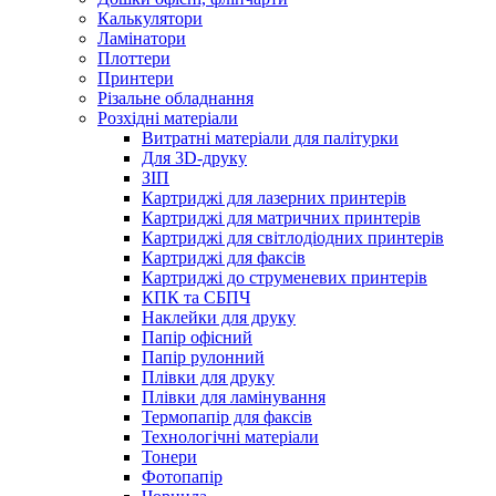
Калькулятори
Ламінатори
Плоттери
Принтери
Різальне обладнання
Розхідні матеріали
Витратні матеріали для палітурки
Для 3D-друку
ЗІП
Картриджі для лазерних принтерів
Картриджі для матричних принтерів
Картриджі для світлодіодних принтерів
Картриджі для факсів
Картриджі до струменевих принтерів
КПК та СБПЧ
Наклейки для друку
Папір офісний
Папір рулонний
Плівки для друку
Плівки для ламінування
Термопапір для факсів
Технологічні матеріали
Тонери
Фотопапір