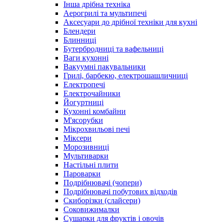
Інша дрібна техніка
Аерогрилі та мультипечі
Аксесуари до дрібної техніки для кухні
Блендери
Блинниці
Бутербродниці та вафельниці
Ваги кухонні
Вакуумні пакувальники
Грилі, барбекю, електрошашличниці
Електропечі
Електрочайники
Йогуртниці
Кухонні комбайни
М'ясорубки
Мікрохвильові печі
Міксери
Морозивниці
Мультиварки
Настільні плити
Пароварки
Подрібнювачі (чопери)
Подрібнювачі побутових відходів
Скиборізки (слайсери)
Соковижималки
Сушарки для фруктів і овочів