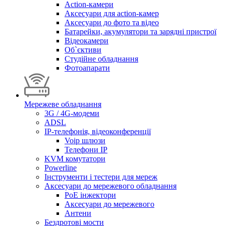
Action-камери
Аксесуари для action-камер
Аксесуари до фото та відео
Батарейки, акумулятори та зарядні пристрої
Відеокамери
Об`єктиви
Студійне обладнання
Фотоапарати
Мережеве обладнання
3G / 4G-модеми
ADSL
IP-телефонія, відеоконференції
Voip шлюзи
Телефони IP
KVM комутатори
Powerline
Інструменти і тестери для мереж
Аксесуари до мережевого обладнання
PoE інжектори
Аксесуари до мережевого
Антени
Бездротові мости