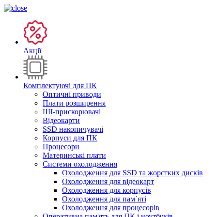
Акції
Комплектуючі для ПК
Оптичні приводи
Плати розширення
ШІ-прискорювачі
Відеокарти
SSD накопичувачі
Корпуси для ПК
Процесори
Материнські плати
Системи охолодження
Охолодження для SSD та жорстких дисків
Охолодження для відеокарт
Охолодження для корпусів
Охолодження для пам`яті
Охолодження для процесорів
Оперативна пам'ять для ПК і ноутбуків