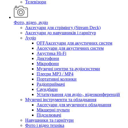
Телевізори
Фото, відео, аудіо
Аксесуари для стрімінгу (Stream Deck)
Аксесуари до навушників і гарнітур
Аудіо
OFFАксесуари для акустичних систем
Аксесуари для акустичних систем
Акустика Hi-Fi
Диктофони
Мікрофони
Музичні центри та аудіосистеми
Плеєри MP3 / MP4
Портативні колонки
Радіоприймачі
Саундбари
Устаткування для аудіо-, відеоконференцій
Музичні інструменти та обладнання
Аксесуари для музичного обладнання
Мікшерні пульти
Підсилювачі
Навушники та гарнітури
Фото і відео техніка