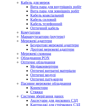
Кабель для мереж
Вита пара для внутрішніх робіт
Вита пара для зовнішніх робіт
Кабель коаксіальний
Кабель силовий
Кабель телефонний
Оптичний кабель
Комутатори
Маршрутизатори (роутери)
Мережеві адаптери
Бездротові мережеві адаптери
Дротові мережеві адаптери
Мережеві сховища
Обладнання PON
Оптичне обладнання
Медіаконвертери
Оптичні витратні матеріали
Оптичні модулі
Оптичні патч-корди
Пасивне мережеве обладнання
Конектори
Стяжки
Системи зберігання даних
Аксесуари для дискових СЗД
Картриджі для стрічкових СЗД