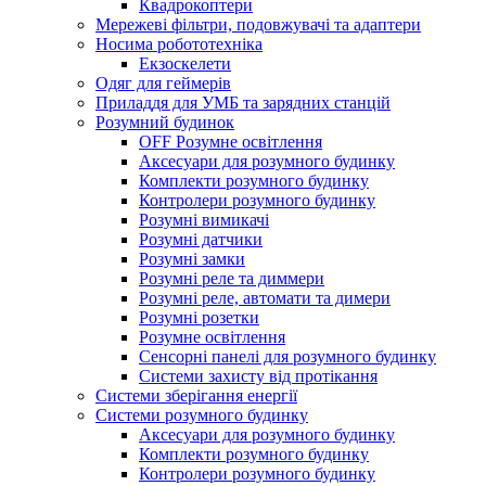
Квадрокоптери
Мережеві фільтри, подовжувачі та адаптери
Носима робототехніка
Екзоскелети
Одяг для геймерів
Приладдя для УМБ та зарядних станцій
Розумний будинок
OFF Розумне освітлення
Аксесуари для розумного будинку
Комплекти розумного будинку
Контролери розумного будинку
Розумні вимикачі
Розумні датчики
Розумні замки
Розумні реле та диммери
Розумні реле, автомати та димери
Розумні розетки
Розумне освітлення
Сенсорні панелі для розумного будинку
Системи захисту від протікання
Системи зберігання енергії
Системи розумного будинку
Аксесуари для розумного будинку
Комплекти розумного будинку
Контролери розумного будинку