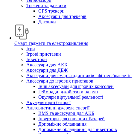
Тепловізори
Трекери та датчики
GPS трекери
Аксесуари для трекерів
Датчики
Смарт-гаджети та електроживлення
Ігри
Ігрові приставки
Інвертори
Аксесуари для АКБ
Аксесуари для ДБЖ
Аксесуари для смарт-годинників і фітнес-браслетів
Аксесуари до ігрових приставок
Інші аксесуари для ігрових консолей
Геймпади, джойстики, керма
Окуляри віртуальної реальності
Акумуляторні батареї
Альтернативні джерела енергії
BMS та аксесуари для АКБ
Інвертори для сонячних батарей
Допоміжне обладнання
Допоміжне обладнання для інверторів