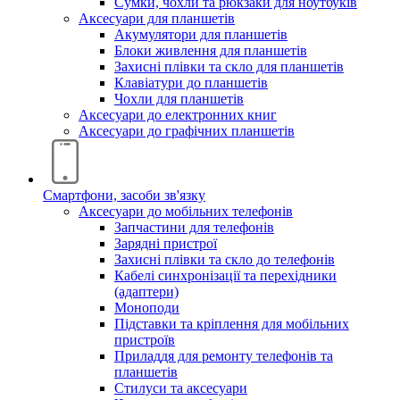
Сумки, чохли та рюкзаки для ноутбуків
Аксесуари для планшетів
Акумулятори для планшетів
Блоки живлення для планшетів
Захисні плівки та скло для планшетів
Клавіатури до планшетів
Чохли для планшетів
Аксесуари до електронних книг
Аксесуари дo графічних планшетів
Смартфони, засоби зв'язку
Аксесуари до мобільних телефонів
Запчастини для телефонів
Зарядні пристрої
Захисні плівки та скло до телефонів
Кабелі синхронізації та перехідники
(адаптери)
Моноподи
Підставки та кріплення для мобільних
пристроїв
Приладдя для ремонту телефонів та
планшетів
Стилуси та аксесуари