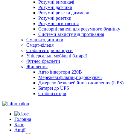
Розумні вимикачі
Розумні датчики
Розумні реле та диммери
Розумні розетки
Розумне освітлення
Сенсорні панелі для розумного будинку
Системи захисту від протікання
Смарт-годинники
Смарт-кільця
Стабілізатори напруги
Універсальні мобільні батареї
Фітнес-браслети
Живлення
Авто інвертори 220В
Мережеві фільтри,подовжувачі
Джерело безперебійного живлення (UPS)
Батареї до UPS
Стабілізатори
Головна
Блог
Акції