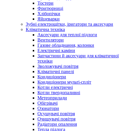
Тостери
Фритюрниці
Хлібопічки
Яйцеварки
Зубні електрощітки, іригатори та аксесуари
Кліматична техніка
Аксесуари для теплої підлоги
Вентилятори
Газове обладнання, колонки
Електричні каміни
Запчастини й аксесуари для кліматичної
техніки
Зволожувачі повітря
Кліматичні панелі
Кондиціонери
Кондиціонери мульті-спліт
Котли електричні
Котли твердопаливні
Метеоприлади
Обігрівачі
Озонатори
Осушувачі повітря
Очищувачі повітря
Радіатори опалення
Тепла підлога