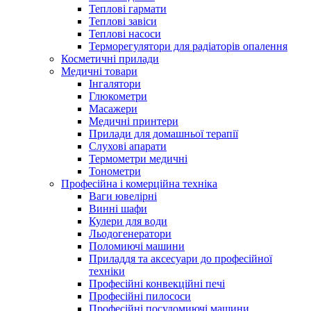
Теплові гармати
Теплові завіси
Теплові насоси
Терморегулятори для радіаторів опалення
Косметичні прилади
Медичні товари
Інгалятори
Глюкометри
Масажери
Медичні принтери
Прилади для домашньої терапії
Слухові апарати
Термометри медичні
Тонометри
Професійна і комерційна техніка
Ваги ювелірні
Винні шафи
Кулери для води
Льодогенератори
Поломиючі машини
Приладдя та аксесуари до професійної
техніки
Професійні конвекційні печі
Професійні пилососи
Професійні посудомиючі машини