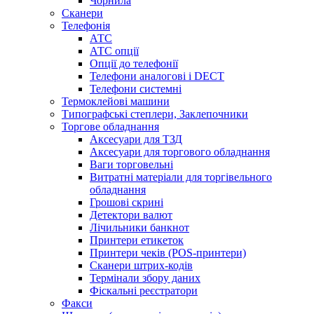
Чорнила
Сканери
Телефонія
АТС
АТС опції
Опції до телефонії
Телефони аналогові і DECT
Телефони системні
Термоклейові машини
Типографські степлери, Заклепочники
Торгове обладнання
Аксесуари для ТЗД
Аксесуари для торгового обладнання
Ваги торговельні
Витратні матеріали для торгівельного
обладнання
Грошові скрині
Детектори валют
Лічильники банкнот
Принтери етикеток
Принтери чеків (POS-принтери)
Сканери штрих-кодів
Термінали збору даних
Фіскальні реєстратори
Факси