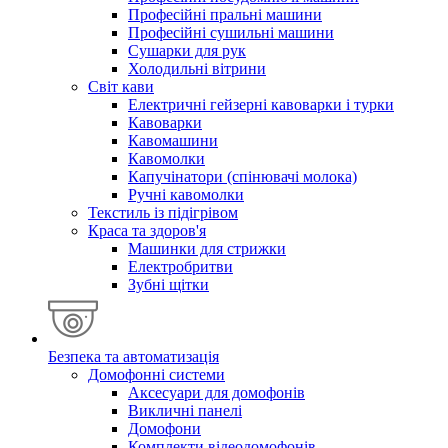
Професійні пральні машини
Професійні сушильні машини
Сушарки для рук
Холодильні вітрини
Світ кави
Електричні гейзерні кавоварки і турки
Кавоварки
Кавомашини
Кавомолки
Капучінатори (спінювачі молока)
Ручні кавомолки
Текстиль із підігрівом
Краса та здоров'я
Машинки для стрижки
Електробритви
Зубні щітки
Безпека та автоматизація
Домофонні системи
Аксесуари для домофонів
Викличні панелі
Домофони
Комплекти відеодомофонів