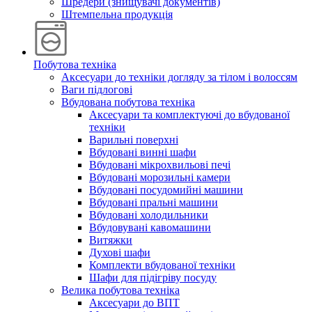
Шредери (знищувачі документів)
Штемпельна продукція
Побутова техніка
Аксесуари до техніки догляду за тілом і волоссям
Ваги підлогові
Вбудована побутова техніка
Аксесуари та комплектуючі до вбудованої
техніки
Варильні поверхні
Вбудовані винні шафи
Вбудовані мікрохвильові печі
Вбудовані морозильні камери
Вбудовані посудомийні машини
Вбудовані пральні машини
Вбудовані холодильники
Вбудовувані кавомашини
Витяжки
Духові шафи
Комплекти вбудованої техніки
Шафи для підігріву посуду
Велика побутова техніка
Аксесуари до ВПТ