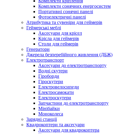
Комплекти кріплення
Комплекти сонячних енергосистем
Портативні сонячні панелі
Фотоелектричні панелі
Атрибутика та сувеніри для геймерів
Геймерські меблі
Аксесуари для крісел
Крісла для геймерів
Столи для геймерів
Генератори
Джерела безперебійного живлення (ДБЖ)
Електротранспорт
Аксесуари до електротранспорту
Водні скутери
Гіроборди
Гіроскутери
Електровелосипеди
Електросамокати
Електроскутери
Запчастини до електротранспорту
Мінібайки
Моноколеса
Зарядні станції
Квадрокоптери та аксесуари
Аксесуари для квадрокоптера