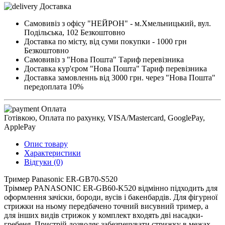
Доставка
Самовивіз з офісу "НЕЙРОН" - м.Хмельницький, вул.
Подільська, 102
Безкоштовно
Доставка по місту, від суми покупки - 1000 грн
Безкоштовно
Самовивіз з "Нова Пошта"
Тариф перевізника
Доставка кур'єром "Нова Пошта"
Тариф перевізника
Доставка замовленнь від 3000 грн. через "Нова Пошта"
передоплата 10%
Оплата
Готівкою, Оплата по рахунку, VISA/Mastercard, GooglePay,
ApplePay
Опис товару
Характеристики
Відгуки (0)
Тример Panasonic ER-GB70-S520
Тріммер PANASONIC ER-GB60-K520 відмінно підходить для
оформлення зачіски, бороди, вусів і бакенбардів. Для фігурної
стрижки на ньому передбачено точний висувний тример, а
для інших видів стрижок у комплект входять дві насадки-
гребеня. Пристрій дозволяє забезпечувати стрижку в межах