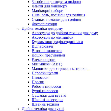
Засоби по догляду за шкірою
Лампи для манікюру
Манікюрні набори
Піна, гель, лосьйон для гоління
Станки, помазки для гоління
Фотоепілятори
Дрібна техніка для дому
Аксесуари до дрібної техніки для дому
Аксесуари до мінімийок
Будильники, радіо-годинники
Відпарювачі
Віконні пилососи
Дошки прасувальні
Електрощітки
Мінімийки (АВТ)
Машинки для стрижки катишків
Пароочищувачі
Пилососи
Праски
Роботи-пилососи
Ручні пилососи
Сушарки для взуття
Швейні аксесуари
Швейна техніка
Дрібна техніка для кухні