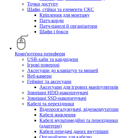
Точки доступу
Шафи, стійки та елементи СКС
Кріплення для монтажу
Патч-корди
Патч-панелі й організатори
Шафи і бокси
Комп'ютерна периферія
USB-хаби та кардрідери
Ігрові поверхні
Аксесуари до клавіатур та мишей
Веб-камери
Геймінг та аксесуари
Аксесуари для ігрових маніпуляторів
Зовнішні HDD-накопичувачі
Зовнішні SSD-накопичувачі
Кабелі та перехідники
Відеорозгалужувачі, відеокомутатори
Кабелі живлення
Кабелі мультимедійні та перехідники
(адаптери)
Кабелі передачі даних внутрішні
Органайзери для кабелю