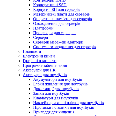
Контролери RAID
Корпоративні SSD
Корпуси і БП для серверів
Материнські плати для серверів
Оперативна пам`ять для серверів
Охолодження для серверів
Платформи
Процесори для серверів
Сервери
Серверні мережеві адаптери
Системи охолодження для серверів
Планшети
Електронні книги
Графічні планшети
Програмне забезпечення
Аксесуари для ПК
Аксесуари для ноутбуків
Акумулятори для ноутбуків
Блоки живлення для ноутбуків
Док-станції для ноутбуків
Замки для ноутбуків
Клавіатури для ноутбуків
Наклейки, захисні плівки для ноутбуків
Підставки і столики для ноутбуків
Приладдя для чищення