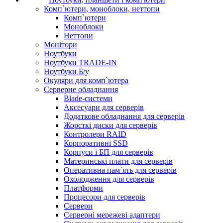
Комп`ютери, моноблоки, неттопи
Комп`ютери
Моноблоки
Неттопи
Монітори
Ноутбуки
Ноутбуки TRADE-IN
Ноутбуки Б/у
Окуляри для комп`ютера
Серверне обладнання
Blade-системи
Аксесуари для серверів
Додаткове обладнання для серверів
Жорсткі диски для серверів
Контролери RAID
Корпоративні SSD
Корпуси і БП для серверів
Материнські плати для серверів
Оперативна пам`ять для серверів
Охолодження для серверів
Платформи
Процесори для серверів
Сервери
Серверні мережеві адаптери