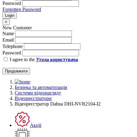
Password
Forgotten Password
Login
×
New Customer
Name
Email
Telephone
Password
I agree to the
Угода користувача
Продовжити
Безпека та автоматизація
Системи відеонагляду
Відеореєстратори
Відеореєстратор Dahua DHI-NVR2104-I2
Акції