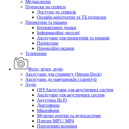
Медіаплеєри
Підписки на сервіси
Доступи до сервісів
Онлайн-кінотеатри та ТБ підписки
Проектори та екрани
Інтерактивні дошки
Інформаційні дисплеї
Аксесуари для проекторів та екранів
Проектори
Проекційні екрани
Телевізори
Фото, відео, аудіо
Аксесуари для стрімінгу (Stream Deck)
Аксесуари до навушників і гарнітур
Аудіо
OFFАксесуари для акустичних систем
Аксесуари для акустичних систем
Акустика Hi-Fi
Диктофони
Мікрофони
Музичні центри та аудіосистеми
Плеєри MP3 / MP4
Портативні колонки