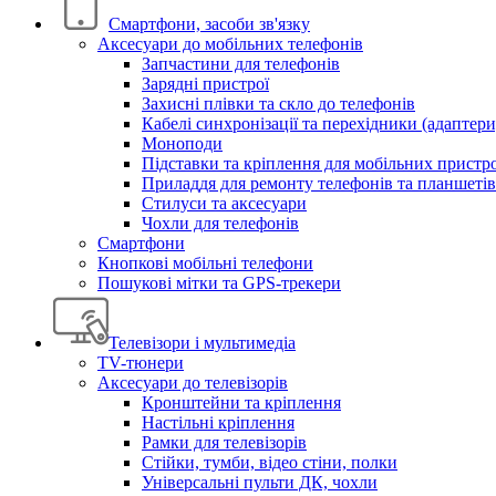
Смартфони, засоби зв'язку
Аксесуари до мобільних телефонів
Запчастини для телефонів
Зарядні пристрої
Захисні плівки та скло до телефонів
Кабелі синхронізації та перехідники (адаптери
Моноподи
Підставки та кріплення для мобільних пристр
Приладдя для ремонту телефонів та планшетів
Стилуси та аксесуари
Чохли для телефонів
Смартфони
Кнопкові мобільні телефони
Пошукові мітки та GPS-трекери
Телевізори і мультимедіа
TV-тюнери
Аксесуари до телевізорів
Кронштейни та кріплення
Настільні кріплення
Рамки для телевізорів
Стійки, тумби, відео стіни, полки
Універсальні пульти ДК, чохли