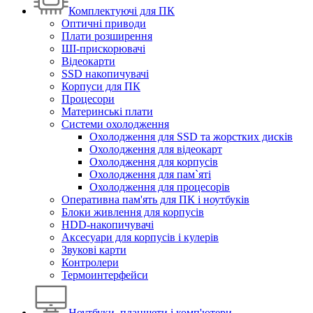
Комплектуючі для ПК
Оптичні приводи
Плати розширення
ШІ-прискорювачі
Відеокарти
SSD накопичувачі
Корпуси для ПК
Процесори
Материнські плати
Системи охолодження
Охолодження для SSD та жорстких дисків
Охолодження для відеокарт
Охолодження для корпусів
Охолодження для пам`яті
Охолодження для процесорів
Оперативна пам'ять для ПК і ноутбуків
Блоки живлення для корпусів
HDD-накопичувачі
Аксесуари для корпусів і кулерів
Звукові карти
Контролери
Термоинтерфейси
Ноутбуки, планшети і комп'ютери