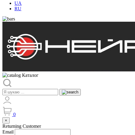
UA
RU
Каталог
0
×
Returning Customer
Email