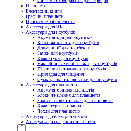
Системи охолодження для серверів
Планшети
Електронні книги
Графічні планшети
Програмне забезпечення
Аксесуари для ПК
Аксесуари для ноутбуків
Акумулятори для ноутбуків
Блоки живлення для ноутбуків
Док-станції для ноутбуків
Замки для ноутбуків
Клавіатури для ноутбуків
Наклейки, захисні плівки для ноутбуків
Підставки і столики для ноутбуків
Приладдя для чищення
Сумки, чохли та рюкзаки для ноутбуків
Аксесуари для планшетів
Акумулятори для планшетів
Блоки живлення для планшетів
Захисні плівки та скло для планшетів
Клавіатури до планшетів
Чохли для планшетів
Аксесуари до електронних книг
Аксесуари дo графічних планшетів